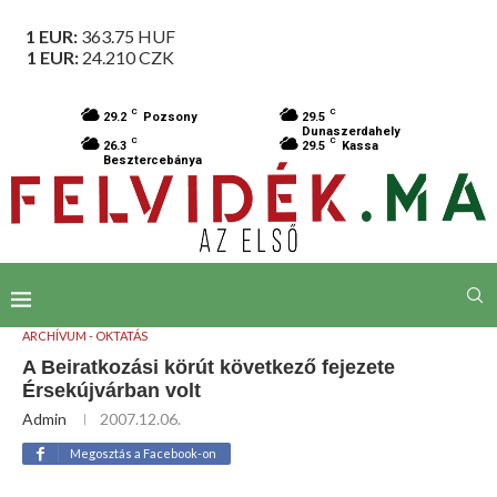
1 EUR:
363.75
HUF
1 EUR:
24.210
CZK
C
C
29.2
Pozsony
29.5
Dunaszerdahely
C
C
26.3
29.5
Kassa
Besztercebánya
ARCHÍVUM - OKTATÁS
A Beiratkozási körút következő fejezete
Érsekújvárban volt
Admin
2007.12.06.
Megosztás a Facebook-on