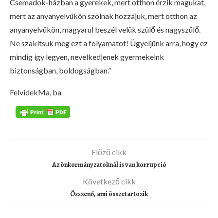
Csemadok-házban a gyerekek, mert otthon érzik magukat,
mert az anyanyelvükön szólnak hozzájuk, mert otthon az
anyanyelvükön, magyarul beszél velük szülő és nagyszülő.
Ne szakítsuk meg ezt a folyamatot! Ügyeljünk arra, hogy ez
mindig így legyen, nevelkedjenek gyermekeink
biztonságban, boldogságban.”
FelvidekMa, ba
Előző cikk
Az önkormányzatoknál is van korrupció
Következő cikk
Összenő, ami összetartozik