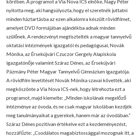
körében. A programot a Via Nova ICS elnöke, Nagy Péter
nyitotta meg, aki hangsúlyozta, hogy el szeretnék juttatni
minden háztartásba az ezen alkalomra készült rövidfilmet,
amelyet DVD formájában ajándékba adnak minden
szülőnek. A rendezvényt megtisztelték a magyar tannyelvű
oktatási intézmények igazgatói és pedagógusai, Novák
Mónika, az Érsekújvári Czuczor Gergely Alapiskola
igazgatónője valamint Száraz Dénes, az Érsekújvári
Pázmány Péter Magyar Tannyelvű Gimnázium igazgatója.
A rövidfilm levetítését Novák Mónika szavai követték, aki
megköszönte a Via Nova ICS-nek, hogy létrehozta ezt a
programot, majd kiemelte: „Minden iskolának megelőző
intézménye az óvoda, és ne csak magyar iskolában kezdjék
meg tanulmányaikat a gyerekek, hanem már az óvodában.”
Száraz Dénes pozitívan értékelve ezt a kezdeményezést,
hozzáfűzte: „Csodálatos magabiztossággal mozognak itt, a