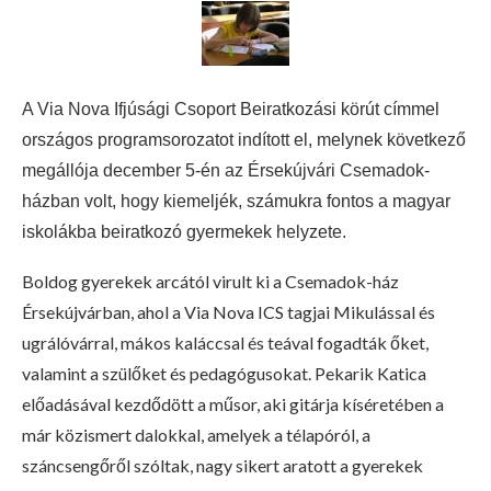
A Via Nova Ifjúsági Csoport Beiratkozási körút címmel
országos programsorozatot indított el, melynek következő
megállója december 5-én az Érsekújvári Csemadok-
házban volt, hogy kiemeljék, számukra fontos a magyar
iskolákba beiratkozó gyermekek helyzete.
Boldog gyerekek arcától virult ki a Csemadok-ház
Érsekújvárban, ahol a Via Nova ICS tagjai Mikulással és
ugrálóvárral, mákos kaláccsal és teával fogadták őket,
valamint a szülőket és pedagógusokat. Pekarik Katica
előadásával kezdődött a műsor, aki gitárja kíséretében a
már közismert dalokkal, amelyek a télapóról, a
száncsengőről szóltak, nagy sikert aratott a gyerekek