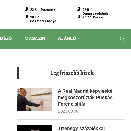
C
C
22.6
Pozsony
22.8
Dunaszerdahely
C
C
18.5
20.7
Kassa
Besztercebánya
IDÉZŐ
MAGAZIN
AJÁNLÓ
Legfrissebb hírek
A Real Madrid képviselői
megkoszorúzták Puskás
Ferenc sírját
2026.08.08.
Tizenegy százalékkal