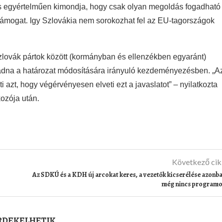
anis egyértelműen kimondja, hogy csak olyan megoldás fogadható
támogat. Igy Szlovákia nem sorokozhat fel az EU-tagországok
zlovák pártok között (kormányban és ellenzékben egyaránt)
adna a határozat módosítására irányuló kezdeményezésben. „A
 azt, hogy végérvényesen elveti ezt a javaslatot” – nyilatkozta
kozója után.
Következő ci
Az SDKÚ és a KDH új arcokat keres, a vezetők kicserélése azonb
még nincs program
ÉRDEKELHETIK