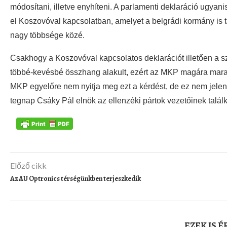
módosítani, illetve enyhíteni. A parlamenti deklaráció ugy
el Koszovóval kapcsolatban, amelyet a belgrádi kormány is 
nagy többsége közé.
Csakhogy a Koszovóval kapcsolatos deklarációt illetően a s
többé-kevésbé összhang alakult, ezért az MKP magára mar
MKP egyelőre nem nyitja meg ezt a kérdést, de ez nem jelenti
tegnap Csáky Pál elnök az ellenzéki pártok vezetőinek talál
Előző cikk
Az AU Optronics térségünkben terjeszkedik
EZEK IS 