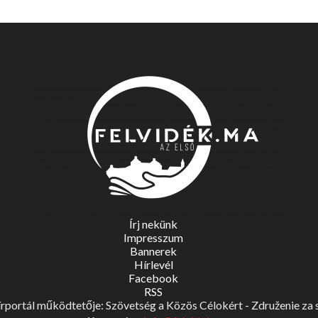
Írj nekünk
Impresszum
Bannerek
Hírlevél
Facebook
RSS
portál működtetője: Szövetség a Közös Célokért - Združenie za spo