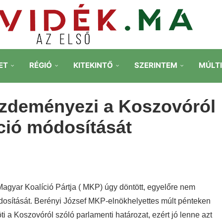
ET
RÉGIÓ
KITEKINTŐ
SZERINTEM
MÚLT
zdeményezi a Koszovóról
ció módosítását
 Magyar Koalíció Pártja ( MKP) úgy döntött, egyelőre nem
dosítását.
Berényi József MKP-elnökhelyettes múlt pénteken
ti a Koszovóról szóló parlamenti határozat, ezért jó lenne azt