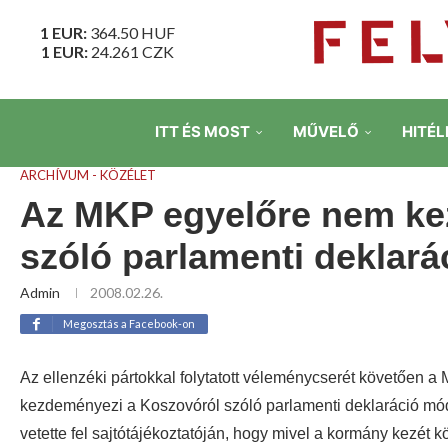
1 EUR:
364.50
HUF
1 EUR:
24.261
CZK
ITT ÉS MOST
MŰVELŐ
HITÉL
ARCHÍVUM - KÖZÉLET
Az MKP egyelőre nem ke
szóló parlamenti deklará
Admin
2008.02.26.
Megosztás a Facebook-on
Az ellenzéki pártokkal folytatott véleménycserét követően a
kezdeményezi a Koszovóról szóló parlamenti deklaráció mó
vetette fel sajtótájékoztatóján, hogy mivel a kormány kezét kö