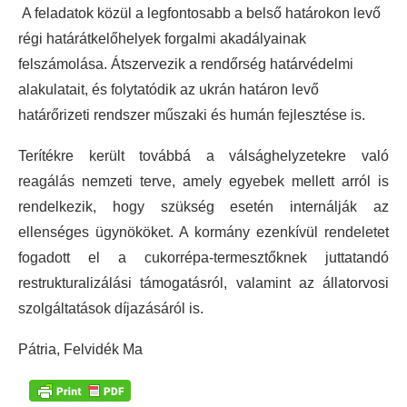
A feladatok közül a legfontosabb a belső határokon levő
régi határátkelőhelyek forgalmi akadályainak
felszámolása. Átszervezik a rendőrség határvédelmi
alakulatait, és folytatódik az ukrán határon levő
határőrizeti rendszer műszaki és humán fejlesztése is.
Terítékre került továbbá a válsághelyzetekre való
reagálás nemzeti terve, amely egyebek mellett arról is
rendelkezik, hogy szükség esetén internálják az
ellenséges ügynököket. A kormány ezenkívül rendeletet
fogadott el a cukorrépa-termesztőknek juttatandó
restrukturalizálási támogatásról, valamint az állatorvosi
szolgáltatások díjazásáról is.
Pátria, Felvidék Ma