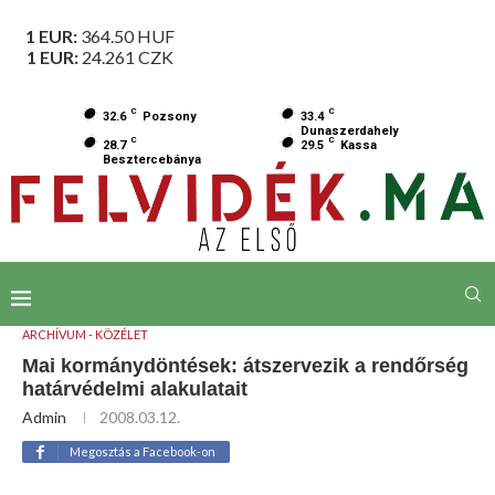
1 EUR:
364.50
HUF
1 EUR:
24.261
CZK
C
C
32.6
Pozsony
33.4
Dunaszerdahely
C
C
28.7
29.5
Kassa
Besztercebánya
ARCHÍVUM - KÖZÉLET
Mai kormánydöntések: átszervezik a rendőrség
határvédelmi alakulatait
Admin
2008.03.12.
Megosztás a Facebook-on