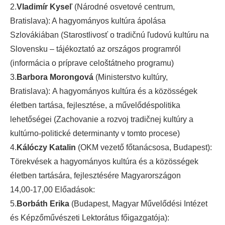
2.
Vladimír Kyseľ
(Národné osvetové centrum,
Bratislava): A hagyományos kultúra ápolása
Szlovákiában (Starostlivosť o tradičnú ľudovú kultúru na
Slovensku – tájékoztató az országos programról
(informácia o príprave celoštátneho programu)
3.
Barbora Morongová
(Ministerstvo kultúry,
Bratislava): A hagyományos kultúra és a közösségek
életben tartása, fejlesztése, a művelődéspolitika
lehetőségei (Zachovanie a rozvoj tradičnej kultúry a
kultúrno-politické determinanty v tomto procese)
4.
Kálóczy Katalin
(OKM vezető főtanácsosa, Budapest):
Törekvések a hagyományos kultúra és a közösségek
életben tartására, fejlesztésére Magyarországon
14,00-17,00 Előadások:
5.
Borbáth Erika
(Budapest, Magyar Művelődési Intézet
és Képzőművészeti Lektorátus főigazgatója):