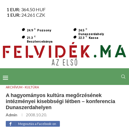
1 EUR:
364.50
HUF
1 EUR:
24.261
CZK
C
C
24.9
Pozsony
24.5
Dunaszerdahely
C
C
21.3
22.3
Kassa
Besztercebánya
ARCHÍVUM - KULTÚRA
A hagyományos kultúra megőrzésének
intézményei kisebbségi létben – konferencia
Dunaszerdahelyen
Admin
2008.10.20.
Megosztás a Facebook-on