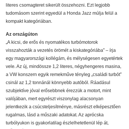
literes csomagteret sikerült összehozni. Ezt legjobb
tudomásom szerint egyedül a Honda Jazz múlja felül a
kompakt kategóriában.
Az országúton
„A kicsi, de erős és nyomatékos turbómotorok
visszahozták a vezetés örömét a kiskategóriába” – írja
egy magyarországi kollégám, és mélységesen egyetértek
vele. Az új, mindössze 1,2 literes, négyhengeres masina,
a VW konszern egyik remekműve tényleg „családi turbót”
csinál az 1,2 tonnánál könnyebb autóból. Ráadásul
szubjektíve jóval erősebbnek érezzük a motort, mint
valójában, mert egyrészt viszonylag alacsonyan
jelentkezik a csúcsteljesítménye, másrészt elképesztően
rugalmas, lásd a műszaki adatokat. Az aprócska
turbólyukon is gyakorlatilag észlelhetetlenül lép át,