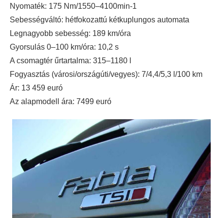
Nyomaték: 175 Nm/1550–4100min-1
Sebességváltó: hétfokozattú kétkuplungos automata
Legnagyobb sebesség: 189 km/óra
Gyorsulás 0–100 km/óra: 10,2 s
A csomagtér űrtartalma: 315–1180 l
Fogyasztás (városi/országúti/vegyes): 7/4,4/5,3 l/100 km
Ár: 13 459 euró
Az alapmodell ára: 7499 euró