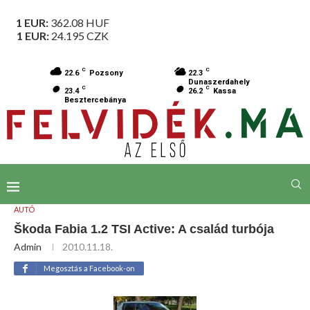
1 EUR:
362.08
HUF
1 EUR:
24.195
CZK
C
C
22.6
Pozsony
22.3
Dunaszerdahely
C
C
23.4
26.2
Kassa
Besztercebánya
AUTÓ
Škoda Fabia 1.2 TSI Active: A család turbója
Admin
2010.11.18.
Megosztás a Facebook-on