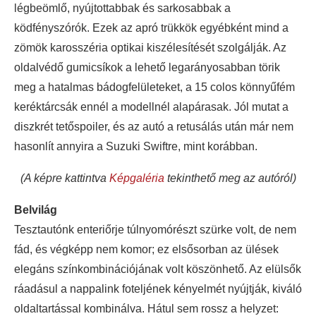
légbeömlő, nyújtottabbak és sarkosabbak a
ködfényszórók. Ezek az apró trükkök egyébként mind a
zömök karosszéria optikai kiszélesítését szolgálják. Az
oldalvédő gumicsíkok a lehető legarányosabban törik
meg a hatalmas bádogfelületeket, a 15 colos könnyűfém
keréktárcsák ennél a modellnél alapárasak. Jól mutat a
diszkrét tetőspoiler, és az autó a retusálás után már nem
hasonlít annyira a Suzuki Swiftre, mint korábban.
(A képre kattintva
Képgaléria
tekinthető meg az autóról)
Belvilág
Tesztautónk enteriőrje túlnyomórészt szürke volt, de nem
fád, és végképp nem komor; ez elsősorban az ülések
elegáns színkombinációjának volt köszönhető. Az elülsők
ráadásul a nappalink foteljének kényelmét nyújtják, kiváló
oldaltartással kombinálva. Hátul sem rossz a helyzet: