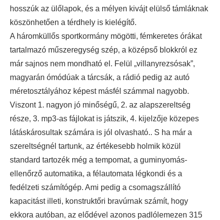
hosszúk az ülőlapok, és a mélyen kivájt elülső támláknak
köszönhetően a térdhely is kielégítő.
A háromküllős sportkormány mögötti, fémkeretes órákat
tartalmazó műszeregység szép, a középső blokkról ez
már sajnos nem mondható el. Felül „villanyrezsósak”,
magyarán ómódúak a tárcsák, a rádió pedig az autó
méretosztályához képest másfél számmal nagyobb.
Viszont 1. nagyon jó minőségű, 2. az alapszereltség
része, 3. mp3-as fájlokat is játszik, 4. kijelzője közepes
látáskárosultak számára is jól olvasható.. S ha már a
szereltségnél tartunk, az értékesebb holmik közül
standard tartozék még a tempomat, a guminyomás-
ellenőrző automatika, a félautomata légkondi és a
fedélzeti számítógép. Ami pedig a csomagszállító
kapacitást illeti, konstruktőri bravúrnak számít, hogy
ekkora autóban, az elődével azonos padlólemezen 315