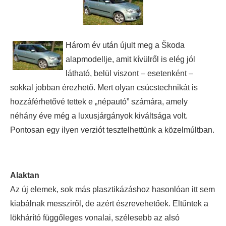
Három év után újult meg a Škoda
alapmodellje, amit kívülről is elég jól
látható, belül viszont – esetenként –
sokkal jobban érezhető. Mert olyan csúcstechnikát is
hozzáférhetővé tettek e „népautó” számára, amely
néhány éve még a luxusjárgányok kiváltsága volt.
Pontosan egy ilyen verziót tesztelhettünk a közelmúltban.
Alaktan
Az új elemek, sok más plasztikázáshoz hasonlóan itt sem
kiabálnak messziről, de azért észrevehetőek. Eltűntek a
lökhárító függőleges vonalai, szélesebb az alsó