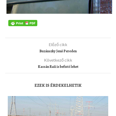
Előző cikk
Buzánszky Jenő Pereden
Következő cikk
Kassán Raši is befutó lehet
EZEK IS ÉRDEKELHETIK