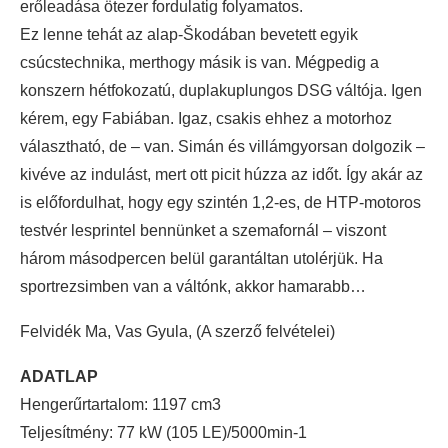
erőleadása ötezer fordulatig folyamatos.
Ez lenne tehát az alap-Škodában bevetett egyik
csúcstechnika, merthogy másik is van. Mégpedig a
konszern hétfokozatú, duplakuplungos DSG váltója. Igen
kérem, egy Fabiában. Igaz, csakis ehhez a motorhoz
választható, de – van. Simán és villámgyorsan dolgozik –
kivéve az indulást, mert ott picit húzza az időt. Így akár az
is előfordulhat, hogy egy szintén 1,2-es, de HTP-motoros
testvér lesprintel bennünket a szemafornál – viszont
három másodpercen belül garantáltan utolérjük. Ha
sportrezsimben van a váltónk, akkor hamarabb…
Felvidék Ma, Vas Gyula, (A szerző felvételei)
ADATLAP
Hengerűrtartalom: 1197 cm3
Teljesítmény: 77 kW (105 LE)/5000min-1