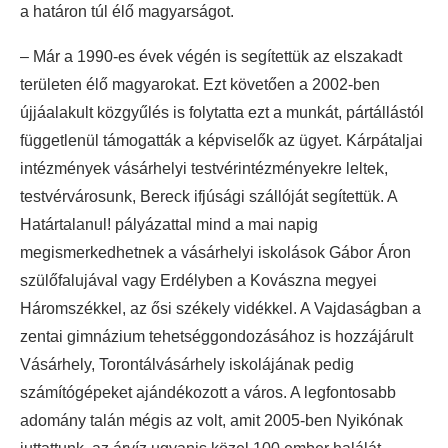
a határon túl élő magyarságot.
– Már a 1990-es évek végén is segítettük az elszakadt
területen élő magyarokat. Ezt követően a 2002-ben
újjáalakult közgyűlés is folytatta ezt a munkát, pártállástól
függetlenül támogatták a képviselők az ügyet. Kárpátaljai
intézmények vásárhelyi testvérintézményekre leltek,
testvérvárosunk, Bereck ifjúsági szállóját segítettük. A
Határtalanul! pályázattal mind a mai napig
megismerkedhetnek a vásárhelyi iskolások Gábor Áron
szülőfalujával vagy Erdélyben a Kovászna megyei
Háromszékkel, az ősi székely vidékkel. A Vajdaságban a
zentai gimnázium tehetséggondozásához is hozzájárult
Vásárhely, Torontálvásárhely iskolájának pedig
számítógépeket ajándékozott a város. A legfontosabb
adomány talán mégis az volt, amit 2005-ben Nyikónak