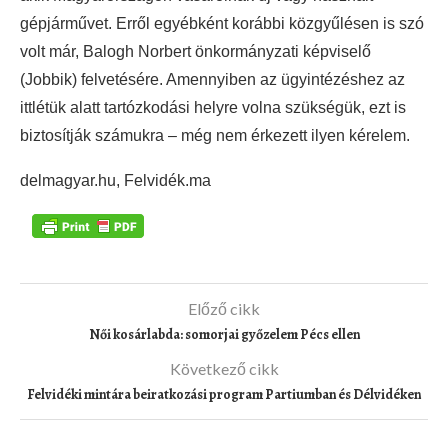
gépjárművet. Erről egyébként korábbi közgyűlésen is szó
volt már, Balogh Norbert önkormányzati képviselő
(Jobbik) felvetésére. Amennyiben az ügyintézéshez az
ittlétük alatt tartózkodási helyre volna szükségük, ezt is
biztosítják számukra – még nem érkezett ilyen kérelem.
delmagyar.hu, Felvidék.ma
Előző cikk
Női kosárlabda: somorjai győzelem Pécs ellen
Következő cikk
Felvidéki mintára beiratkozási program Partiumban és Délvidéken