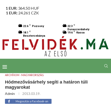
1 EUR:
364.50
HUF
1 EUR:
24.261
CZK
C
C
22.6
Pozsony
22.3
Dunaszerdahely
C
C
18.1
19.6
Kassa
Besztercebánya
ARCHÍVUM - MAGYARORSZÁG
Hódmezővásárhely segíti a határon túli
magyarokat
Admin
2013.03.19.
Megosztás a Facebook-on