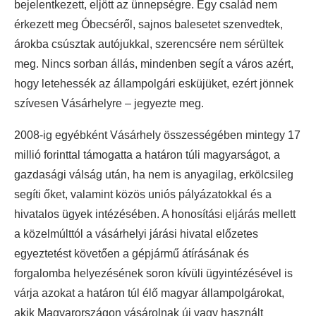
bejelentkezett, eljött az ünnepségre. Egy család nem
érkezett meg Óbecséről, sajnos balesetet szenvedtek,
árokba csúsztak autójukkal, szerencsére nem sérültek
meg. Nincs sorban állás, mindenben segít a város azért,
hogy letehessék az állampolgári esküjüket, ezért jönnek
szívesen Vásárhelyre – jegyezte meg.
2008-ig egyébként Vásárhely összességében mintegy 17
millió forinttal támogatta a határon túli magyarságot, a
gazdasági válság után, ha nem is anyagilag, erkölcsileg
segíti őket, valamint közös uniós pályázatokkal és a
hivatalos ügyek intézésében. A honosítási eljárás mellett
a közelmúlttól a vásárhelyi járási hivatal előzetes
egyeztetést követően a gépjármű átírásának és
forgalomba helyezésének soron kívüli ügyintézésével is
várja azokat a határon túl élő magyar állampolgárokat,
akik Magyarországon vásárolnak új vagy használt