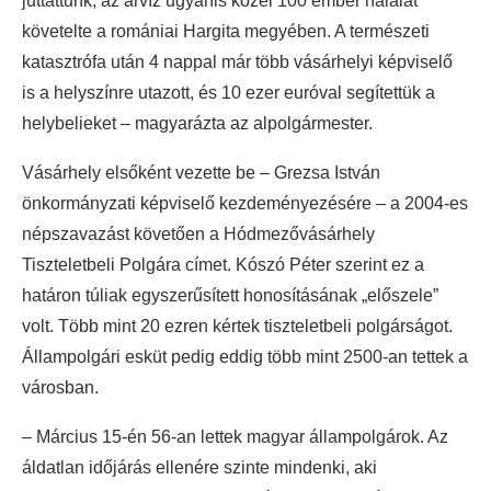
juttattunk, az árvíz ugyanis közel 100 ember halálát
követelte a romániai Hargita megyében. A természeti
katasztrófa után 4 nappal már több vásárhelyi képviselő
is a helyszínre utazott, és 10 ezer euróval segítettük a
helybelieket – magyarázta az alpolgármester.
Vásárhely elsőként vezette be – Grezsa István
önkormányzati képviselő kezdeményezésére – a 2004-es
népszavazást követően a Hódmezővásárhely
Tiszteletbeli Polgára címet. Kószó Péter szerint ez a
határon túliak egyszerűsített honosításának „előszele”
volt. Több mint 20 ezren kértek tiszteletbeli polgárságot.
Állampolgári esküt pedig eddig több mint 2500-an tettek a
városban.
– Március 15-én 56-an lettek magyar állampolgárok. Az
áldatlan időjárás ellenére szinte mindenki, aki