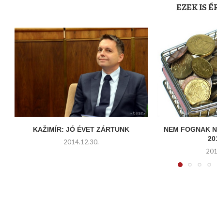
EZEK IS 
KAŽIMÍR: JÓ ÉVET ZÁRTUNK
NEM FOGNAK N
20
2014.12.30.
201