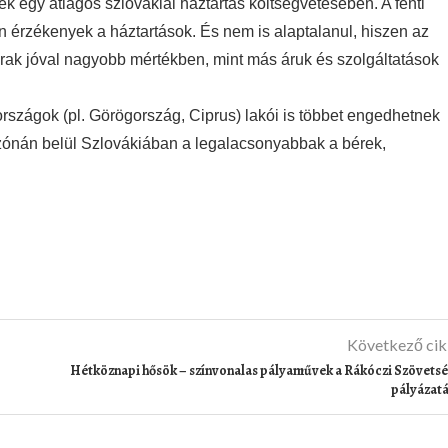
 egy átlagos szlovákiai háztartás költségvetésében. A fenti
en érzékenyek a háztartások. És nem is alaptalanul, hiszen az
rak jóval nagyobb mértékben, mint más áruk és szolgáltatások
rszágok (pl. Görögország, Ciprus) lakói is többet engedhetnek
ónán belül Szlovákiában a legalacsonyabbak a bérek,
Következő ci
Hétköznapi hősök – színvonalas pályaművek a Rákóczi Szövets
pályázat