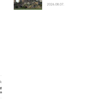
2026.08.07.
kk
ég
án