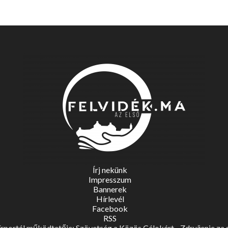
Írj nekünk
Impresszum
Bannerek
Hírlevél
Facebook
RSS
portál működtetője: Szövetség a Közös Célokért - Združenie za spo