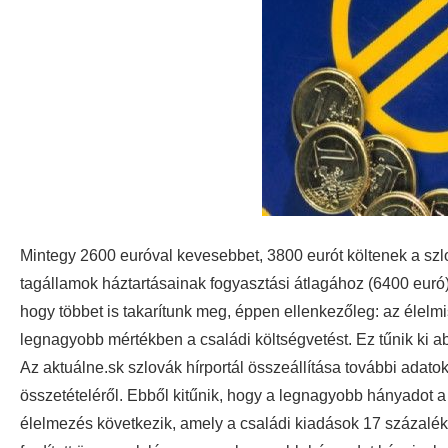
Mintegy 2600 euróval kevesebbet, 3800 eurót költenek a szl
tagállamok háztartásainak fogyasztási átlagához (6400 euró
hogy többet is takarítunk meg, éppen ellenkezőleg: az élelmi
legnagyobb mértékben a családi költségvetést. Ez tűnik ki a
Az aktuálne.sk szlovák hírportál összeállítása további adatok
összetételéről. Ebből kitűnik, hogy a legnagyobb hányadot a 
élelmezés következik, amely a családi kiadások 17 százaléká