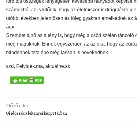
fordított összegek lényegesen kevesebb hányadot képviselnek
számokból az is kitűnik, hogy az élelmiszerár-drágulásra ig
utóbbi években jelentősen és főleg gyakran emelkedtek az á
árai.
Szembet tűnő az a tény is, hogy még a csőd szélén táncoló o
meg maguknak. Ennek egyszerűen az az oka, hogy az euróz
mindennek tetejébe még lassan is növekednek.
szd, Felvidék.ma, aktuálne.sk
Előző cikk
Új időszak a lekenyei könyvtárban