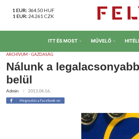
1 EUR:
364.50
HUF
1 EUR:
24.261
CZK
ITT ÉS MOST
MŰVELŐ
HITÉL
ARCHÍVUM - GAZDASÁG
Nálunk a legalacsonyabb
belül
Admin
2013.04.16.
Megosztás a Facebook-on