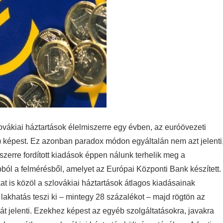
ovákiai háztartások élelmiszerre egy évben, az euróövezeti
) képest.
Ez azonban paradox módon egyáltalán nem azt jelenti
szerre fordított kiadások éppen nálunk terhelik meg a
bból a felmérésből, amelyet az Európai Központi Bank készített.
at is közöl a szlovákiai háztartások átlagos kiadásainak
lakhatás teszi ki – mintegy 28 százalékot – majd rögtön az
t jelenti. Ezekhez képest az egyéb szolgáltatásokra, javakra