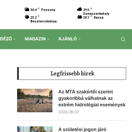
C
C
30.4
Pozsony
29.5
Dunaszerdahely
C
C
23.2
20.1
Kassa
Besztercebánya
IDÉZŐ
MAGAZIN
AJÁNLÓ
Legfrissebb hírek
Az MTA szakértői szerint
gyakoribbá válhatnak az
extrém hidrológiai események
2026.08.07.
A születési jogon járó