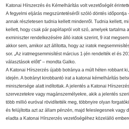
Katonai Hírszerzés és Kémelhárítás volt vezetőségét érinte
A fegyelmi eljárás megszüntetéséről szóló döntés időpontja – G
annak részletesen tudnia kellett mindenről. Tudnia kellett, m
kellett, hogy csak pár papírlapról volt szó, amelyek tartalma
exminiszter rendelkezésére álló iratok szerint, 9 irat megse
akkor sem, amikor azt állította, hogy az iratok megsemmisít
sor. „Az iratmegsemmisítést március 1-jén rendelték el és 20
választások előtt” – mondta Galko.
A Katonai Hírszerzés újabb botránya a múlt héten robbant ki
idején. A botrányt kirobbantó irat a katonai kémelhárítás be
minisztersége alatt indítottak. A jelentés a Katonai Hírszerz
szervezetekre vagy magánszemélyekre, akik a jelentés szerin
több millió euróval rövidítették meg, többnyire olyan forgató
és felújította azt az állam pénzén, majd feleslegesnek vagy 
eladta a Katonai Hírszerzés vezetőségéhez közelálló emberekn