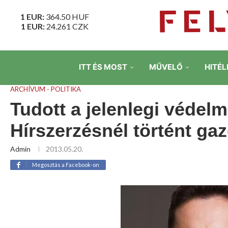
1 EUR:
364.50
HUF
1 EUR:
24.261
CZK
ITT ÉS MOST
MŰVELŐ
HITÉL
ARCHÍVUM - POLITIKA
Tudott a jelenlegi védelm
Hírszerzésnél történt ga
Admin
2013.05.20.
Megosztás a Facebook-on