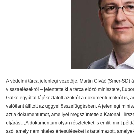
A védelmi tárca jelenlegi vezetője, Martin Glváč (Smer-SD) ál
visszaélésekről – jelentette ki a tárca előző minisztere, Ľub
Galko egyúttal tájékoztatott azokról a dokumentumokról is, am
valótlant állított az üggyel összefüggésben. A jelenlegi mini
azt a dokumentumot, amellyel megszüntette a Katonai Hírszer
eljárást. „A dokumentum olyan részleteket is említ, mint péld
szó, amely nem hiteles értesüléseket is tartalmazott, ame