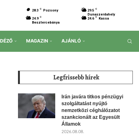
C
C
28.3
Pozsony
29.5
Dunaszerdahely
C
C
24.9
24.6
Kassa
Besztercebánya
IDÉZŐ
MAGAZIN
AJÁNLÓ
Legfrissebb hírek
Irán javára titkos pénzügyi
szolgáltatást nyújtó
nemzetközi céghálózatot
szankcionált az Egyesült
Államok
2026.08.08.