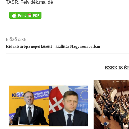
TASR, Felvidék.ma, dé
Előző cikk
Hidak Európa népei között – kiállítás Nagyszombatban
EZEK IS 