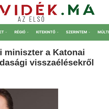
ET
RÉGIÓ
KITEKINTŐ
SZERINTEM
MÚLT
i miniszter a Katonai
zdasági visszaélésekről