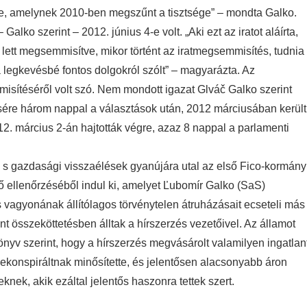
tte, amelynek 2010-ben megszűnt a tisztsége” – mondta Galko.
alko szerint – 2012. június 4-e volt. „Aki ezt az iratot aláírta,
i lett megsemmisítve, mikor történt az iratmegsemmisítés, tudnia
 a legkevésbé fontos dolgokról szólt” – magyarázta. Az
mmisítéséről volt szó. Nem mondott igazat Glváč Galko szerint
ésére három nappal a választások után, 2012 márciusában került
12. március 2-án hajtották végre, azaz 8 nappal a parlamenti
, s gazdasági visszaélések gyanújára utal az első Fico-kormány
lső ellenőrzéséből indul ki, amelyet Ľubomír Galko (SaS)
és vagyonának állítólagos törvénytelen átruházásait ecseteli más
t összeköttetésben álltak a hírszerzés vezetőivel. Az államot
könyv szerint, hogy a hírszerzés megvásárolt valamilyen ingatlan
dekonspiráltnak minősítette, és jelentősen alacsonyabb áron
ek, akik ezáltal jelentős haszonra tettek szert.