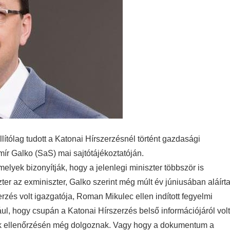
lítólag tudott a Katonai Hírszerzésnél történt gazdasági
omír Galko (SaS) mai sajtótájékoztatóján.
elyek bizonyítják, hogy a jelenlegi miniszter többször is
szter az exminiszter, Galko szerint még múlt év júniusában aláírt
zés volt igazgatója, Roman Mikulec ellen indított fegyelmi
ául, hogy csupán a Katonai Hírszerzés belső információjáról volt
lyek ellenőrzésén még dolgoznak. Vagy hogy a dokumentum a