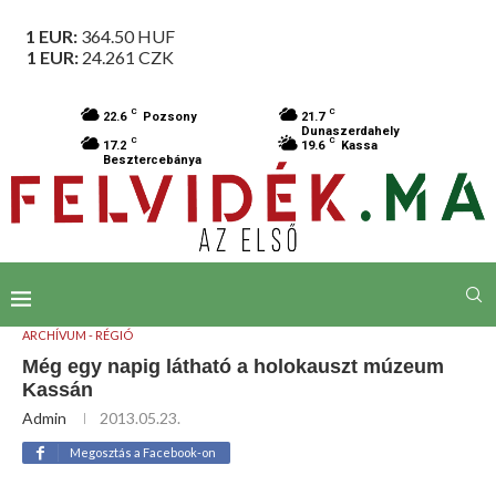
1 EUR:
364.50
HUF
1 EUR:
24.261
CZK
C
C
22.6
Pozsony
21.7
Dunaszerdahely
C
C
17.2
19.6
Kassa
Besztercebánya
ARCHÍVUM - RÉGIÓ
Még egy napig látható a holokauszt múzeum
Kassán
Admin
2013.05.23.
Megosztás a Facebook-on