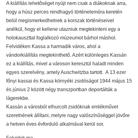
A kiállítás lehetőséget nyújt nem csak a diákoknak arra,
hogy a húsz perces rendhagyó történelemóra keretén
belül megismerkedhetnek a korszak történéseivel
anélkül, hogy el kellene utazniuk megtekinteni egy a
holokauszttal foglalkozó múzeumot bárhol máshol.
Felvidéken Kassa a harmadik város, ahol a
vándorkiállítás megtekinthető. Azért különleges Kassán
ez a kiállítás, mivel a városon keresztül haladt minden
egyes szerelvény, amely Auschwitzba tartott. A 13 ezer
főnyi kassai és Kassa környéki zsidóságot 1944 május 15
és június 2 között négy transzportban deportálták a
lágerekbe.
Kassán a városból elhurcolt zsidóknak emlékművet
szeretnének állítani, melyre nagy valószínűséggel jövőre
a hetven éves évforduló alkalmával kerül sor.
Felvidek.ma