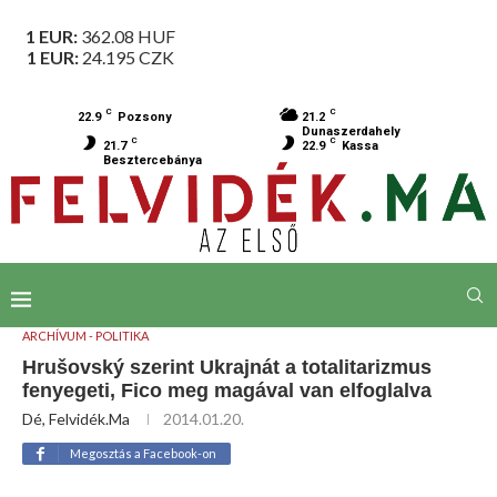
1 EUR:
362.08
HUF
1 EUR:
24.195
CZK
C
C
22.9
Pozsony
21.2
Dunaszerdahely
C
C
21.7
22.9
Kassa
Besztercebánya
ARCHÍVUM - POLITIKA
Hrušovský szerint Ukrajnát a totalitarizmus
fenyegeti, Fico meg magával van elfoglalva
Dé, Felvidék.ma
2014.01.20.
Megosztás a Facebook-on