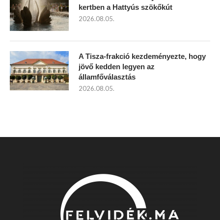
kertben a Hattyús szökőkút
2026.08.05.
A Tisza-frakció kezdeményezte, hogy
jövő kedden legyen az
államfőválasztás
2026.08.05.