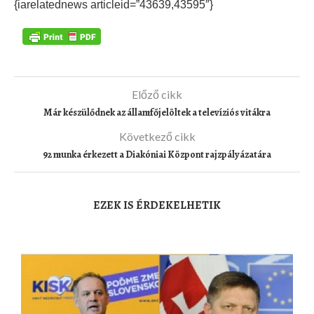
{iarelatednews articleid=”43639,43595″}
Előző cikk
Már készülődnek az államfőjelöltek a televíziós vitákra
Következő cikk
92 munka érkezett a Diakóniai Központ rajzpályázatára
EZEK IS ÉRDEKELHETIK