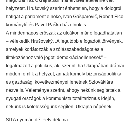
megoldani az Ukrajnában már elviselhetetlenné vált
helyzetet.
Hrušovský szerint érthetetlen, hogy a dologról
hallgat a parlament elnöke, Ivan Gašparovič, Robert Fico
kormányfő és Pavol Paška házelnök is.
A mindennapos erőszak az utcákon már elfogadhatatlan
– vélekedik Hrušovský. „A legutóbb elfogadott törvények,
amelyek korlátozzák a szólásszabadságot és a
tiltakozáshoz való jogot, demokráciaellenesek” –
fogalmazott a politikus, aki szerint, ha Ukrajnában drámai
módon romlik a helyzet, annak komoly biztonságpolitikai
és gazdasági következményei lehetnek Szlovákiára
nézve is. Véleménye szerint, ahogy nekünk segítettek a
nyugati országok a kommunista totalitarizmus idején,
nekünk is kötelességünk segíteni Ukrajna népének.
SITA nyomán dé, Felvidék.ma