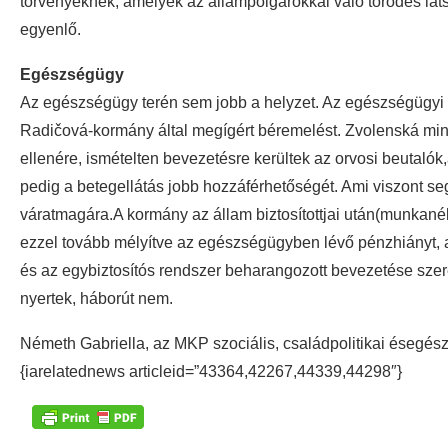
törvényeknek, amelyek az állampolgárokkal való törődés lát
egyenlő.
Egészségügy
Az egészségügy terén sem jobb a helyzet. Az egészségügyi
Radičová-kormány által megígért béremelést. Zvolenská mini
ellenére, ismételten bevezetésre kerültek az orvosi beutaló
pedig a betegellátás jobb hozzáférhetőségét. Ami viszont s
váratmagára.A kormány az állam biztosítottjai után(munkané
ezzel tovább mélyítve az egészségügyben lévő pénzhiányt, 
és az egybiztosítós rendszer beharangozott bevezetése szer
nyertek, háborút nem.
Németh Gabriella, az MKP szociális, családpolitikai ésegés
{iarelatednews articleid=”43364,42267,44339,44298″}