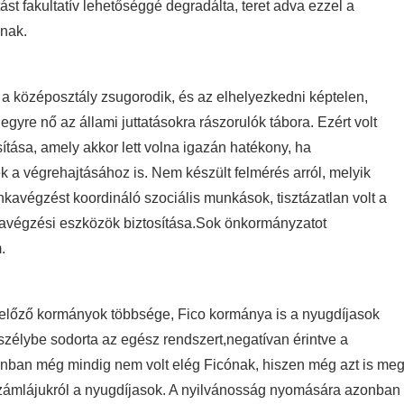
ást fakultatív lehetőséggé degradálta, teret adva ezzel a
ónak.
a középosztály zsugorodik, és az elhelyezkedni képtelen,
gyre nő az állami juttatásokra rászorulók tábora. Ezért volt
tása, amely akkor lett volna igazán hatékony, ha
lek a végrehajtásához is. Nem készült felmérés arról, melyik
kavégzést koordináló szociális munkások, tisztázatlan volt a
avégzési eszközök biztosítása.Sok önkormányzatot
.
 előző kormányok többsége, Fico kormánya is a nyugdíjasok
eszélybe sodorta az egész rendszert,negatívan érintve a
onban még mindig nem volt elég Ficónak, hiszen még azt is me
 számlájukról a nyugdíjasok. A nyilvánosság nyomására azonban