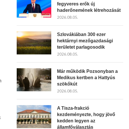
fegyveres erők új
haderőnemének létrehozását
2026.08.05.
Szlovákiában 300 ezer
hektárnyi mezőgazdasági
területet parlagosodik
2026.08.05.
Már működik Pozsonyban a
Medikus kertben a Hattyús
n
szökőkút
2026.08.05.
A Tisza-frakció
kezdeményezte, hogy jövő
8
kedden legyen az
államfőválasztás