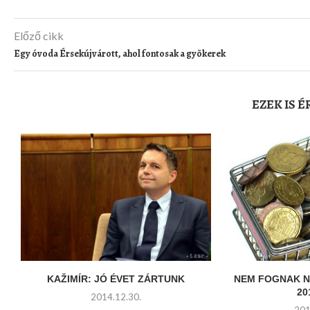
Előző cikk
Egy óvoda Érsekújvárott, ahol fontosak a gyökerek
EZEK IS 
KAŽIMÍR: JÓ ÉVET ZÁRTUNK
NEM FOGNAK N
20
2014.12.30.
201