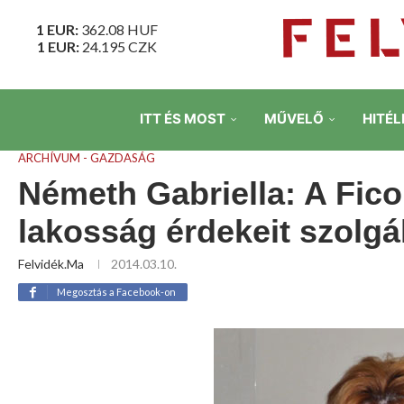
1 EUR:
362.08
HUF
1 EUR:
24.195
CZK
ITT ÉS MOST
MŰVELŐ
HITÉL
ARCHÍVUM - GAZDASÁG
Németh Gabriella: A Fic
lakosság érdekeit szolgá
Felvidék.ma
2014.03.10.
Megosztás a Facebook-on