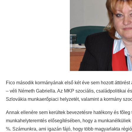
Fico második kormányának első két éve sem hozott áttörést 
– véli Németh Gabriella.
Az MKP szociális, családpolitikai 
Szlovákia munkaerőpiaci helyzetét, valamint a kormány szociál-
Annak ellenére sem kerültek bevezetésre hatékony és főleg t
munkahelyteremtés elősegítésében, hogy a munkanélküliek 
%. Számunkra, ami igazán fájó, hogy több magyarlakta régió