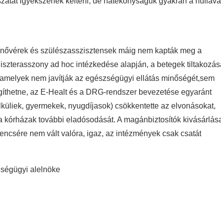
szatát igyekszenek kelteni, de hatékonyságuk gyakran a nulláva
 nővérek és szülészasszisztensek máig nem kapták meg a
szterasszony ad hoc intézkedése alapján, a betegek tiltakozás
k,amelyek nem javítják az egészségügyi ellátás minőségét,sem
egíthetne, az E-Healt és a DRG-rendszer bevezetése egyaránt
lküliek, gyermekek, nyugdíjasok) csökkentette az elvonásokat,
a kórházak további eladósodását. A magánbiztosítók kivásárlás
encsére nem vált valóra, igaz, az intézmények csak csatát
zségügyi alelnöke