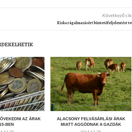
Következő ci
Kiska rágalmazásért büntetőfeljelentést te
ÉRDEKELHETIK
ÖVEKEDNI AZ ÁRAK
ALACSONY FELVÁSÁRLÁSI ÁRAK
15-BEN
MIATT AGGÓDNAK A GAZDÁK
4.12.29.
2014.12.28.