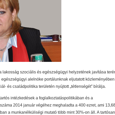
a lakosság szociális és egészségügyi helyzetének javítása teré
és egészségügyi alelnöke portálunknak eljutatott közleményében
 és családpolitika területén nyújtott „tétlenségét” bírálja.
artós intézkedések a foglalkoztatáspolitikában és a
száma 2014 január végéhez meghaladta a 400 ezret, ami 13,6
ban a munkanélküliségi mutató több mint 30%-on áll. A tartósan