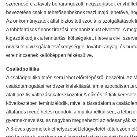
szerencsére a tavaly beharangozott megszorítások enyhültek
bevezetése csak a tehetősebbeknek teszi majd lehetővé, hogy 
Az önkormányzatok által biztosított szociális szolgáltatások
a többforrásos finanszírozási mechanizmust elvetette. A meg
kigazdálkodják a fenntartási költségeket, illetve a civil szerv
orvosi felülvizsgálati tevékenységgel további anyagi és hum
erre nincsenek kellőképpen felkészülve.
Családpolitika
A családpolitika terén sem lehet előrelépésről beszélni. Az
családtámogatási rendszer kialakítását, ám a szociálisan „é
alatt pozitív változásokateszközölni.A nők és férfiak kereset
következtében feminizálódik, mivel a társadalom a családfennt
általános megélhetési gondok, a munkanélküliség, a létbizo
gyermeknevelést, és nagyban megnehezíti az édesanyák szám
A 3-éves gyermekek elhelyezését,felügyeletét kötelezően elő