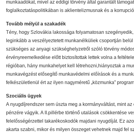
munkaadókat, mivel az eddigi törvény által garantált támogat
foglalkoztatáspolitikában is aklientelizmusnak és a korrupci
Tovább mélyül a szakadék
Tény, hogy Szlovákia lakossága folyamatosan szegényedik, 
leginkább a veszélyeztetett munkanélküliek csoportján belül e
szükséges az anyagi szükséghelyzetről szóló törvény módosí
érvényreemelkedése előtt biztosítottak lettek volna a feltéte
régióban, hány munkahelyet kell létrehozni,hiányoztak a mun
munkavégzést elősegítő munkavédelmi előírások és a munk
felkészületlenül ért az ilyen nagyméretű „közmunka” program
Szociális ügyek
A nyugdíjrendszer sem úszta meg a kormányváltást, mint az
pénzére vágyik. A II.pillérbe történő utalások csökkentése v
felelősségérzettel takarékoskodók majdani nyugdíját. Ez az
akarta szabni, mikor és milyen összeget vehetnek majd fel