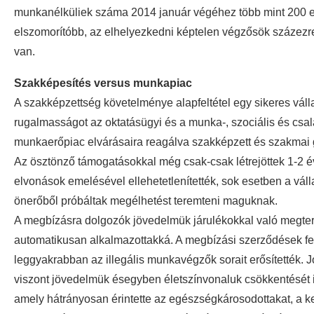
munkanélküliek száma 2014 január végéhez több mint 200 e
elszomorítóbb, az elhelyezkedni képtelen végzősök százezre
van.
Szakképesítés versus munkapiac
A szakképzettség követelménye alapfeltétel egy sikeres válla
rugalmasságot az oktatásügyi és a munka-, szociális és csa
munkaerőpiac elvárásaira reagálva szakképzett és szakmai 
Az ösztönző támogatásokkal még csak-csak létrejöttek 1-2 é
elvonások emelésével ellehetetlenítették, sok esetben a vál
önerőből próbáltak megélhetést teremteni maguknak.
A megbízásra dolgozók jövedelmük járulékokkal való megter
automatikusan alkalmazottakká. A megbízási szerződések fe
leggyakrabban az illegális munkavégzők sorait erősítették
viszont jövedelmük ésegyben életszínvonaluk csökkentését is
amely hátrányosan érintette az egészségkárosodottakat, a ke