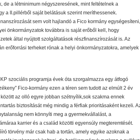
, de a létminimum négyszeresének, mint feltételnek a
a II.pillérből saját belátásuk szerint meríthessenek.
 finanszírozását sem volt hajlandó a Fico kormány egységesíteni
yei önkormányzatok továbbra is saját erőből kell, hogy
ezetek által nyújtott szolgáltatások részfinanszírozását is. Az
án erőforrási terheket rónak a helyi önkormányzatokra, amelyek
 MKP szociális programja évek óta szorgalmazza egy átfogó
rzékeny” Fico-kormány ezen a téren sem tudott az elmúlt 2 év
e között az olló egyre jobban szétnyílik,sok szakma ennek
artás biztosítását még mindig a férfiak prioritásaként kezeli. A
nytalanság nem könnyíti meg a gyermekvállalást, a
áraa karrier és a család közötti egyensúly megteremtését.
író törvény már csak hab a tortán, amely egyike azoknak a