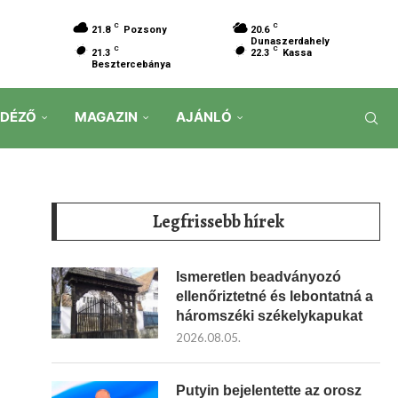
C
C
21.8
Pozsony
20.6
Dunaszerdahely
C
C
21.3
22.3
Kassa
Besztercebánya
IDÉZŐ
MAGAZIN
AJÁNLÓ
Legfrissebb hírek
Ismeretlen beadványozó
ellenőriztetné és lebontatná a
háromszéki székelykapukat
2026.08.05.
Putyin bejelentette az orosz