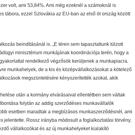
zer volt, ami 53,84%. Ami még ezeknél a számoknál is
s tábora, ezzel Szlovákia az EU-ban az első öt ország között
lkozás beindításánál is. „E téren sem tapasztaltunk túlzott
ládügyi minisztérium munkájának koordinációja terén, hogy a
gyakorlattal rendelkező végzősök kerüljenek a munkapiacra.
vre munkahelyek, de a kis és középvállalkozásokat a kötelező
lalkozások megszüntetésére kényszerítették azokat, akik
helése után a kormány elvárásaival ellentétben sem váltak
lbontása folytán az addig szerződéses munkavállalók
. Jobb esetben maradtak a megbízásos munkaszerződésnél, ami
 jelentette. Rossz irányba módosult a foglalkoztatási törvény,
zdő vállalkozókat és az új munkahelyeket kialakító