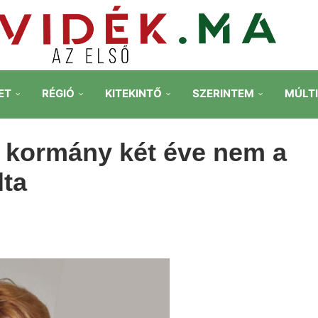
ET
RÉGIÓ
KITEKINTŐ
SZERINTEM
MÚLT
o kormány két éve nem a
lta