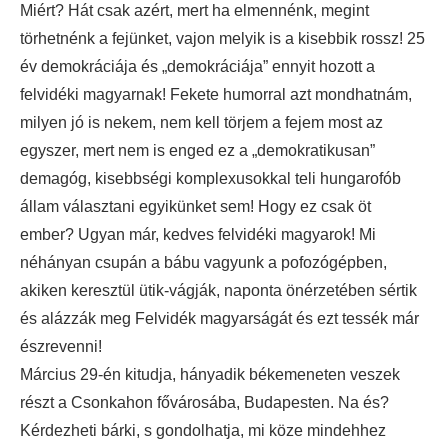
Miért? Hát csak azért, mert ha elmennénk, megint
törhetnénk a fejünket, vajon melyik is a kisebbik rossz! 25
év demokráciája és „demokráciája” ennyit hozott a
felvidéki magyarnak! Fekete humorral azt mondhatnám,
milyen jó is nekem, nem kell törjem a fejem most az
egyszer, mert nem is enged ez a „demokratikusan”
demagóg, kisebbségi komplexusokkal teli hungarofób
állam választani egyikünket sem! Hogy ez csak öt
ember? Ugyan már, kedves felvidéki magyarok! Mi
néhányan csupán a bábu vagyunk a pofozógépben,
akiken keresztül ütik-vágják, naponta önérzetében sértik
és alázzák meg Felvidék magyarságát és ezt tessék már
észrevenni!
Március 29-én kitudja, hányadik békemeneten veszek
részt a Csonkahon fővárosába, Budapesten. Na és?
Kérdezheti bárki, s gondolhatja, mi köze mindehhez