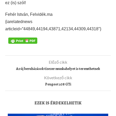
ez (is) szól!
Fehér István, Felvidék.ma
{iarelatednews
articleid=”44849,44194,43871,42134,44309,44318″}
Előző cikk
Az új beruházások tízezer munkahelyet is teremthetnek
Következő cikk
Peugeot 208 GTi
EZEK IS ÉRDEKELHETIK