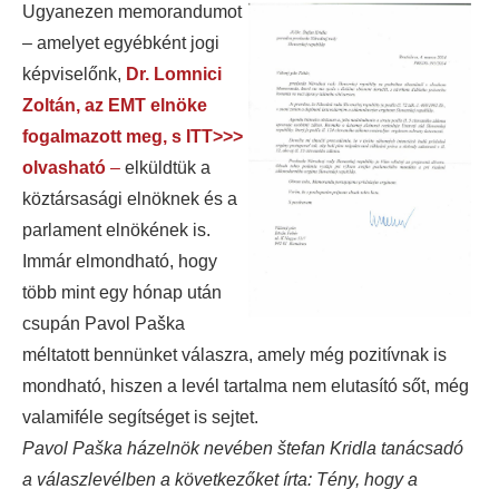
Ugyanezen memorandumot
– amelyet egyébként jogi
képviselőnk,
Dr. Lomnici
Zoltán, az EMT elnöke
fogalmazott meg, s ITT>>>
olvasható
–
elküldtük a
köztársasági elnöknek és a
parlament elnökének is.
Immár elmondható, hogy
több mint egy hónap után
csupán Pavol Paška
méltatott bennünket válaszra, amely még pozitívnak is
mondható, hiszen a levél tartalma nem elutasító sőt, még
valamiféle segítséget is sejtet.
Pavol Paška házelnök nevében štefan Kridla tanácsadó
a válaszlevélben a következőket írta: Tény, hogy a