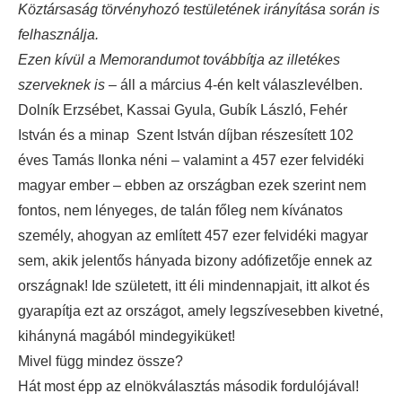
Köztársaság törvényhozó testületének irányítása során is
felhasználja.
Ezen kívül a Memorandumot továbbítja az illetékes
szerveknek is –
áll a március 4-én kelt válaszlevélben.
Dolník Erzsébet, Kassai Gyula, Gubík László, Fehér
István és a minap Szent István díjban részesített 102
éves Tamás Ilonka néni – valamint a 457 ezer felvidéki
magyar ember – ebben az országban ezek szerint nem
fontos, nem lényeges, de talán főleg nem kívánatos
személy, ahogyan az említett 457 ezer felvidéki magyar
sem, akik jelentős hányada bizony adófizetője ennek az
országnak! Ide született, itt éli mindennapjait, itt alkot és
gyarapítja ezt az országot, amely legszívesebben kivetné,
kihányná magából mindegyiküket!
Mivel függ mindez össze?
Hát most épp az elnökválasztás második fordulójával!