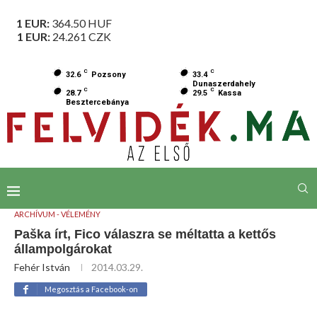
1 EUR:
364.50
HUF
1 EUR:
24.261
CZK
C
C
32.6
Pozsony
33.4
Dunaszerdahely
C
C
28.7
29.5
Kassa
Besztercebánya
ARCHÍVUM - VÉLEMÉNY
Paška írt, Fico válaszra se méltatta a kettős
állampolgárokat
Fehér István
2014.03.29.
Megosztás a Facebook-on