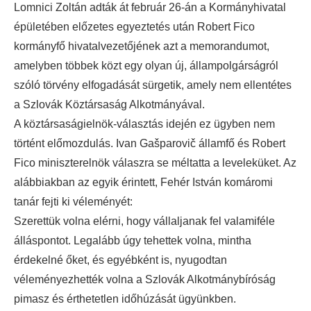
Lomnici Zoltán adták át február 26-án a Kormányhivatal
épületében előzetes egyeztetés után Robert Fico
kormányfő hivatalvezetőjének azt a memorandumot,
amelyben többek közt egy olyan új, állampolgárságról
szóló törvény elfogadását sürgetik, amely nem ellentétes
a Szlovák Köztársaság Alkotmányával.
A köztársaságielnök-választás idején ez ügyben nem
történt előmozdulás. Ivan Gašparovič államfő és Robert
Fico miniszterelnök válaszra se méltatta a leveleküket. Az
alábbiakban az egyik érintett, Fehér István komáromi
tanár fejti ki véleményét:
Szerettük volna elérni, hogy vállaljanak fel valamiféle
álláspontot. Legalább úgy tehettek volna, mintha
érdekelné őket, és egyébként is, nyugodtan
véleményezhették volna a Szlovák Alkotmánybíróság
pimasz és érthetetlen időhúzását ügyünkben.