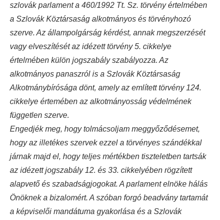
szlovák parlament a 460/1992 Tt. Sz. törvény értelmében
a Szlovák Köztársaság alkotmányos és törvényhozó
szerve. Az állampolgárság kérdést, annak megszerzését
vagy elveszítését az idézett törvény 5. cikkelye
értelmében külön jogszabály szabályozza. Az
alkotmányos panaszról is a Szlovák Köztársaság
Alkotmánybírósága dönt, amely az említett törvény 124.
cikkelye értemében az alkotmányosság védelmének
független szerve.
Engedjék meg, hogy tolmácsoljam meggyőződésemet,
hogy az illetékes szervek ezzel a törvényes szándékkal
járnak majd el, hogy teljes mértékben tiszteletben tartsák
az idézett jogszabály 12. és 33. cikkelyében rögzített
alapvető és szabadságjogokat. A parlament elnöke hálás
Önöknek a bizalomért. A szóban forgó beadvány tartamát
a képviselői mandátuma gyakorlása és a Szlovák