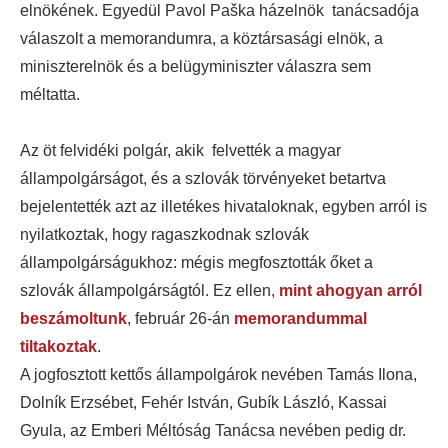
elnökének. Egyedül Pavol Paška házelnök tanácsadója
válaszolt a memorandumra, a köztársasági elnök, a
miniszterelnök és a belügyminiszter válaszra sem
méltatta.
Az öt felvidéki polgár, akik felvették a magyar
állampolgárságot, és a szlovák törvényeket betartva
bejelentették azt az illetékes hivataloknak, egyben arról is
nyilatkoztak, hogy ragaszkodnak szlovák
állampolgárságukhoz: mégis megfosztották őket a
szlovák állampolgárságtól. Ez ellen,
mint ahogyan arról
beszámoltunk
, február 26-án
memorandummal
tiltakoztak
.
A jogfosztott kettős állampolgárok nevében Tamás Ilona,
Dolník Erzsébet, Fehér István, Gubík László, Kassai
Gyula, az Emberi Méltóság Tanácsa nevében pedig dr.