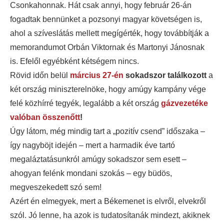
Csonkahonnak. Hát csak annyi, hogy február 26-án
fogadtak bennünket a pozsonyi magyar követségen is,
ahol a szíveslátás mellett megígérték, hogy továbbítják a
memorandumot Orbán Viktornak és Martonyi Jánosnak
is. Efelől egyébként kétségem nincs.
Rövid időn belül
március 27-én
sokadszor találkozott
a
két ország miniszterelnöke, hogy amúgy kampány vége
felé közhírré tegyék, legalább a két ország
gázvezetéke
valóban összenőtt
!
Úgy látom, még mindig tart a „pozitív csend” időszaka –
így nagyböjt idején – mert a harmadik éve tartó
megaláztatásunkról amúgy sokadszor sem esett –
ahogyan felénk mondani szokás – egy büdös,
megveszekedett szó sem!
Azért én elmegyek, mert a Békemenet is elvről, elvekről
szól. Jó lenne, ha azok is tudatosítanák mindezt, akiknek