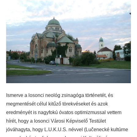
Ismerve a losonci neológ zsinagóga történetét, és
megmentését célul kitűző törekvéseket és azok
eredményét is nagyfokú óvatos optimizmussal vettem
hírét,
hogy a losonci Városi Képviselő Testület
jóváhagyta, hogy L.U.K.U.S. névvel (Lučenecké kultúrne