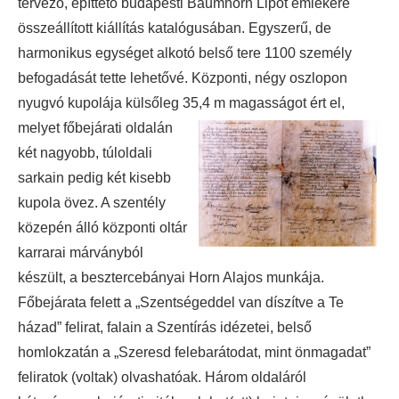
tervező, építtető budapesti Baumhorn Lipót emlékére
összeállított kiállítás katalógusában. Egyszerű, de
harmonikus egységet alkotó belső tere 1100 személy
befogadását tette lehetővé. Központi, négy oszlopon
nyugvó kupolája külsőleg 35,4 m
magasságot ért el,
melyet főbejárati oldalán
két nagyobb, túloldali
sarkain pedig két kisebb
kupola övez. A szentély
közepén álló központi oltár
karrarai márványból
készült, a besztercebányai Horn Alajos munkája.
Főbejárata felett a „Szentségeddel van díszítve a Te
házad” felirat, falain a Szentírás idézetei, belső
homlokzatán a „Szeresd felebarátodat, mint önmagadat”
feliratok (voltak) olvashatóak. Három oldaláról