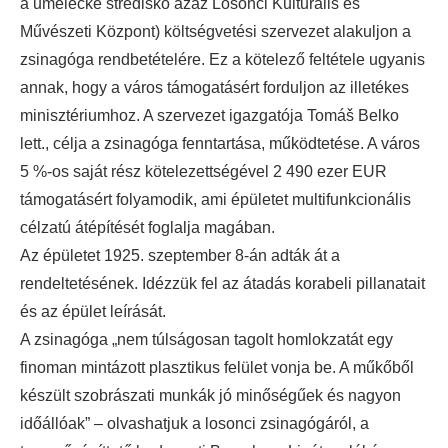
a umelecké stredisko azaz Losonci Kulturális és
Művészeti Központ) költségvetési szervezet alakuljon a
zsinagóga rendbetételére. Ez a kötelező feltétele ugyanis
annak, hogy a város támogatásért forduljon az illetékes
minisztériumhoz. A szervezet igazgatója Tomáš Belko
lett., célja a zsinagóga fenntartása, működtetése. A város
5 %-os saját rész kötelezettségével 2 490 ezer EUR
támogatásért folyamodik, ami épületet multifunkcionális
célzatú átépítését foglalja magában.
Az épületet 1925. szeptember 8-án adták át a
rendeltetésének. Idézzük fel az átadás korabeli pillanatait
és az épület leírását.
A zsinagóga „nem túlságosan tagolt homlokzatát egy
finoman mintázott plasztikus felület vonja be. A műkőből
készült szobrászati munkák jó minőségűek és nagyon
időállóak” – olvashatjuk a losonci zsinagógáról, a