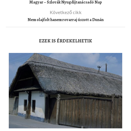
Magyar – Szlovák Nyugdíjtanácsadó Nap
Következő cikk
Nem olajfolt hanem rovarraj úszott a Dunán
EZEK IS ÉRDEKELHETIK