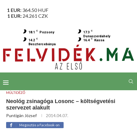
1 EUR:
364.50
HUF
1 EUR:
24.261
CZK
C
C
18.1
Pozsony
17.3
Dunaszerdahely
C
C
14.2
16.4
Kassa
Besztercebánya
MÚLTIDÉZŐ
Neológ zsinagóga Losonc – költségvetési
szervezet alakult
Puntigán József
2014.04.07.
Megosztás a Facebook-on