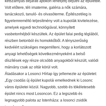
kétszárnyas bejárati ajtókon lehet(ett) bejutni az épületbe.
Volt előtere, téli imaterme, galéria a nők számára,
tanácskozó, tanuló- és olvasóterme. Építészetileg is
figyelemreméltó teljesítmény volt a kupolák kivitelezése,
amelyek egyedi technológiával, könnyített
vasbetonhéjból készültek. Az épület falai pedig téglából,
részben betonból és homokkőből. A tényszerűség
kedvéért szükséges megemlíteni, hogy a korlátozott
anyagi lehetőségek következményeként a belső
díszítések egy része olcsóbb anyagokból készült, valódi
márvány csak az oltár körül volt.
Átadásakor a Losonci Hírlap így jellemezte az épületet:
„Egy csodás új épület kupolái emelkednek ki Losonc
város épületei közül. Nagyobb, szebb és tökéletesebb
épület nincs most Losoncon. Ez a legszebb és
legnagyobb palota az Istenháza: a losonci zsidók