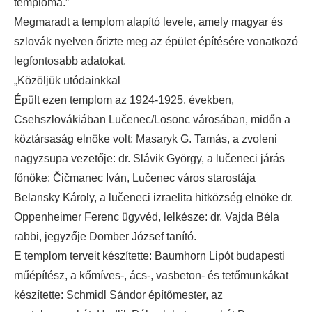
temploma.”
Megmaradt a templom alapító levele, amely magyar és
szlovák nyelven őrizte meg az épület építésére vonatkozó
legfontosabb adatokat.
„Közöljük utódainkkal
Épült ezen templom az 1924-1925. években,
Csehszlovákiában Lučenec/Losonc városában, midőn a
köztársaság elnöke volt: Masaryk G. Tamás, a zvoleni
nagyzsupa vezetője: dr. Slávik György, a lučeneci járás
főnöke: Čičmanec Iván, Lučenec város starostája
Belansky Károly, a lučeneci izraelita hitközség elnöke dr.
Oppenheimer Ferenc ügyvéd, lelkésze: dr. Vajda Béla
rabbi, jegyzője Domber József tanító.
E templom terveit készítette: Baumhorn Lipót budapesti
műépítész, a kőmíves-, ács-, vasbeton- és tetőmunkákat
készítette: Schmidl Sándor építőmester, az