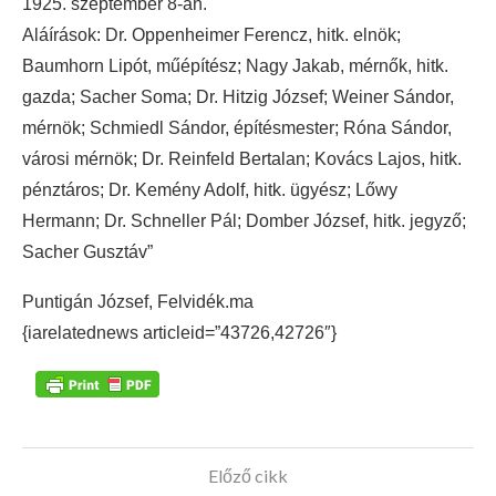
1925. szeptember 8-án.
Aláírások: Dr. Oppenheimer Ferencz, hitk. elnök;
Baumhorn Lipót, műépítész; Nagy Jakab, mérnők, hitk.
gazda; Sacher Soma; Dr. Hitzig József; Weiner Sándor,
mérnök; Schmiedl Sándor, építésmester; Róna Sándor,
városi mérnök; Dr. Reinfeld Bertalan; Kovács Lajos, hitk.
pénztáros; Dr. Kemény Adolf, hitk. ügyész; Lőwy
Hermann; Dr. Schneller Pál; Domber József, hitk. jegyző;
Sacher Gusztáv”
Puntigán József, Felvidék.ma
{iarelatednews articleid=”43726,42726″}
Előző cikk