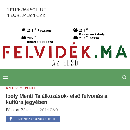
1 EUR:
364.50
HUF
1 EUR:
24.261
CZK
C
C
25.4
Pozsony
25.1
Dunaszerdahely
C
C
20.5
21.2
Kassa
Besztercebánya
ARCHÍVUM - RÉGIÓ
Ipoly Menti Találkozások- első felvonás a
kultúra jegyében
Pásztor Péter
2014.06.01.
Megosztás a Facebook-on