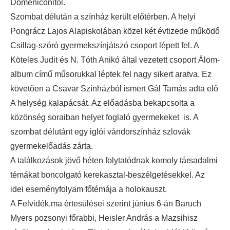
Domeniconitól.
Szombat délután a színház került előtérben. A helyi
Pongrácz Lajos Alapiskolában közel két évtizede működő
Csillag-szóró gyermekszínjátszó csoport lépett fel. A
Köteles Judit és N. Tóth Anikó által vezetett csoport Álom-
album című műsorukkal léptek fel nagy sikert aratva. Ez
követően a Csavar Színházból ismert Gál Tamás adta elő
A helység kalapácsát. Az előadásba bekapcsolta a
közönség soraiban helyet foglaló gyermekeket is. A
szombat délutánt egy iglói vándorszínház szlovák
gyermekelőadás zárta.
A találkozások jövő héten folytatódnak komoly társadalmi
témákat boncolgató kerekasztal-beszélgetésekkel. Az
idei eseményfolyam főtémája a holokauszt.
A Felvidék.ma értesülései szerint június 6-án Baruch
Myers pozsonyi főrabbi, Heisler András a Mazsihisz