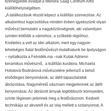
tizenegyedik évadját a Menora Saag Centrum Artis
kiállítóhelyiségében.
„A találkozások részét képezi a kiállítás szervezése. Az
alkalomhoz kapcsolódva minden évben igyekszünk olyan
művészt bemutatni a nagyközönségnek, aki valamilyen
szinten kötődik a városhoz, a szűkebb régióhoz.
Kivételes a volt az idei alkalom, mert egy nagyon
tehetséges fiatal festőművészt mutathatunk be Ipolyságon
– nyilatkozta a Felvidék.ma –nak Kutak Adrienn
keramikus művésznő, a kiállítás kurátora. Michaela
Holotová-Bodnárová művészetére jellemző a belső
elsődleges benyomások, az átélt tapasztalatok
ábrázolása. Nagyméretű vásznain megjelennek az átélt
benyomásai. Az ábrázolt árnyak legtöbbször könnyeden,
szinte légiesen jelennek meg a festővásznon. Kedvelt
technikája az akvarell és az olaj mellett a szitanyomat. A