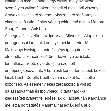
kiállításon megtekinthető egy ciklus, mely az alkotó
személyes vallomásaként meséli el a családi viszonyait.
Árnyak visszatükröződése – visszatükröződő árnyak
címet viselő tárlat június végéig tekinthető meg a Menora
Saag Centrum Artisban.
A megnyitót követően az Ipolysági Művészeti Alapiskola
pedagógusai tartottak komolyzenei koncertet. Mint
Makovínyi Hedvig, a tanintézmény igazgatónője
elmondta, a koncert kísérőrendezvénye az iskola
fennállásának 55. évfordulójára szentelt
ünnepségsorozatnak. A kora esti koncerten többek között
Liszt, Bach, Corelli, Beethoven műveket hallhatott a
közönség. Az esemény ékes záróakkordja volt az
balassagyarmati és ipolybalogi gitártanárokkal
kiegészített kvartett fellépése, akik Hacsaturján Kardtánca
mellett a borozgatós Malamatinát adták elő Carlo