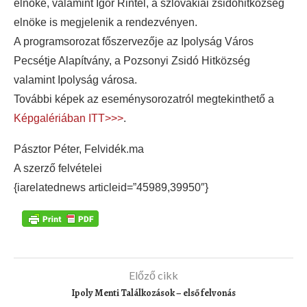
elnöke, valamint Igor Rintel, a szlovákiai zsidóhitközség
elnöke is megjelenik a rendezvényen.
A programsorozat főszervezője az Ipolyság Város
Pecsétje Alapítvány, a Pozsonyi Zsidó Hitközség
valamint Ipolyság városa.
További képek az eseménysorozatról megtekinthető a
Képgalériában ITT>>>
.
Pásztor Péter, Felvidék.ma
A szerző felvételei
{iarelatednews articleid=”45989,39950″}
Előző cikk
Ipoly Menti Találkozások – első felvonás