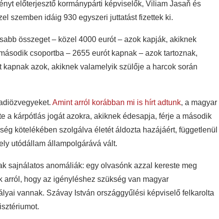
vényt előterjesztő kormánypárti képviselők, Viliam Jasaň és
el szemben idáig 930 egyszeri juttatást fizettek ki.
asabb összeget – közel 4000 eurót – azok kapják, akiknek
 A második csoportba – 2655 eurót kapnak – azok tartoznak,
t kapnak azok, akiknek valamelyik szülője a harcok során
hadiözvegyeket.
Amint arról korábban mi is hírt adtunk
, a magyar
te a kárpótlás jogát azokra, akiknek édesapja, férje a második
g kötelékében szolgálva életét áldozta hazájáért, függetlenül
ely utódállam állampolgárává vált.
ak sajnálatos anomáliák: egy olvasónk azzal kereste meg
ák arról, hogy az igényléshez szükség van magyar
yai vannak. Szávay István országgyűlési képviselő felkarolta
isztériumot.