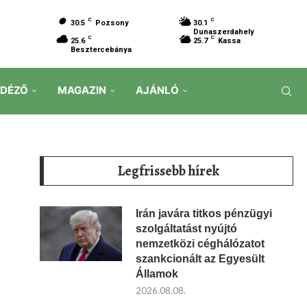
C
C
30.5
Pozsony
30.1
Dunaszerdahely
C
C
25.6
25.7
Kassa
Besztercebánya
IDÉZŐ
MAGAZIN
AJÁNLÓ
Legfrissebb hírek
Irán javára titkos pénzügyi
szolgáltatást nyújtó
nemzetközi céghálózatot
szankcionált az Egyesült
Államok
2026.08.08.