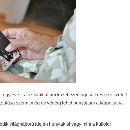
 egy éve – a szlovák állam közel ezer jogosult részére fizetett
ztatása szerint még év végéig lehet benyújtani a kárpótlásra
dik világháború idején hunytak el vagy mint a külföldi