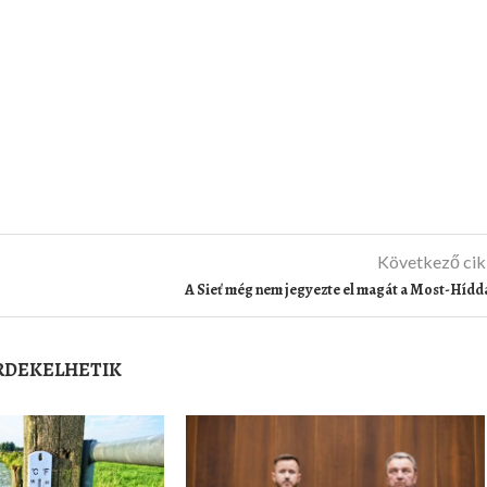
Következő ci
A Sieť még nem jegyezte el magát a Most-Hídd
ÉRDEKELHETIK