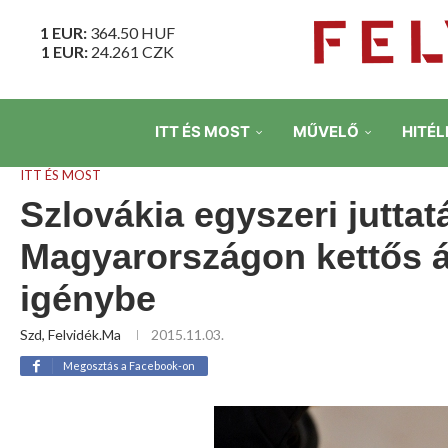
1 EUR:
364.50
HUF
1 EUR:
24.261
CZK
ITT ÉS MOST
MŰVELŐ
HITÉL
ITT ÉS MOST
Szlovákia egyszeri juttat
Magyarországon kettős á
igénybe
Szd, Felvidék.ma
2015.11.03.
Megosztás a Facebook-on