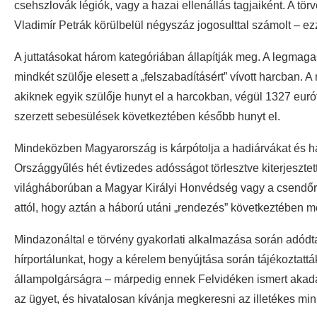
csehszlovák légiók, vagy a hazai ellenállás tagjaiként. A tör
Vladimír Petrák körülbelül négyszáz jogosulttal számolt – ezz
A juttatásokat három kategóriában állapítják meg. A legmag
mindkét szülője elesett a „felszabadításért” vívott harcban.
akiknek egyik szülője hunyt el a harcokban, végül 1327 euró
szerzett sebesülések következtében később hunyt el.
Mindeközben Magyarország is kárpótolja a hadiárvákat és 
Országgyűlés hét évtizedes adósságot törlesztve kiterjesztet
világháborúban a Magyar Királyi Honvédség vagy a csendőrsé
attól, hogy aztán a háború utáni „rendezés” következtében m
Mindazonáltal e törvény gyakorlati alkalmazása során adódt
hírportálunkat, hogy a kérelem benyújtása során tájékoztatt
állampolgárságra – márpedig ennek Felvidéken ismert akadál
az ügyet, és hivatalosan kívánja megkeresni az illetékes min