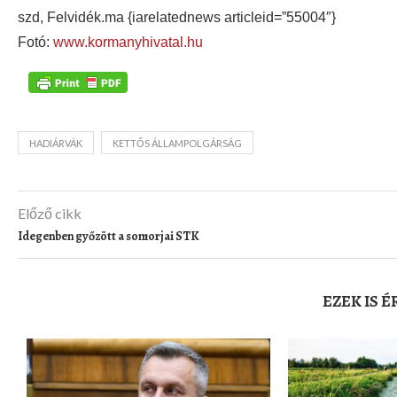
szd, Felvidék.ma {iarelatednews articleid=”55004″}
Fotó:
www.kormanyhivatal.hu
HADIÁRVÁK
KETTŐS ÁLLAMPOLGÁRSÁG
Előző cikk
Idegenben győzött a somorjai STK
EZEK IS 