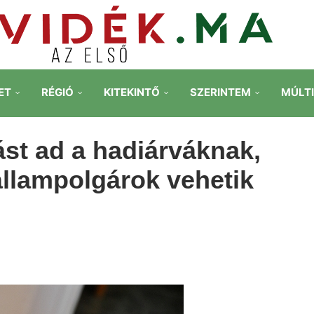
ET
RÉGIÓ
KITEKINTŐ
SZERINTEM
MÚLT
ást ad a hadiárváknak,
llampolgárok vehetik