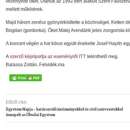
vezényelte őket. Utánuk az 1992-ben alakult Szent Fausztin
mellett működnek.
Majd három zenész gyönyörködtette a közönséget. Ketten öt
Bogdan (gordonka). Őket Matej Arendárik jeles zongorista kí
A koncert végén a hat kórus együtt énekelte Josef Haydn eg
A
szerző képriportja az eseményről ITT
tekinthető meg.
Balassa Zoltán, Felvidék.ma
Előző cikk
Egyetem Napja – határon túli intézményekkel és civil szervezetekkel
ünnepelt az Óbudai Egyetem