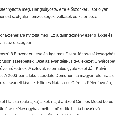
ter nyitotta meg. Hangsúlyozta, erre először kerül sor olyan
értést szolgálja nemzetiségek, vallások és különböző
ona-zenekara nyitotta meg. Ez a tanintézmény ezer diákkal és
ámít az országban.
tenszülő Elszenderülése és Irgalmas Szent János-székesegyhá
Cipruson szerepeltek. Őket az evangélikus gyülekezet Chválospe
c éve működnek. A szlovák református gyülekezet Ján Kalvín
ket. A 2003-ban alakult Laudate Domunum, a magyar református
kat kvartett kísérte. Köteles Natasa és Orémus Péter fuvolán,
f Haluza (balalajka) alkot, majd a Szent Cirill és Metód kórus
zületése-székesegyház mellett működik. Lucia Lovašová