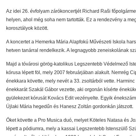
Az idei 26. évfolyam zárókoncertjét Richard Raši főpolgármes
helyen, ahol még soha nem tartották. Ez a rendezvény a meg
korosztályok között.
A koncertet a Hemerka Mária Alapfokú Művészeti Iskola hars
hetven tanárral rendelkezik. A legnagyobb zeneiskolának sz
Majd a tóvárosi görög-katolikus Legszentebb Védelmező Is
kórusa lépett föl, mely 2007 februárjában alakult. Nemrég 
énekkara követte, mely nevét a 33. zsoltárból vette. Harmin
énekkarát Szakál Gábor vezette, aki orgonán kísérte énekü
gyülekezet kórusát Kovács Edit vezényelte. Egyik énekszámu
Újlaki Mária hegedűn és Hanesz Zoltán gordonkán játszott.
Őket követte a Pro Musica duó, melyet Köteles Natasa és Joze
lépett a pódiumra, mely a kassai Legszentebb Istenszülő S