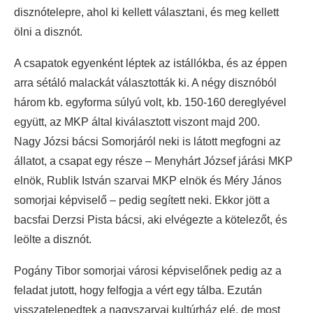
disznótelepre, ahol ki kellett választani, és meg kellett
ölni a disznót.
A csapatok egyenként léptek az istállókba, és az éppen
arra sétáló malackát választották ki. A négy disznóból
három kb. egyforma súlyú volt, kb. 150-160 dereglyével
együtt, az MKP által kiválasztott viszont majd 200.
Nagy Józsi bácsi Somorjáról neki is látott megfogni az
állatot, a csapat egy része – Menyhárt József járási MKP
elnök, Rublik István szarvai MKP elnök és Méry János
somorjai képviselő – pedig segített neki. Ekkor jött a
bacsfai Derzsi Pista bácsi, aki elvégezte a kötelezőt, és
leölte a disznót.
Pogány Tibor somorjai városi képviselőnek pedig az a
feladat jutott, hogy felfogja a vért egy tálba. Ezután
visszatelepedtek a nagyszarvai kultúrház elé, de most