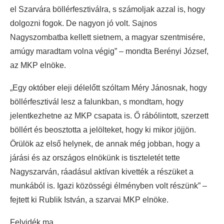
el Szarvára böllérfesztiválra, s számoljak azzal is, hogy
dolgozni fogok. De nagyon jó volt. Sajnos
Nagyszombatba kellett sietnem, a magyar szentmisére,
amúgy maradtam volna végig” – mondta Berényi József,
az MKP elnöke.
„Egy október eleji délelőtt szóltam Méry Jánosnak, hogy
böllérfesztivál lesz a falunkban, s mondtam, hogy
jelentkezhetne az MKP csapata is. Ő rábólintott, szerzett
böllért és beosztotta a jelölteket, hogy ki mikor jöjjön.
Örülök az első helynek, de annak még jobban, hogy a
járási és az országos elnökünk is tiszteletét tette
Nagyszarván, ráadásul aktívan kivették a részüket a
munkából is. Igazi közösségi élményben volt részünk” –
fejtett ki Rublik István, a szarvai MKP elnöke.
Felvidék.ma