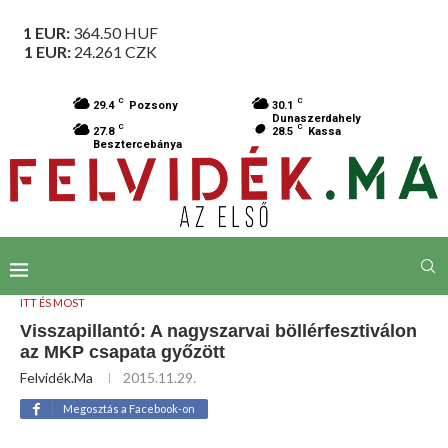
1 EUR:
364.50
HUF
1 EUR:
24.261
CZK
C
C
29.4
Pozsony
30.1
Dunaszerdahely
C
C
27.8
28.5
Kassa
Besztercebánya
ITT ÉS MOST
Visszapillantó: A nagyszarvai böllérfesztiválon
az MKP csapata győzött
Felvidék.ma
2015.11.29.
Megosztás a Facebook-on