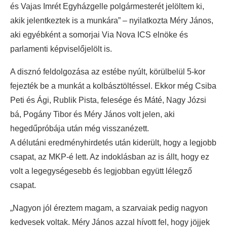
és Vajas Imrét Egyházgelle polgármesterét jelöltem ki,
akik jelentkeztek is a munkára” – nyilatkozta Méry János,
aki egyébként a somorjai Via Nova ICS elnöke és
parlamenti képviselőjelölt is.
A disznó feldolgozása az estébe nyúlt, körülbelül 5-kor
fejezték be a munkát a kolbásztöltéssel. Ekkor még Csiba
Peti és Ági, Rublik Pista, felesége és Máté, Nagy Józsi
bá, Pogány Tibor és Méry János volt jelen, aki
hegedűpróbája után még visszanézett.
A délutáni eredményhirdetés után kiderült, hogy a legjobb
csapat, az MKP-é lett. Az indoklásban az is állt, hogy ez
volt a legegységesebb és legjobban együtt lélegző
csapat.
„Nagyon jól éreztem magam, a szarvaiak pedig nagyon
kedvesek voltak. Méry János azzal hívott fel, hogy jöjjek