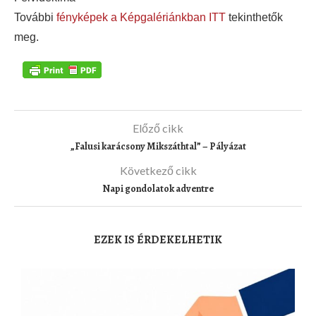
További
fényképek a Képgalériánkban ITT
tekinthetők
meg.
Előző cikk
„Falusi karácsony Mikszáthtal” – Pályázat
Következő cikk
Napi gondolatok adventre
EZEK IS ÉRDEKELHETIK