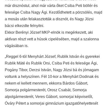
már disznóstul, ahol már várta őket Csiba Peti böllér és
felesége Csiba Nagy Ági. Kezdődhetett a pörzsölés, majd
a mosás után felakasztották a disznót, és Nagy Józsi
bácsi elkezdte felnyitni.
Ekkor Berényi József MKP-elnök is megérkezett, aki
aktívan részt vett a húsok cipelésében, majd a szalonna
vágásában is.
„Reggel 6-tól Menyhárt József, Rublik István és gyerekei
Rublik Máté és Rublik Orsi, Csiba Peti és felesége Ági,
Pogány Tibor, Derzsi István, Nagy Józsi bá és jómagam
voltunk a helyszínen. Fél 10-kor a Menyhárt Dodinak és
nekem el kellett mennem, ekkorra Bárdos Gábort,
Somorja polgármesterét, Orosz Csabát, Somorja
alpolgármesterét, Veres Gábort, somorjai képviselőt,
Óváry Pétert a somorjai gimnázium igazgatóhelyettesét