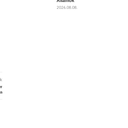
Államok
2026.08.08.
kk
er
án