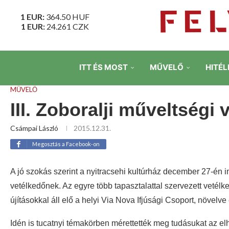
1 EUR:
364.50
HUF
1 EUR:
24.261
CZK
ITT ÉS MOST
MŰVELŐ
HITÉL
MŰVELŐ
III. Zoboralji műveltségi
Csámpai László
2015.12.31.
Megosztás a Facebook-on
A jó szokás szerint a nyitracsehi kultúrház december 27-én 
vetélkedőnek.
Az egyre több tapasztalattal szervezett vetélk
újításokkal áll elő a helyi Via Nova Ifjúsági Csoport, növelv
Idén is tucatnyi témakörben mérettették meg tudásukat az elhi