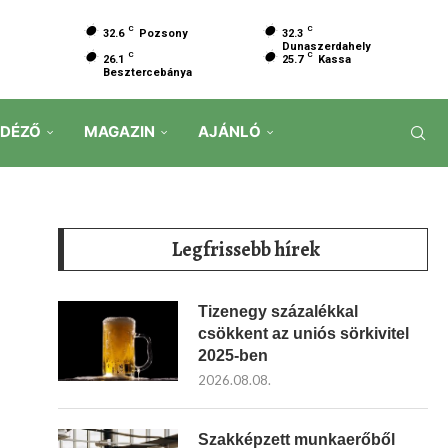
C
C
32.6
Pozsony
32.3
Dunaszerdahely
C
C
26.1
25.7
Kassa
Besztercebánya
IDÉZŐ
MAGAZIN
AJÁNLÓ
Legfrissebb hírek
Tizenegy százalékkal
csökkent az uniós sörkivitel
2025-ben
2026.08.08.
Szakképzett munkaerőből