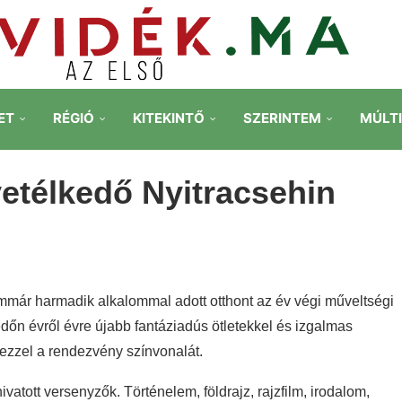
ET
RÉGIÓ
KITEKINTŐ
SZERINTEM
MÚLT
 vetélkedő Nyitracsehin
immár harmadik alkalommal adott otthont az év végi műveltségi
edőn évről évre újabb fantáziadús ötletekkel és izgalmas
e ezzel a rendezvény színvonalát.
vatott versenyzők. Történelem, földrajz, rajzfilm, irodalom,