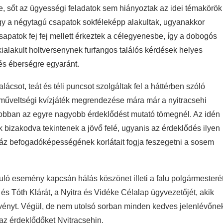
ne, sőt az ügyességi feladatok sem hiányoztak az idei témakörök
így a négytagú csapatok sokféleképp alakultak, ugyanakkor
csapatok fej fej mellett érkeztek a célegyenesbe, így a dobogós
kialakult holtversenynek furfangos találós kérdések helyes
és éberségre egyaránt.
csot, teát és téli puncsot szolgáltak fel a háttérben szóló
 műveltségi kvízjáték megrendezése mára már a nyitracsehi
obban az egyre nagyobb érdeklődést mutató tömegnél. Az idén
k bizakodva tekintenek a jövő felé, ugyanis az érdeklődés ilyen
áz befogadóképességének korlátait fogja feszegetni a sosem
ó esemény kapcsán hálás köszönet illeti a falu polgármesteré
és Tóth Klárát, a Nyitra és Vidéke Célalap ügyvezetőjét, akik
zvényt. Végül, de nem utolsó sorban minden kedves jelenlévőne
l az érdeklődőket Nyitracsehin.