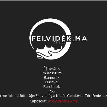
Írj nekünk
Impresszum
Bannerek
Hírlevél
Facebook
RSS
portál működtetője: Szövetség a Közös Célokért - Združenie za spo
Kapcsolat:
info@felvidek.ma