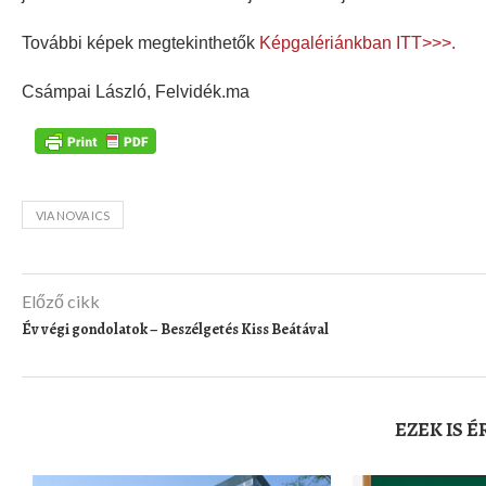
További képek megtekinthetők
Képgalériánkban ITT>>>.
Csámpai László, Felvidék.ma
VIA NOVA ICS
Előző cikk
Év végi gondolatok – Beszélgetés Kiss Beátával
EZEK IS 