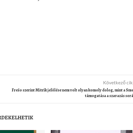
Következő ci
Frešo szerint Mitrík jelölése nem volt olyan komoly dolog, mint a Sm
támogatása a szavazás sor
ÉRDEKELHETIK