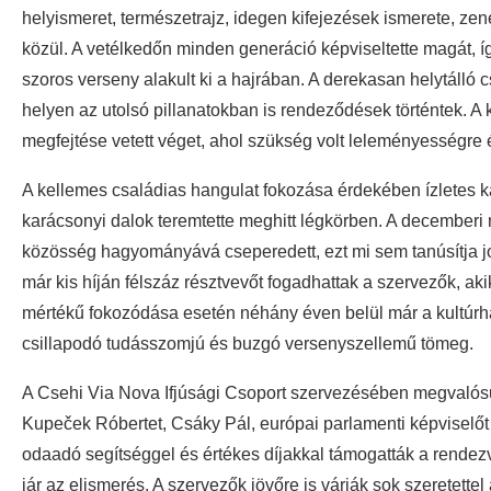
helyismeret, természetrajz, idegen kifejezések ismerete, ze
közül. A vetélkedőn minden generáció képviseltette magát, 
szoros verseny alakult ki a hajrában. A derekasan helytálló 
helyen az utolsó pillanatokban is rendeződések történtek. A 
megfejtése vetett véget, ahol szükség volt leleményességre 
A kellemes családias hangulat fokozása érdekében ízletes kalá
karácsonyi dalok teremtette meghitt légkörben. A decemberi
közösség hagyományává cseperedett, ezt mi sem tanúsítja j
már kis híján félszáz résztvevőt fogadhattak a szervezők, aki
mértékű fokozódása esetén néhány éven belül már a kultúrh
csillapodó tudásszomjú és buzgó versenyszellemű tömeg.
A Csehi Via Nova Ifjúsági Csoport szervezésében megvalósul
Kupeček Róbertet, Csáky Pál, európai parlamenti képviselőt 
odaadó segítséggel és értékes díjakkal támogatták a rende
jár az elismerés. A szervezők jövőre is várják sok szeretette