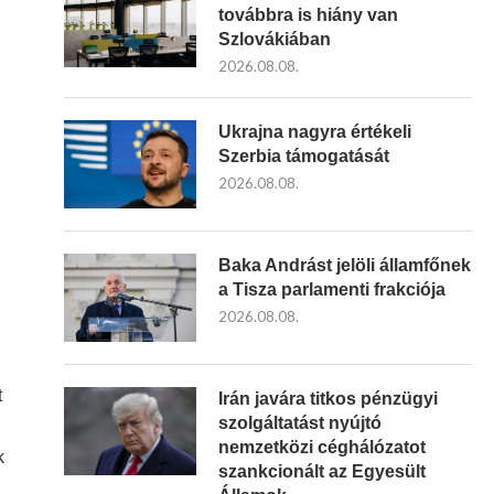
továbbra is hiány van
Szlovákiában
2026.08.08.
Ukrajna nagyra értékeli
Szerbia támogatását
2026.08.08.
Baka Andrást jelöli államfőnek
a Tisza parlamenti frakciója
2026.08.08.
t
Irán javára titkos pénzügyi
szolgáltatást nyújtó
nemzetközi céghálózatot
k
szankcionált az Egyesült