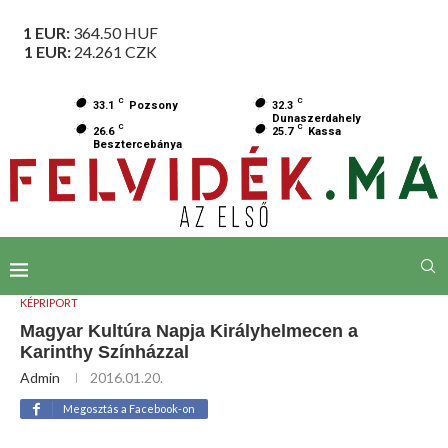
1 EUR:
364.50
HUF
1 EUR:
24.261
CZK
C
C
33.1
Pozsony
32.3
Dunaszerdahely
C
C
26.6
25.7
Kassa
Besztercebánya
KÉPRIPORT
Magyar Kultúra Napja Királyhelmecen a
Karinthy Színházzal
Admin
2016.01.20.
Megosztás a Facebook-on