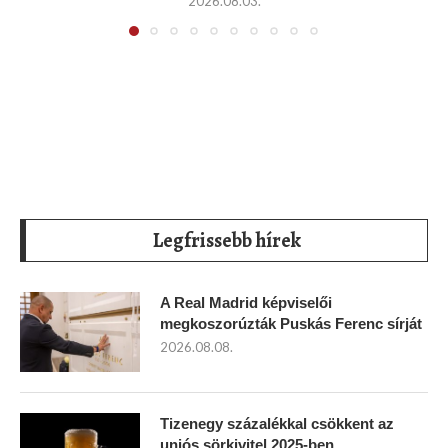
2026.08.03.
Legfrissebb hírek
A Real Madrid képviselői
megkoszorúzták Puskás Ferenc sírját
2026.08.08.
Tizenegy százalékkal csökkent az
uniós sörkivitel 2025-ben