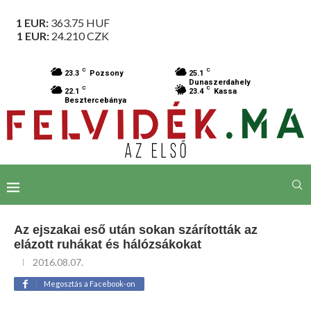
1 EUR:
363.75
HUF
1 EUR:
24.210
CZK
C
C
23.3
Pozsony
25.1
Dunaszerdahely
C
C
22.1
23.4
Kassa
Besztercebánya
Az ejszakai eső után sokan szárították az
elázott ruhákat és hálózsákokat
2016.08.07.
Megosztás a Facebook-on