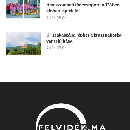
rimaszombati tánccsoport, a TV-ben
élőben léptek fel
2026.08.06.
Új szakaszába léphet a krasznahorkai
vár felújítása
2026.08.06.