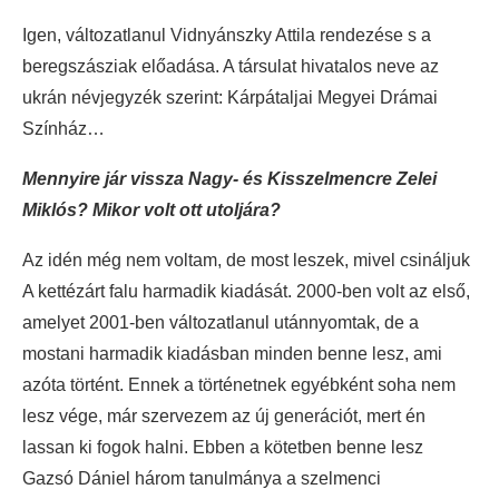
Igen, változatlanul Vidnyánszky Attila rendezése s a
beregszásziak előadása. A társulat hivatalos neve az
ukrán névjegyzék szerint: Kárpátaljai Megyei Drámai
Színház…
Mennyire jár vissza Nagy- és Kisszelmencre Zelei
Miklós? Mikor volt ott utoljára?
Az idén még nem voltam, de most leszek, mivel csináljuk
A kettézárt falu harmadik kiadását. 2000-ben volt az első,
amelyet 2001-ben változatlanul utánnyomtak, de a
mostani harmadik kiadásban minden benne lesz, ami
azóta történt. Ennek a történetnek egyébként soha nem
lesz vége, már szervezem az új generációt, mert én
lassan ki fogok halni. Ebben a kötetben benne lesz
Gazsó Dániel három tanulmánya a szelmenci