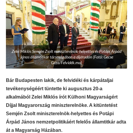
Zelei Miklós Semjén Zsolt miniszterelnök-helyettes és Potápi Árpád
János államtitkár társaságában a díjátadón (Fotó: Gecse
Géza/Felvidék.ma)
Bár Budapesten lakik, de felvidéki és kárpátaljai
tevékenységéért tüntette ki augusztus 20-a
alkalmából Zelei Miklós írót Külhoni Magyarságért
Díjjal Magyarország miniszterelnöke. A kitüntetést
Semjén Zsolt miniszterelnök-helyettes és Potápi
Árpád János nemzetpolitikáért felelős államtitkár adta
át a Magyarság Házában.