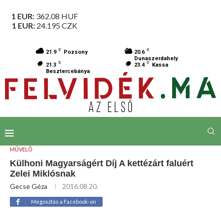
1 EUR:
362.08
HUF
1 EUR:
24.195
CZK
C
C
21.9
Pozsony
20.6
Dunaszerdahely
C
C
21.3
23.4
Kassa
Besztercebánya
MŰVELŐ
Külhoni Magyarságért Díj A kettézárt faluért
Zelei Miklósnak
Gecse Géza
2016.08.20.
Megosztás a Facebook-on