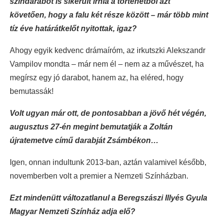
színdarabot is sikerült írnia a történetből azt
követően, hogy a falu két része között – már több mint
tíz éve határátkelőt nyitottak, igaz?
Ahogy egyik kedvenc drámaíróm, az irkutszki Alekszandr
Vampilov mondta – már nem él – nem az a művészet, ha
megírsz egy jó darabot, hanem az, ha eléred, hogy
bemutassák!
Volt ugyan már ott, de pontosabban a jövő hét végén,
augusztus 27-én megint bemutatják a Zoltán
újratemetve című darabját Zsámbékon…
Igen, onnan indultunk 2013-ban, aztán valamivel később,
novemberben volt a premier a Nemzeti Színházban.
Ezt mindenütt változatlanul a Beregszászi Illyés Gyula
Magyar Nemzeti Színház adja elő?