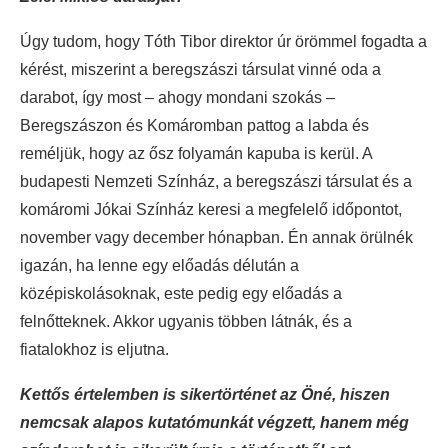
Úgy tudom, hogy Tóth Tibor direktor úr örömmel fogadta a
kérést, miszerint a beregszászi társulat vinné oda a
darabot, így most – ahogy mondani szokás –
Beregszászon és Komáromban pattog a labda és
reméljük, hogy az ősz folyamán kapuba is kerül. A
budapesti Nemzeti Színház, a beregszászi társulat és a
komáromi Jókai Színház keresi a megfelelő időpontot,
november vagy december hónapban. Én annak örülnék
igazán, ha lenne egy előadás délután a
középiskolásoknak, este pedig egy előadás a
felnőtteknek. Akkor ugyanis többen látnák, és a
fiatalokhoz is eljutna.
Kettős értelemben is sikertörténet az Öné, hiszen
nemcsak alapos kutatómunkát végzett, hanem még