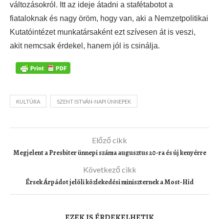
változásokról. Itt az ideje átadni a stafétabotot a
fiataloknak és nagy öröm, hogy van, aki a Nemzetpolitikai
Kutatóintézet munkatársaként ezt szívesen át is veszi,
akit nemcsak érdekel, hanem jól is csinálja.
KULTÚRA
SZENT ISTVÁN-NAPI ÜNNEPEK
Előző cikk
Megjelent a Presbiter ünnepi száma augusztus 20-ra és új kenyérre
Következő cikk
Érsek Árpádot jelöli közlekedési miniszternek a Most-Híd
EZEK IS ÉRDEKELHETIK