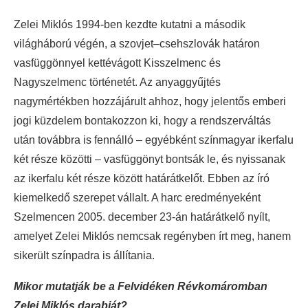
Zelei Miklós 1994-ben kezdte kutatni a második
világháború végén, a szovjet–csehszlovák határon
vasfüggönnyel kettévágott Kisszelmenc és
Nagyszelmenc történetét. Az anyaggyűjtés
nagymértékben hozzájárult ahhoz, hogy jelentős emberi
jogi küzdelem bontakozzon ki, hogy a rendszerváltás
után továbbra is fennálló – egyébként színmagyar ikerfalu
két része közötti – vasfüggönyt bontsák le, és nyissanak
az ikerfalu két része között határátkelőt. Ebben az író
kiemelkedő szerepet vállalt. A harc eredményeként
Szelmencen 2005. december 23-án határátkelő nyílt,
amelyet Zelei Miklós nemcsak regényben írt meg, hanem
sikerült színpadra is állítania.
Mikor mutatják be a Felvidéken Révkomáromban
Zelei Miklós darabját?