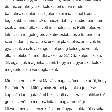
dunaszerdahelyi szurkolókat ért durva rendőri
bántalmazás után tett kijelentései miatt lehet Eörsi a
leginkább ismerős: „A dunaszerdahelyi stadionban nem
csak a rendőrattakot volt rettenetes látni. Rettenetes volt
látni azt a rengeteg provokatív, ostoba és a történelem
szemétdombjára való szurkolói plakátot is, amelyek hol
gyalázták a szlovákságot, hol pedig kétségbe vonták
állami létüket” – mondta akkor az SZDSZ külpolitikusa.
„Szégyelljük magunkat azért, hogy a magyar szurkolók
megsértették a vendéglátókat.”
Mint ismeretes: Eörsi Mátyás maga számolt be arról, hogy
Szíjjártó Péter külügyminiszternél járt, aki a jelölése
kapcsán támogatásáról biztosította a liberális politikust. A
gesztus erősen megosztotta a magyarországi
közvéleményt, ellenzéki és kormánypárti oldalról is sokan