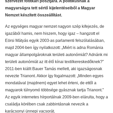
szervezet főtitkári posztjára. A politikusnak a
magyarságra tett sértő kijelentéseiből a Magyar
Nemzet készített összeállítást.
Az egységes magyar nemzet nagyon szép kifejezés, de
igazából hamis, nem hiszem, hogy igaz – hangzott el
Eörsi Mátyás egyik 2003-as parlamenti felszólalásában,
majd 2004-ben így nyilatkozott: „Miért is adna Románia
magyar állampolgároknak területi autonómiát? Adnánk mi
területi autonómiát az itt élő kínai textilkereskedőknek?”
2011-ben kiállt Bauer Tamás mellett, aki igazságosnak
nevezte Trianont. Akkor így fogalmazott: „Minden egyes
mondatával (majdnem) egyet lehet érteni, de ettől a
magyarok túlnyomó többsége gyásznak tartja Trianont.”
Az egyik internetes hírportálnak 2009-ben elárulta, hogy a
családja körében csak zabbintásnak nevezik a
karácsonyi ünnepi vacsorát.