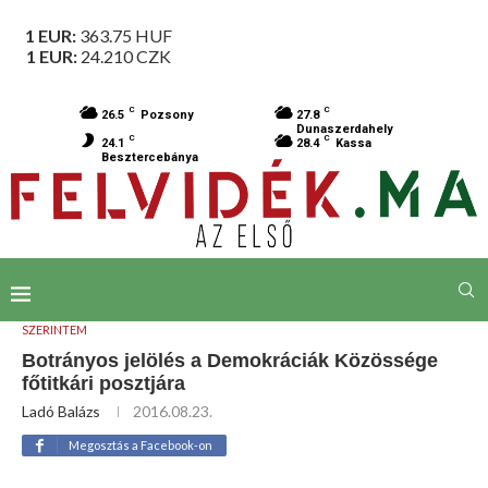
1 EUR:
363.75
HUF
1 EUR:
24.210
CZK
C
C
26.5
Pozsony
27.8
Dunaszerdahely
C
C
24.1
28.4
Kassa
Besztercebánya
SZERINTEM
Botrányos jelölés a Demokráciák Közössége
főtitkári posztjára
Ladó Balázs
2016.08.23.
Megosztás a Facebook-on