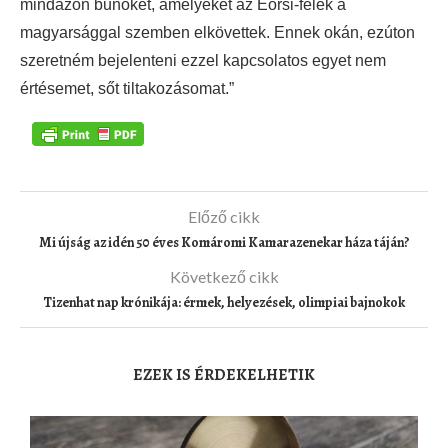
mindazon bűnöket, amelyeket az Eörsi-félék a
magyarsággal szemben elkövettek. Ennek okán, ezúton
szeretném bejelenteni ezzel kapcsolatos egyet nem
értésemet, sőt tiltakozásomat.”
Előző cikk
Mi újság az idén 50 éves Komáromi Kamarazenekar háza táján?
Következő cikk
Tizenhat nap krónikája: érmek, helyezések, olimpiai bajnokok
EZEK IS ÉRDEKELHETIK