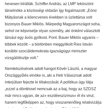
hevesen bírálták. Schiffer András, az LMP leköszönt
társelnöke a közösségi oldalán így fogalmazott: „Eörsi
Mátyásnak a kilencvenes években is üzlettársa volt
bizonyos Bauer Miklós. Márpedig Magyarországot soha,
sehol ne képviselje olyan személy, aki önként választott
társául egy ávós gyilkost. Pont. Bauer Miklós ugyanis –
többek között – a börtönben meggyilkolt Ries István
korábbi szociáldemokrata igazságügyi miniszter
vizsgálótisztje volt.”
Nemtetszésének adott hangot Kövér László, a magyar
Országgyűlés elnöke is, aki a Heti Válasznak adott
interjúban fejezte ki tiltakozását. A politikus úgy látja
„ezzel a döntéssel nemcsak az a baj, hogy az SZDSZ
már nincs ugyan, de az» eszdéeszizmus« él és virul,
hanem legfőképpen az, hogy visszamenőleg relativizálja