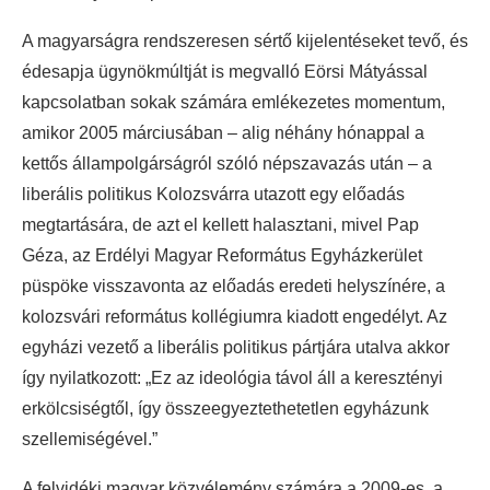
A magyarságra rendszeresen sértő kijelentéseket tevő, és
édesapja ügynökmúltját is megvalló Eörsi Mátyással
kapcsolatban sokak számára emlékezetes momentum,
amikor 2005 márciusában – alig néhány hónappal a
kettős állampolgárságról szóló népszavazás után – a
liberális politikus Kolozsvárra utazott egy előadás
megtartására, de azt el kellett halasztani, mivel Pap
Géza, az Erdélyi Magyar Református Egyházkerület
püspöke visszavonta az előadás eredeti helyszínére, a
kolozsvári református kollégiumra kiadott engedélyt. Az
egyházi vezető a liberális politikus pártjára utalva akkor
így nyilatkozott: „Ez az ideológia távol áll a keresztényi
erkölcsiségtől, így összeegyeztethetetlen egyházunk
szellemiségével.”
A felvidéki magyar közvélemény számára a 2009-es, a