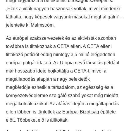
megmagyarázta a befektetési bíróságok szerepét is.
„Ezek a viták nagyon hasznosak voltak, mivel mindenki
láthatta, hogy képesek vagyunk másokat meghallgatni” –
jelentette ki Malmström.
Az európai szakszervezetek és az aktivisták azonban
továbbra is tiltakoznak a CETA ellen. A CETA elleni
tiltakozó petíciót eddig mintegy 3,5 millió elégedetlen
európai polgár írta alá. Az Utopia nevű társulás például
már hosszabb ideje bojkottálja a CETA-t, mivel a
megállapodás alapján a nagy befektetők
megkérdőjelezhetik a társadalom, az egészség és a
környezetvédelemre szolgáló szabályokat még mielőtt
megalkotnák azokat. Az aláírás idején a megállapodás
ellen többen is tüntettek az Európai Bizottság épülete
előtt. Többeket elő is állítottak.