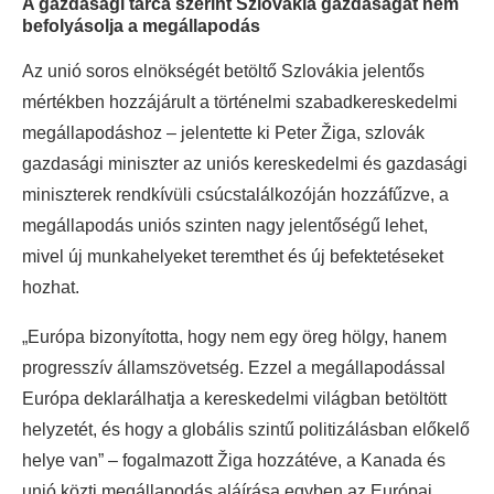
A gazdasági tárca szerint Szlovákia gazdaságát nem
befolyásolja a megállapodás
Az unió soros elnökségét betöltő Szlovákia jelentős
mértékben hozzájárult a történelmi szabadkereskedelmi
megállapodáshoz – jelentette ki Peter Žiga, szlovák
gazdasági miniszter az uniós kereskedelmi és gazdasági
miniszterek rendkívüli csúcstalálkozóján hozzáfűzve, a
megállapodás uniós szinten nagy jelentőségű lehet,
mivel új munkahelyeket teremthet és új befektetéseket
hozhat.
„Európa bizonyította, hogy nem egy öreg hölgy, hanem
progresszív államszövetség. Ezzel a megállapodással
Európa deklarálhatja a kereskedelmi világban betöltött
helyzetét, és hogy a globális szintű politizálásban előkelő
helye van” – fogalmazott Žiga hozzátéve, a Kanada és
unió közti megállapodás aláírása egyben az Európai