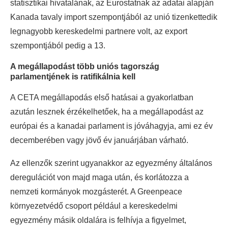
statisztikai hivatalának, az Eurostatnak az adatai alapján
Kanada tavaly import szempontjából az unió tizenkettedik
legnagyobb kereskedelmi partnere volt, az export
szempontjából pedig a 13.
A megállapodást több uniós tagország
parlamentjének is ratifikálnia kell
A CETA megállapodás első hatásai a gyakorlatban
azután lesznek érzékelhetőek, ha a megállapodást az
európai és a kanadai parlament is jóváhagyja, ami ez év
decemberében vagy jövő év januárjában várható.
Az ellenzők szerint ugyanakkor az egyezmény általános
deregulációt von majd maga után, és korlátozza a
nemzeti kormányok mozgásterét. A Greenpeace
környezetvédő csoport például a kereskedelmi
egyezmény másik oldalára is felhívja a figyelmet,