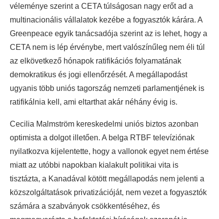
véleménye szerint a CETA túlságosan nagy erőt ad a
multinacionális vállalatok kezébe a fogyasztók kárára. A
Greenpeace egyik tanácsadója szerint az is lehet, hogy a
CETA nem is lép érvénybe, mert valószínűleg nem éli túl
az elkövetkező hónapok ratifikációs folyamatának
demokratikus és jogi ellenőrzését. A megállapodást
ugyanis több uniós tagország nemzeti parlamentjének is
ratifikálnia kell, ami eltarthat akár néhány évig is.
Cecilia Malmström kereskedelmi uniós biztos azonban
optimista a dolgot illetően. A belga RTBF televíziónak
nyilatkozva kijelentette, hogy a vallonok egyet nem értése
miatt az utóbbi napokban kialakult politikai vita is
tisztázta, a Kanadával kötött megállapodás nem jelenti a
közszolgáltatások privatizációját, nem vezet a fogyasztók
számára a szabványok csökkentéséhez, és