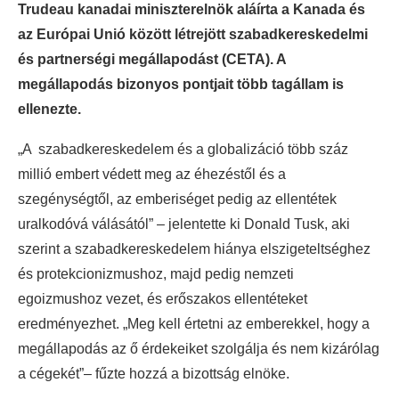
Trudeau kanadai miniszterelnök aláírta a Kanada és
az Európai Unió között létrejött szabadkereskedelmi
és partnerségi megállapodást (CETA). A
megállapodás bizonyos pontjait több tagállam is
ellenezte.
„A szabadkereskedelem és a globalizáció több száz
millió embert védett meg az éhezéstől és a
szegénységtől, az emberiséget pedig az ellentétek
uralkodóvá válásától” – jelentette ki Donald Tusk, aki
szerint a szabadkereskedelem hiánya elszigeteltséghez
és protekcionizmushoz, majd pedig nemzeti
egoizmushoz vezet, és erőszakos ellentéteket
eredményezhet. „Meg kell értetni az emberekkel, hogy a
megállapodás az ő érdekeiket szolgálja és nem kizárólag
a cégekét”– fűzte hozzá a bizottság elnöke.