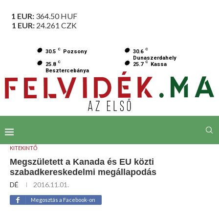
1 EUR:
364.50
HUF
1 EUR:
24.261
CZK
C
C
30.5
Pozsony
30.6
Dunaszerdahely
C
C
25.8
25.7
Kassa
Besztercebánya
KITEKINTŐ
Megszületett a Kanada és EU közti
szabadkereskedelmi megállapodás
DÉ
2016.11.01.
Megosztás a Facebook-on