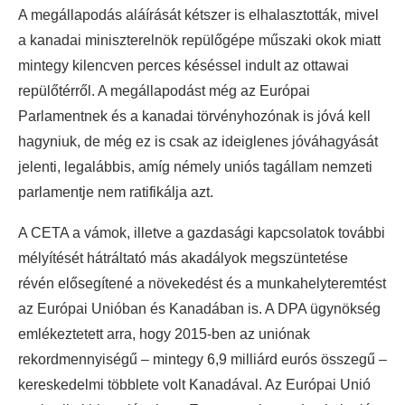
A megállapodás aláírását kétszer is elhalasztották, mivel
a kanadai miniszterelnök repülőgépe műszaki okok miatt
mintegy kilencven perces késéssel indult az ottawai
repülőtérről. A megállapodást még az Európai
Parlamentnek és a kanadai törvényhozónak is jóvá kell
hagyniuk, de még ez is csak az ideiglenes jóváhagyását
jelenti, legalábbis, amíg némely uniós tagállam nemzeti
parlamentje nem ratifikálja azt.
A CETA a vámok, illetve a gazdasági kapcsolatok további
mélyítését hátráltató más akadályok megszüntetése
révén elősegítené a növekedést és a munkahelyteremtést
az Európai Unióban és Kanadában is. A DPA ügynökség
emlékeztetett arra, hogy 2015-ben az uniónak
rekordmennyiségű – mintegy 6,9 milliárd eurós összegű –
kereskedelmi többlete volt Kanadával. Az Európai Unió