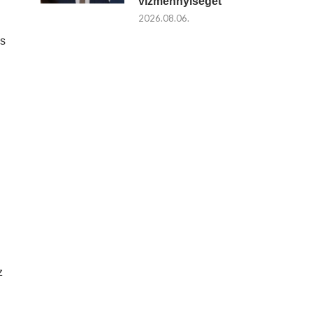
vízmennyiséget
2026.08.06.
es
z