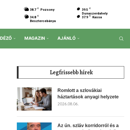
C
C
38.7
Pozsony
39.5
Dunaszerdahely
C
C
34.8
37.9
Kassa
Besztercebánya
IDÉZŐ
MAGAZIN
AJÁNLÓ
Legfrissebb hírek
Romlott a szlovákiai
háztartások anyagi helyzete
2026.08.06.
Az ún. szláv korridorról és a