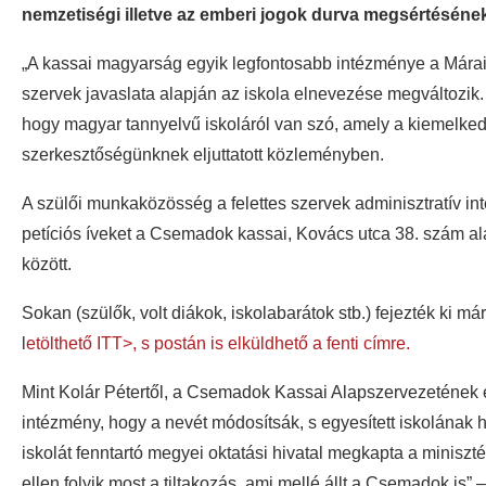
nemzetiségi illetve az emberi jogok durva megsértésének 
„A kassai magyarság egyik legfontosabb intézménye a Márai 
szervek javaslata alapján az iskola elnevezése megváltozik
hogy magyar tannyelvű iskoláról van szó, amely a kiemelkedő
szerkesztőségünknek eljuttatott közleményben.
A szülői munkaközösség a felettes szervek adminisztratív inté
petíciós íveket a Csemadok kassai, Kovács utca 38. szám al
között.
Sokan (szülők, volt diákok, iskolabarátok stb.) fejezték ki má
l
etölthető ITT>, s postán is elküldhető a fenti címre.
Mint Kolár Pétertől, a Csemadok Kassai Alapszervezetének el
intézmény, hogy a nevét módosítsák, s egyesített iskolának 
iskolát fenntartó megyei oktatási hivatal megkapta a miniszt
ellen folyik most a tiltakozás, ami mellé állt a Csemadok is”