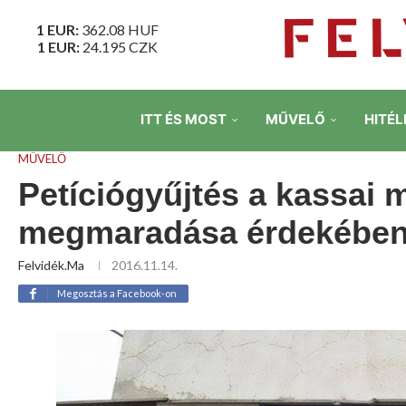
1 EUR:
362.08
HUF
1 EUR:
24.195
CZK
ITT ÉS MOST
MŰVELŐ
HITÉL
MŰVELŐ
Petíciógyűjtés a kassai 
megmaradása érdekébe
Felvidék.ma
2016.11.14.
Megosztás a Facebook-on