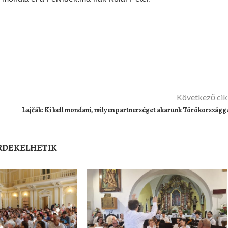
Következő ci
Lajčák: Ki kell mondani, milyen partnerséget akarunk Törökországg
ÉRDEKELHETIK