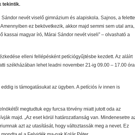
tekintik.
Sándor nevét viselő gimnázium és alapiskola. Sajnos, a felett
. Amennyiben ez bekövetkezik, akkor majd semmi sem utal arra,
 kassai magyar író, Márai Sándor nevét viseli” – olvasható a
zkedése elleni fellépésként petíciógyűjtésbe kezdett. Az aláírt
atti székházában lehet leadni november 21-ig 09.00 – 17.00 óra
r eddig is támogatásukat az ügyben. A petíciós ív innen is
nökétől megtudtuk egy furcsa törvény miatt jutott oda az
hívják majd. „Az eset körül határozatlanság van. Mindenesetre a
ériumnak azt az utasítását, hogy változtassák meg a nevet. Ez
 – mondta el a Felvidék.ma-nak Kolár Péter.