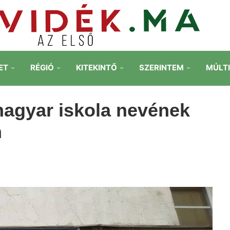
ET
RÉGIÓ
KITEKINTŐ
SZERINTEM
MÚLT
magyar iskola nevének
n