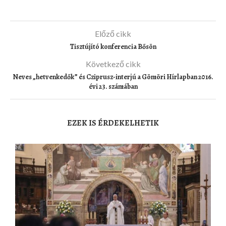
Előző cikk
Tisztújító konferencia Bősön
Következő cikk
Neves „hetvenkedők” és Cziprusz-interjú a Gömöri Hírlapban 2016.
évi 23. számában
EZEK IS ÉRDEKELHETIK