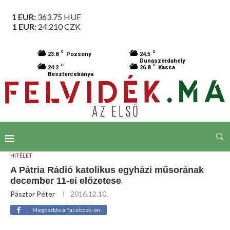
1 EUR:
363.75
HUF
1 EUR:
24.210
CZK
C
C
23.8
Pozsony
24.5
Dunaszerdahely
C
C
24.2
26.8
Kassa
Besztercebánya
HITÉLET
A Pátria Rádió katolikus egyházi műsorának
december 11-ei előzetese
Pásztor Péter
2016.12.10.
Megosztás a Facebook-on