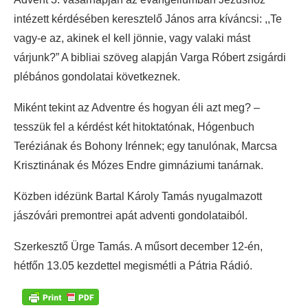
intézett kérdésében keresztelő János arra kíváncsi: ,,Te
vagy-e az, akinek el kell jönnie, vagy valaki mást
várjunk?” A bibliai szöveg alapján Varga Róbert zsigárdi
plébános gondolatai következnek.
Miként tekint az Adventre és hogyan éli azt meg? –
tesszük fel a kérdést két hitoktatónak, Hógenbuch
Teréziának és Bohony Irénnek; egy tanulónak, Marcsa
Krisztinának és Mózes Endre gimnáziumi tanárnak.
Közben idézünk Bartal Károly Tamás nyugalmazott
jászóvári premontrei apát adventi gondolataiból.
Szerkesztő Ürge Tamás. A műsort december 12-én,
hétfőn 13.05 kezdettel megismétli a Pátria Rádió.