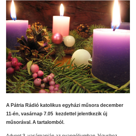
A Pátria Rádió katolikus egyházi műsora december
11-én, vasárnap 7.05 kezdettel jelentkezik új
műsorával. A tartalomból.
Advent 3. vasárnapján az evangéliumban Jézushoz