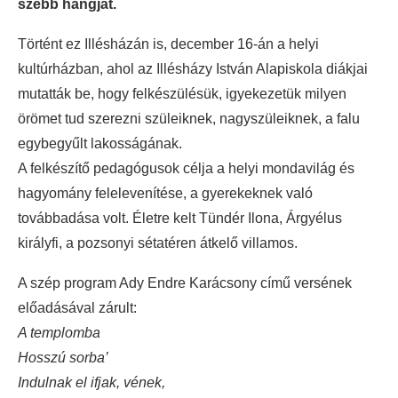
szebb hangját.
Történt ez Illésházán is, december 16-án a helyi
kultúrházban, ahol az Illésházy István Alapiskola diákjai
mutatták be, hogy felkészülésük, igyekezetük milyen
örömet tud szerezni szüleiknek, nagyszüleiknek, a falu
egybegyűlt lakosságának.
A felkészítő pedagógusok célja a helyi mondavilág és
hagyomány felelevenítése, a gyerekeknek való
továbbadása volt. Életre kelt Tündér Ilona, Árgyélus
királyfi, a pozsonyi sétatéren átkelő villamos.
A szép program Ady Endre Karácsony című versének
előadásával zárult:
A templomba
Hosszú sorba’
Indulnak el ifjak, vének,