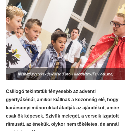
Illésházi gyerekek fellépése (Fotó: Hideghéthy/Felvidék.ma)
Csillogó tekintetük fényesebb az adventi
gyertyákénál, amikor kiállnak a közönség elé, hogy
karácsonyi műsorukkal átadják az ajándékot, amire
csak ők képesek. Szívük melegét, a verseik izgatott
ritmusát, az énekük, olykor nem tökéletes, de annál