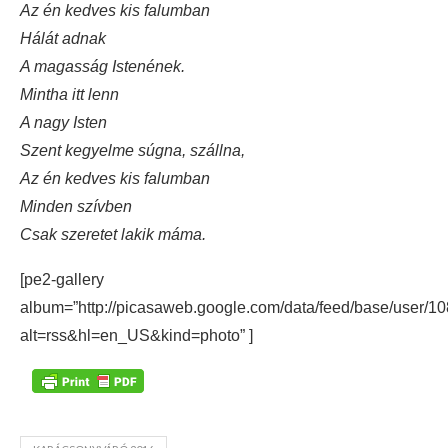
Az én kedves kis falumban
Hálát adnak
A magasság Istenének.
Mintha itt lenn
A nagy Isten
Szent kegyelme súgna, szállna,
Az én kedves kis falumban
Minden szívben
Csak szeretet lakik máma.
[pe2-gallery
album=”http://picasaweb.google.com/data/feed/base/use
alt=rss&hl=en_US&kind=photo” ]