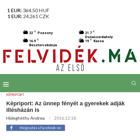
1 EUR:
364.50
HUF
1 EUR:
24.261
CZK
C
C
22
Pozsony
21.7
Dunaszerdahely
C
C
16.9
19
Kassa
Besztercebánya
KÉPRIPORT
Képriport: Az ünnep fényét a gyerekek adják
Illésházán is
Hideghéthy Andrea
2016.12.18.
Megosztás a Facebook-on