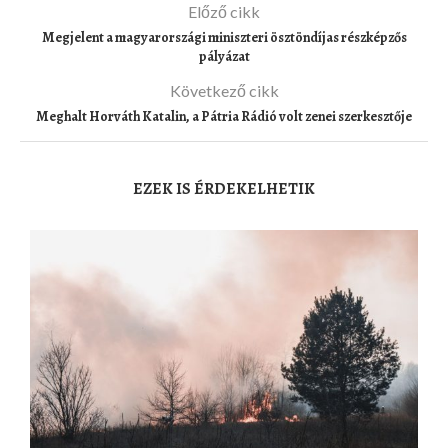
Előző cikk
Megjelent a magyarországi miniszteri ösztöndíjas részképzős
pályázat
Következő cikk
Meghalt Horváth Katalin, a Pátria Rádió volt zenei szerkesztője
EZEK IS ÉRDEKELHETIK