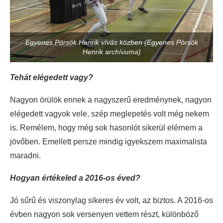
Egyenes Pörsök Henrik vívás közben (Egyenes Pörsök
Henrik archívuma)
Tehát elégedett vagy?
Nagyon örülök ennek a nagyszerű eredménynek, nagyon
elégedett vagyok vele, szép meglepetés volt még nekem
is. Remélem, hogy még sok hasonlót sikerül elérnem a
jövőben. Emellett persze mindig igyekszem maximalista
maradni.
Hogyan értékeled a 2016-os éved?
Jó sűrű és viszonylag sikeres év volt, az biztos. A 2016-os
évben nagyon sok versenyen vettem részt, különböző