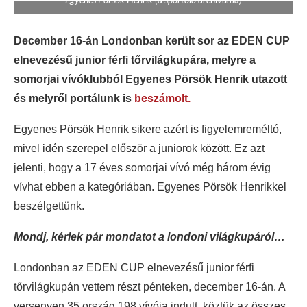
December 16-án Londonban került sor az EDEN CUP
elnevezésű junior férfi tőrvilágkupára, melyre a
somorjai vívóklubból Egyenes Pörsök Henrik utazott
és melyről portálunk is
beszámolt.
Egyenes Pörsök Henrik sikere azért is figyelemreméltó,
mivel idén szerepel először a juniorok között. Ez azt
jelenti, hogy a 17 éves somorjai vívó még három évig
vívhat ebben a kategóriában. Egyenes Pörsök Henrikkel
beszélgettünk.
Mondj, kérlek pár mondatot a londoni világkupáról…
Londonban az EDEN CUP elnevezésű junior férfi
tőrvilágkupán vettem részt pénteken, december 16-án. A
versenyen 35 ország 198 vívója indult, köztük az összes