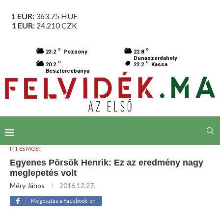
1 EUR:
363.75
HUF
1 EUR:
24.210
CZK
C
C
23.2
Pozsony
22.8
Dunaszerdahely
C
C
20.2
22.2
Kassa
Besztercebánya
ITT ÉS MOST
Egyenes Pörsök Henrik: Ez az eredmény nagy
meglepetés volt
Méry János
2016.12.27.
Megosztás a Facebook-on
Egyenes Pörsök Henrik (a sportoló archívuma)