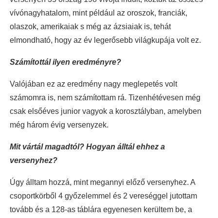
vívónagyhatalom, mint például az oroszok, franciák,
olaszok, amerikaiak s még az ázsiaiak is, tehát
elmondható, hogy az év legerősebb világkupája volt ez.
Számítottál ilyen eredményre?
Valójában ez az eredmény nagy meglepetés volt
számomra is, nem számítottam rá. Tizenhétévesen még
csak elsőéves junior vagyok a korosztályban, amelyben
még három évig versenyzek.
Mit vártál magadtól? Hogyan álltál ehhez a
versenyhez?
Úgy álltam hozzá, mint megannyi előző versenyhez. A
csoportkörből 4 győzelemmel és 2 vereséggel jutottam
tovább és a 128-as táblára egyenesen kerültem be, a