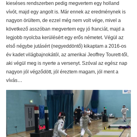
kieséses rendszerben pedig megvertem egy holland
vívót, majd egy angolt is. Már ennek az eredménynek is
nagyon örültem, de ezzel még nem volt vége, mivel a
következő asszóban megvertem egy jó franciát, majd a
legjobb nyolcba kerülésért egy erős németet. Végül az
első négybe jutásért (negyeddöntő) kikaptam a 2016-os
év kadet világbajnokától, az amerikai Jeoffrey Tourett-től,
aki végül meg is nyerte a versenyt. Szóval az egész nap
nagyon jól végződött, jól éreztem magam, jól ment a
vívás…