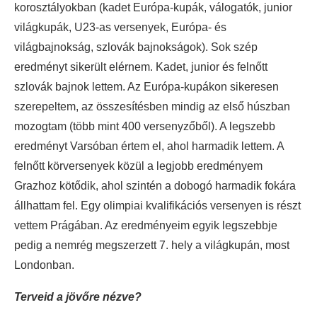
korosztályokban (kadet Európa-kupák, válogatók, junior
világkupák, U23-as versenyek, Európa- és
világbajnokság, szlovák bajnokságok). Sok szép
eredményt sikerült elérnem. Kadet, junior és felnőtt
szlovák bajnok lettem. Az Európa-kupákon sikeresen
szerepeltem, az összesítésben mindig az első húszban
mozogtam (több mint 400 versenyzőből). A legszebb
eredményt Varsóban értem el, ahol harmadik lettem. A
felnőtt körversenyek közül a legjobb eredményem
Grazhoz kötődik, ahol szintén a dobogó harmadik fokára
állhattam fel. Egy olimpiai kvalifikációs versenyen is részt
vettem Prágában. Az eredményeim egyik legszebbje
pedig a nemrég megszerzett 7. hely a világkupán, most
Londonban.
Terveid a jövőre nézve?