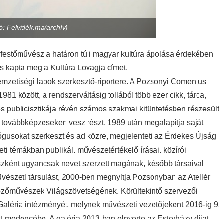
ó: Felvidék.ma/archív)
, festőművész a határon túli magyar kultúra ápolása érdekében
és kapta meg a Kultúra Lovagja címet.
emzetiségi lapok szerkesztő-riportere. A Pozsonyi Comenius
81 között, a rendszerváltásig tollából több ezer cikk, tárca,
s publicisztikája révén számos szakmai kitüntetésben részesült
, továbbképzéseken vesz részt. 1989 után megalapítja saját
gusokat szerkeszt és ad közre, megjelenteti az Érdekes Újság
ti témákban publikál, művészetértékelő írásai, közírói
zként ugyancsak nevet szerzett magának, később társaival
észeti társulást, 2000-ben megnyitja Pozsonyban az Ateliér
Képzőművészek Világszövetségének. Körültekintő szervezői
aléria intézményét, melynek művészeti vezetőjeként 2016-ig 9
pát-medencébe. A galéria 2013-ban elnyerte az Esterházy díjat