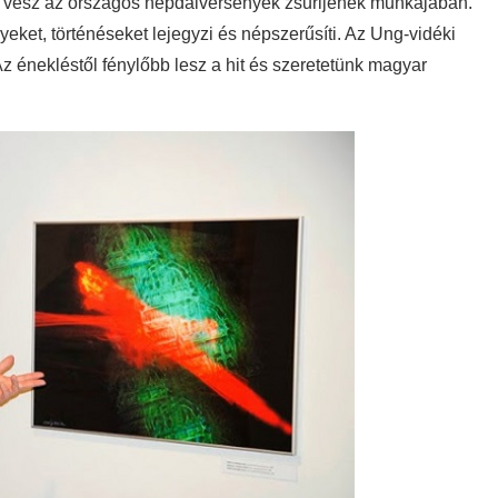
 vesz az országos népdalversenyek zsűrijének munkájában.
ket, történéseket lejegyzi és népszerűsíti. Az Ung-vidéki
 énekléstől fénylőbb lesz a hit és szeretetünk magyar