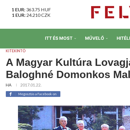
1 EUR:
363.75
HUF
1 EUR:
24.210
CZK
ITT ÉS MOST
MŰVELŐ
HITÉL
KITEKINTŐ
A Magyar Kultúra Lovagj
Baloghné Domonkos Mal
HA
2017.01.22.
Megosztás a Facebook-on