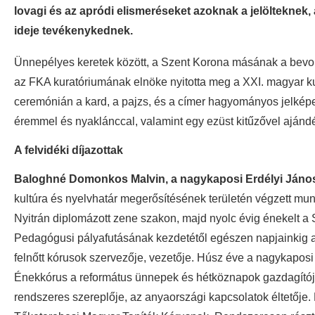
lovagi és az apródi elismeréseket azoknak a jelölteknek,
ideje tevékenykednek.
Ünnepélyes keretek között, a Szent Korona másának a bevo
az FKA kuratóriumának elnöke nyitotta meg a XXI. magyar k
ceremónián a kard, a pajzs, és a címer hagyományos jelképei
éremmel és nyaklánccal, valamint egy ezüst kitűzővel aján
A felvidéki díjazottak
Baloghné Domonkos Malvin, a nagykaposi Erdélyi Jáno
kultúra és nyelvhatár megerősítésének területén végzett mun
Nyitrán diplomázott zene szakon, majd nyolc évig énekelt 
Pedagógusi pályafutásának kezdetétől egészen napjainkig a 
felnőtt kórusok szervezője, vezetője. Húsz éve a nagykaposi 
Énekkórus a református ünnepek és hétköznapok gazdagítója
rendszeres szereplője, az anyaországi kapcsolatok éltetőj