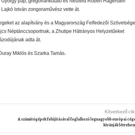
s György pap, gregoriánkutató és Neufeld Róbert Hägersten
 Lajkó István zongoraművész vette át.
rlegeket az alapítvány és a Magyarország Felfedezői Szövetség
cs Néptánccsoportnak, a Zhutipe Hátrányos Helyzetűeket
házodújának adta át.
: Duray Miklós és Szarka Tamás.
Következő ci
A számítógépek felújításával foglalkozó legnagyobb európai cég
kívánják létrehoz