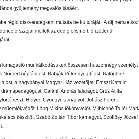
János gyűjtemény megvalósításáért.
éke régió díszvendégként mutatta be kultúráját. A díj nemzetköz
ence országai mellett az eddig elismert, önzetlenül
árai.
tén kimagasló munkálkodásukért összesen huszonnégy személyt
cs Norbert néptáncost, Babják Péter nyugdíjast, Baloghné
ajost, a nagybányai Magyar Ház vezetőjét, Ernszt Katalin
 drámapedagógust, Galánfi András fafaragót, Grúz Atilla
elytörténészt, Higyed Gyöngyi karnagyot, Juhász Ferenc
ly műemlékvédőt, Láng Miklós főkönyvelőt, Milbichné Tallér Mári
kalács készítőt, Szabó Zoltán Tibor karnagyot, Szöllősy József
t.