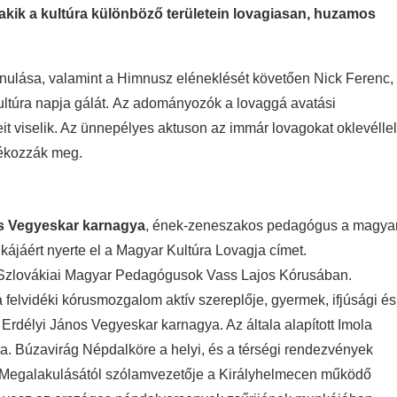
 akik a kultúra különböző területein lovagiasan, huzamos
nulása, valamint a Himnusz eléneklését követően Nick Ferenc,
ultúra napja gálát. Az adományozók a lovaggá avatási
t viselik. Az ünnepélyes aktuson az immár lovagokat oklevéllel
dékozzák meg.
s Vegyeskar karnagya
, ének-zeneszakos pedagógus a magya
kájáért nyerte el a Magyar Kultúra Lovagja címet.
a Szlovákiai Magyar Pedagógusok Vass Lajos Kórusában.
felvidéki kórusmozgalom aktív szereplője, gyermek, ifjúsági és
Erdélyi János Vegyeskar karnagya. Az általa alapított Imola
. Búzavirág Népdalköre a helyi, és a térségi rendezvények
e. Megalakulásától szólamvezetője a Királyhelmecen működő