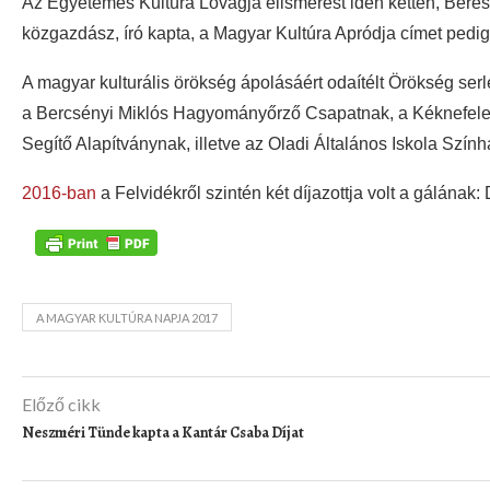
Az Egyetemes Kultúra Lovagja elismerést idén ketten, Bére
közgazdász, író kapta, a Magyar Kultúra Apródja címet pedig
A magyar kulturális örökség ápolásáért odaítélt Örökség se
a Bercsényi Miklós Hagyományőrző Csapatnak, a Kéknefelej
Segítő Alapítványnak, illetve az Oladi Általános Iskola Szín
2016-ban
a Felvidékről szintén két díjazottja volt a gálának
A MAGYAR KULTÚRA NAPJA 2017
Előző cikk
Neszméri Tünde kapta a Kantár Csaba Díjat