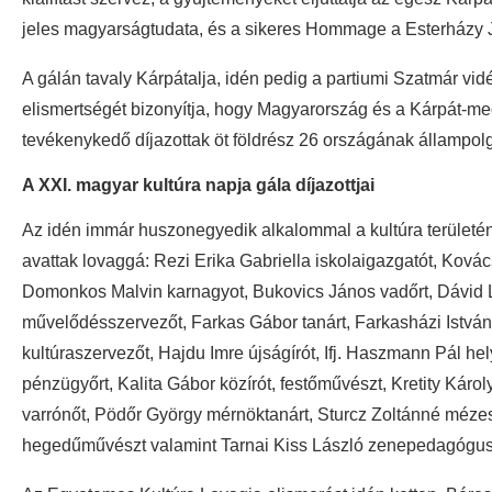
jeles magyarságtudata, és a sikeres Hommage a Esterházy 
A gálán tavaly Kárpátalja, idén pedig a partiumi Szatmár vid
elismertségét bizonyítja, hogy Magyarország és a Kárpát-med
tevékenykedő díjazottak öt földrész 26 országának állampolg
A XXI. magyar kultúra napja gála díjazottjai
Az idén immár huszonegyedik alkalommal a kultúra terüle
avattak lovaggá: Rezi Erika Gabriella iskolaigazgatót, Ková
Domonkos Malvin karnagyot, Bukovics János vadőrt, Dávid L
művelődésszervezőt, Farkas Gábor tanárt, Farkasházi István
kultúraszervezőt, Hajdu Imre újságírót, Ifj. Haszmann Pál h
pénzügyőrt, Kalita Gábor közírót, festőművészt, Kretity Káro
varrónőt, Pödőr György mérnöktanárt, Sturcz Zoltánné mézes
hegedűművészt valamint Tarnai Kiss László zenepedagógus