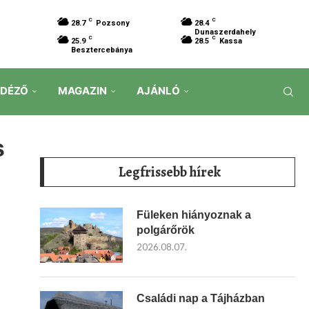
C
C
28.7
Pozsony
28.4
Dunaszerdahely
C
C
25.9
28.5
Kassa
Besztercebánya
IDÉZŐ
MAGAZIN
AJÁNLÓ
s
Legfrissebb hírek
Füleken hiányoznak a
polgárőrök
2026.08.07.
Családi nap a Tájházban