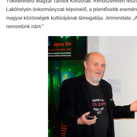
Tőketerebesi Magyar Tanítók Kórusnak. Rendszeresen részt
Lakóhelyén önkormányzati képviselő, a jelentősebb eseménye
magyar közösségek kultúrájának támogatója. Jelmondata: „Az
nemzetünk iránt.”