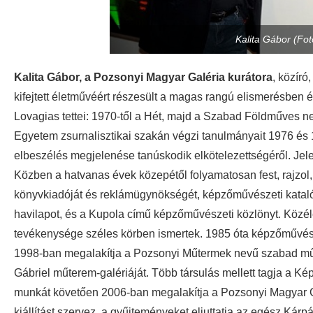
Kalita Gábor (Fot
Kalita Gábor, a Pozsonyi Magyar Galéria kurátora
, közíró
kifejtett életművéért részesült a magas rangú elismerésben 
Lovagias tettei: 1970-től a Hét, majd a Szabad Földműves n
Egyetem zsurnalisztikai szakán végzi tanulmányait 1976 és 19
elbeszélés megjelenése tanúskodik elkötelezettségéről. Jele
Közben a hatvanas évek közepétől folyamatosan fest, rajzol
könyvkiadóját és reklámügynökségét, képzőművészeti kataló
havilapot, és a Kupola című képzőművészeti közlönyt. Közéle
tevékenysége széles körben ismertek. 1985 óta képzőművés
1998-ban megalakítja a Pozsonyi Műtermek nevű szabad műv
Gábriel műterem-galériáját. Több társulás mellett tagja a 
munkát követően 2006-ban megalakítja a Pozsonyi Magyar G
kiállítást szervez, a gyűjteményeket eljuttatja az egész Kár