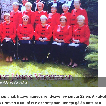
élyi János Vegyeskar
a napjának hagyományos rendezvénye január 22-én. A Falva
ta Honvéd Kulturális Központjában ünnepi gálán adta át a