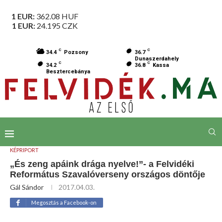
1 EUR:
362.08
HUF
1 EUR:
24.195
CZK
C
C
34.4
Pozsony
36.7
Dunaszerdahely
C
C
34.2
36.8
Kassa
Besztercebánya
KÉPRIPORT
„És zeng apáink drága nyelve!”- a Felvidéki
Református Szavalóverseny országos döntője
Gál Sándor
2017.04.03.
Megosztás a Facebook-on