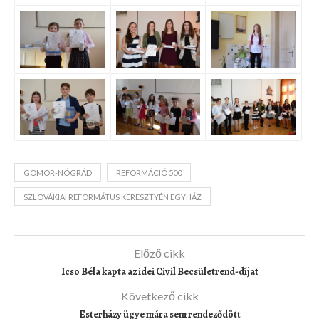
GÖMÖR-NÓGRÁD
REFORMÁCIÓ 500
SZLOVÁKIAI REFORMÁTUS KERESZTYÉN EGYHÁZ
Előző cikk
Icso Béla kapta az idei Civil Becsületrend-díjat
Következő cikk
Esterházy ügye mára sem rendeződött