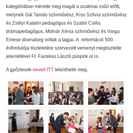
kategóriában mérette meg magát a szakmai zsűri előtt,
melynek Gál Tamás színművész, Kiss Szilvia színművész
és Zsélyi Katalin pedagógus és Szabó Csilla
drámapedagógus, Molnár Xénia színművész és Varga
Emese dramaturg voltak a tagjai. A reformáció 500.
évfordulója tiszteletére szervezett versenyt megtisztelte
jelenlétével Ft. Fazekas László püspök úr is.
A győztesek
neveit ITT
tekinthetik meg.