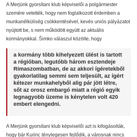
A Merjünk gyorsítani klub képviselői a polgármester
szemére vetették, hogy nem foglalkozott érdemben a
munkanélküliség csökkentésével, kevés uniós pályázatot
nyújtott be, s nem működött együtt az aktuális
kormányokkal. Šimko válaszul közölte, hogy
a kormány több kihelyezett ülést is tartott
a régióban, legutóbb három esztendeje
Rimaszombatban, de az akkori ígéretekből
gyakorlatilag semmi sem teljesült, az ígért
kétezer munkahelyből alig pár jött létre,
sőt az orosz embargó miatt a régió egyik
legnagyobb üzeme is kénytelen volt 420
embert elengedni.
A Merjünk gyorsítani klub képviselői azt is kifogásolták,
hogy bár Kurinc ténylegesen fejlődik, a városnak nincs