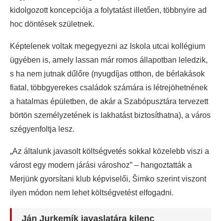
kidolgozott koncepciója a folytatást illetően, többnyire ad
hoc döntések születnek.
Képtelenek voltak megegyezni az Iskola utcai kollégium
ügyében is, amely lassan már romos állapotban leledzik,
s ha nem jutnak dűlőre (nyugdíjas otthon, de bérlakások
fiatal, többgyerekes családok számára is létrejöhetnének
a hatalmas épületben, de akár a Szabópusztára tervezett
börtön személyzetének is lakhatást biztosíthatna), a város
szégyenfoltja lesz.
„Az általunk javasolt költségvetés sokkal közelebb viszi a
várost egy modern járási városhoz” – hangoztatták a
Merjünk gyorsítani klub képviselői, Šimko szerint viszont
ilyen módon nem lehet költségvetést elfogadni.
Ján Jurkemík javaslatára kilenc