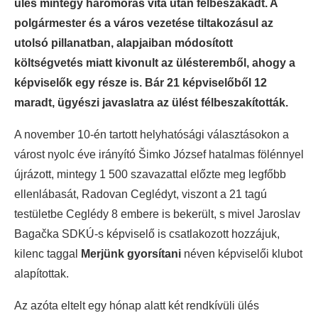
ülés mintegy háromórás vita után félbeszakadt. A
polgármester és a város vezetése tiltakozásul az
utolsó pillanatban, alapjaiban módosított
költségvetés miatt kivonult az ülésteremből, ahogy a
képviselők egy része is. Bár 21 képviselőből 12
maradt, ügyészi javaslatra az ülést félbeszakították.
A november 10-én tartott helyhatósági választásokon a
várost nyolc éve irányító Šimko József hatalmas fölénnyel
újrázott, mintegy 1 500 szavazattal előzte meg legfőbb
ellenlábasát, Radovan Ceglédyt, viszont a 21 tagú
testületbe Ceglédy 8 embere is bekerült, s mivel Jaroslav
Bagačka SDKÚ-s képviselő is csatlakozott hozzájuk,
kilenc taggal
Merjünk gyorsítani
néven képviselői klubot
alapítottak.
Az azóta eltelt egy hónap alatt két rendkívüli ülés