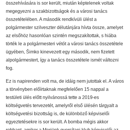
összehívására is sor került, miután képtelenek voltak
megegyezni a szakbizottságok és a városi tanács
összetételében. A második rendkívüli ülést a
polgármester szilveszter délutánjára hívta össze, amelyet
az elsőhöz hasonlóan szintén megszakítottak, s hiába
törték le a polgármesteri vétót a városi tanács összetétele
ügyében, Šimko kinevezett egy második, nem fizetett
alpolgármestert, így a tanács összetétele ismét változni
fog.
Ez is napirenden volt ma, de idáig nem jutottak el. A város
a törvényben előírtaknak megfelelően 15 nappal a
testületi ülés előtt nyilvánossá tette a 2019-es
költségvetés tervezetét, amelyről első ülésén tárgyalt a
költségvetési bizottság is, de különböző képviselői
egyeztetésekre is sor került. A bomba mégis akkor
robbant, amikor a Merjünk gyorsítani klub képviselői az