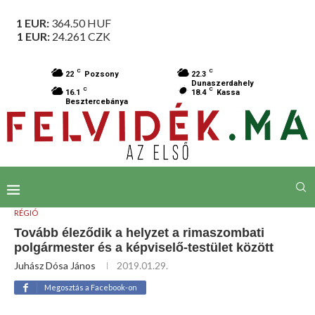
1 EUR:
364.50
HUF
1 EUR:
24.261
CZK
C
C
22
Pozsony
22.3
Dunaszerdahely
C
C
16.1
18.4
Kassa
Besztercebánya
RÉGIÓ
Tovább éleződik a helyzet a rimaszombati
polgármester és a képviselő-testület között
Juhász Dósa János
2019.01.29.
Megosztás a Facebook-on