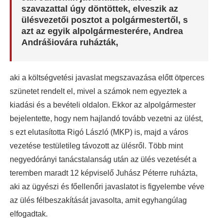
szavazattal úgy döntöttek, elveszik az
ülésvezetői posztot a polgármestertől, s
azt az egyik alpolgármesterére, Andrea
Andrášiovára ruházták,
aki a költségvetési javaslat megszavazása előtt ötperces
szünetet rendelt el, mivel a számok nem egyeztek a
kiadási és a bevételi oldalon. Ekkor az alpolgármester
bejelentette, hogy nem hajlandó tovább vezetni az ülést,
s ezt elutasította Rigó László (MKP) is, majd a város
vezetése testületileg távozott az ülésről. Több mint
negyedórányi tanácstalanság után az ülés vezetését a
teremben maradt 12 képviselő Juhász Péterre ruházta,
aki az ügyészi és főellenőri javaslatot is figyelembe véve
az ülés félbeszakítását javasolta, amit egyhangúlag
elfogadtak.