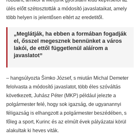
ülés előtt szétosztották a módosító javaslataikat, amely
több helyen is jelentősen eltért az eredetitől.
„Meglátják, ha ebben a formában fogadják
el, ősszel megesznek bennünket a város
lakói, de ettől függetlenül aláírom a
javaslatot”
– hangsúlyozta Šimko József, s miután Michal Demeter
felolvasta a módosító javaslatot, több éles szóváltás
következett, Juhász Péter (MKP) például jelezte a
polgármester felé, hogy sok igazság, de ugyanannyi
féligazság is elhangzott a polgármester beszédében, s
főleg a sport, Kurinc és az elmúlt évek pályázatai körül
alakultak ki heves viták.