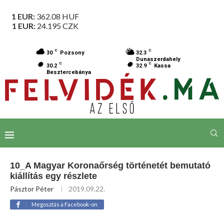
1 EUR:
362.08
HUF
1 EUR:
24.195
CZK
C
C
30
Pozsony
32.3
Dunaszerdahely
C
C
30.2
32.9
Kassa
Besztercebánya
10_A Magyar Koronaőrség történetét bemutató
kiállítás egy részlete
Pásztor Péter
2019.09.22.
Megosztás a Facebook-on