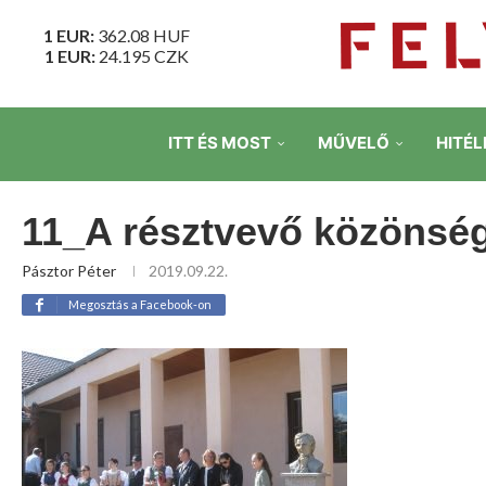
1 EUR:
362.08
HUF
1 EUR:
24.195
CZK
ITT ÉS MOST
MŰVELŐ
HITÉL
11_A résztvevő közönség
Pásztor Péter
2019.09.22.
Megosztás a Facebook-on