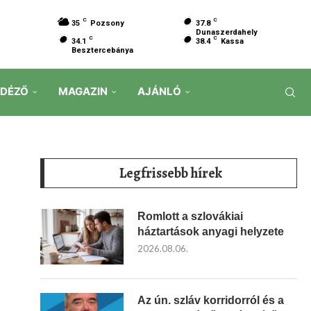
C
C
35
Pozsony
37.8
Dunaszerdahely
C
C
34.1
38.4
Kassa
Besztercebánya
IDÉZŐ
MAGAZIN
AJÁNLÓ
Legfrissebb hírek
Romlott a szlovákiai
háztartások anyagi helyzete
2026.08.06.
Az ún. szláv korridorról és a