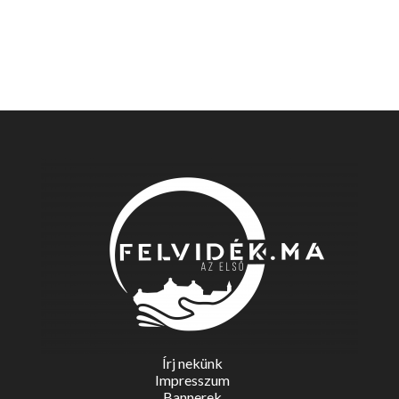
Írj nekünk
Impresszum
Bannerek