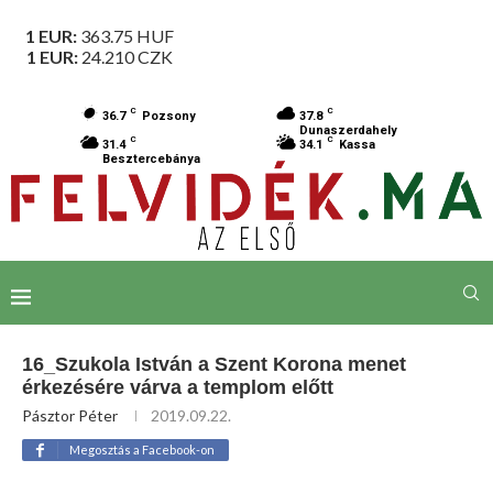
1 EUR:
363.75
HUF
1 EUR:
24.210
CZK
C
C
36.7
Pozsony
37.8
Dunaszerdahely
C
C
31.4
34.1
Kassa
Besztercebánya
16_Szukola István a Szent Korona menet
érkezésére várva a templom előtt
Pásztor Péter
2019.09.22.
Megosztás a Facebook-on