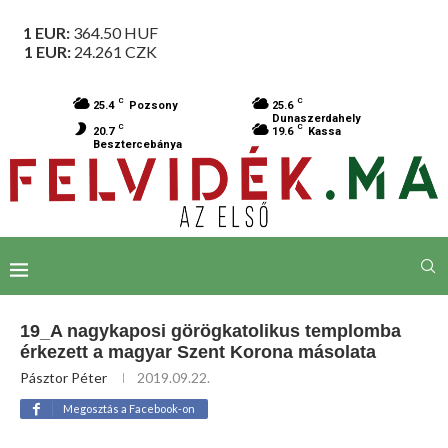
1 EUR:
364.50
HUF
1 EUR:
24.261
CZK
C
C
25.4
Pozsony
25.6
Dunaszerdahely
C
C
20.7
19.6
Kassa
Besztercebánya
19_A nagykaposi görögkatolikus templomba
érkezett a magyar Szent Korona másolata
Pásztor Péter
2019.09.22.
Megosztás a Facebook-on