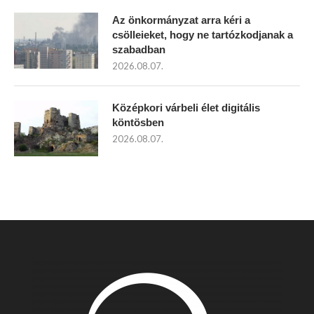
Az önkormányzat arra kéri a
csölleieket, hogy ne tartózkodjanak a
szabadban
2026.08.07.
Középkori várbeli élet digitális
köntösben
2026.08.07.