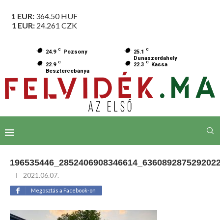
1 EUR:
364.50
HUF
1 EUR:
24.261
CZK
C
C
24.9
Pozsony
25.1
Dunaszerdahely
C
C
22.9
22.3
Kassa
Besztercebánya
196535446_2852406908346614_636089287529202
2021.06.07.
Megosztás a Facebook-on