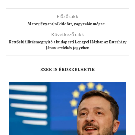
Előző cikk
Matovič nyaralni küldött, vagy talán mégse…
Következő cikk
Kettős kiállításmegnyitó a budapesti Lengyel Házban az Esterházy
János-emlékév jegyében
EZEK IS ÉRDEKELHETIK