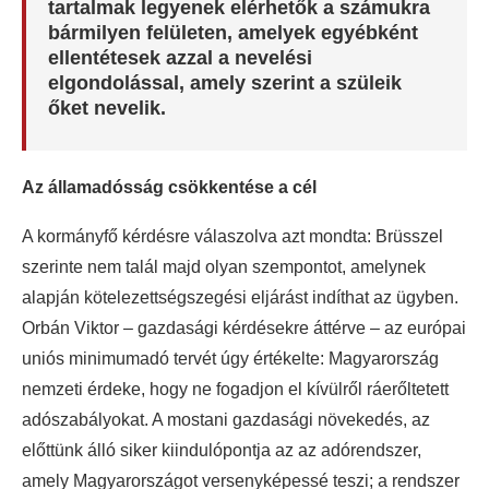
tartalmak legyenek elérhetők a számukra
bármilyen felületen, amelyek egyébként
ellentétesek azzal a nevelési
elgondolással, amely szerint a szüleik
őket nevelik.
Az államadósság csökkentése a cél
A kormányfő kérdésre válaszolva azt mondta: Brüsszel
szerinte nem talál majd olyan szempontot, amelynek
alapján kötelezettségszegési eljárást indíthat az ügyben.
Orbán Viktor – gazdasági kérdésekre áttérve – az európai
uniós minimumadó tervét úgy értékelte: Magyarország
nemzeti érdeke, hogy ne fogadjon el kívülről ráerőltetett
adószabályokat. A mostani gazdasági növekedés, az
előttünk álló siker kiindulópontja az az adórendszer,
amely Magyarországot versenyképessé teszi; a rendszer