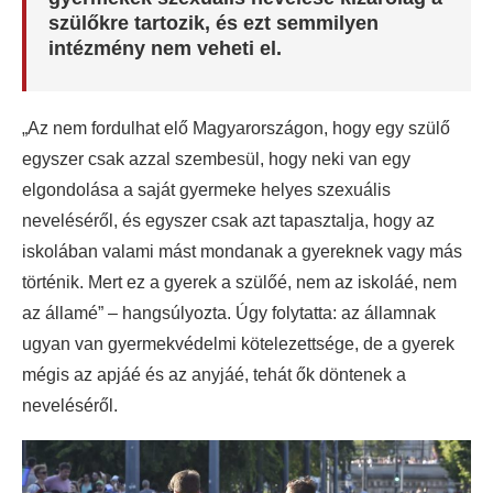
szülőkre tartozik, és ezt semmilyen
intézmény nem veheti el.
„Az nem fordulhat elő Magyarországon, hogy egy szülő
egyszer csak azzal szembesül, hogy neki van egy
elgondolása a saját gyermeke helyes szexuális
neveléséről, és egyszer csak azt tapasztalja, hogy az
iskolában valami mást mondanak a gyereknek vagy más
történik. Mert ez a gyerek a szülőé, nem az iskoláé, nem
az államé” – hangsúlyozta. Úgy folytatta: az államnak
ugyan van gyermekvédelmi kötelezettsége, de a gyerek
mégis az apjáé és az anyjáé, tehát ők döntenek a
neveléséről.