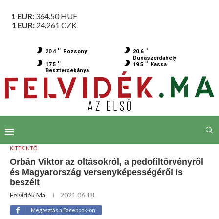
1 EUR:
364.50
HUF
1 EUR:
24.261
CZK
C
C
20.4
Pozsony
20.6
Dunaszerdahely
C
C
17.5
19.5
Kassa
Besztercebánya
KITEKINTŐ
Orbán Viktor az oltásokról, a pedofiltörvényről
és Magyarország versenyképességéről is
beszélt
Felvidék.ma
2021.06.18.
Megosztás a Facebook-on