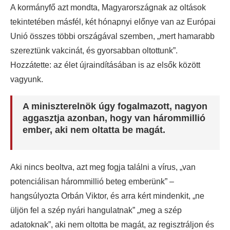
A kormányfő azt mondta, Magyarországnak az oltások
tekintetében másfél, két hónapnyi előnye van az Európai
Unió összes többi országával szemben, „mert hamarabb
szereztünk vakcinát, és gyorsabban oltottunk”.
Hozzátette: az élet újraindításában is az elsők között
vagyunk.
A miniszterelnök úgy fogalmazott, nagyon
aggasztja azonban, hogy van hárommillió
ember, aki nem oltatta be magát.
Aki nincs beoltva, azt meg fogja találni a vírus, „van
potenciálisan hárommillió beteg emberünk” –
hangsúlyozta Orbán Viktor, és arra kért mindenkit, „ne
üljön fel a szép nyári hangulatnak” „meg a szép
adatoknak”, aki nem oltotta be magát, az regisztráljon és