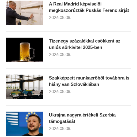
A Real Madrid képviselői
megkoszorúzták Puskás Ferenc sírját
2026.08.08.
Tizenegy százalékkal csökkent az
uniós sörkivitel 2025-ben
2026.08.08.
Szakképzett munkaerőből továbbra is
hiány van Szlovákiában
2026.08.08.
Ukrajna nagyra értékeli Szerbia
támogatását
2026.08.08.