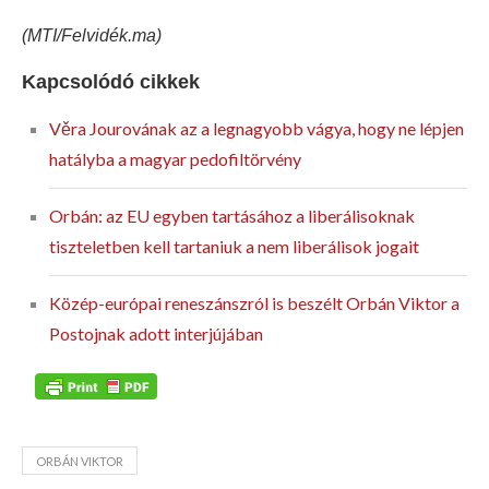
(MTI/Felvidék.ma)
Kapcsolódó cikkek
Věra Jourovának az a legnagyobb vágya, hogy ne lépjen
hatályba a magyar pedofiltörvény
Orbán: az EU egyben tartásához a liberálisoknak
tiszteletben kell tartaniuk a nem liberálisok jogait
Közép-európai reneszánszról is beszélt Orbán Viktor a
Postojnak adott interjújában
ORBÁN VIKTOR