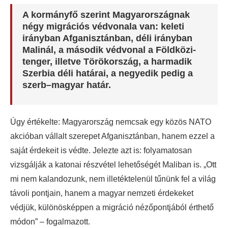
A kormányfő szerint Magyarországnak
négy migrációs védvonala van: keleti
irányban Afganisztánban, déli irányban
Malinál, a második védvonal a Földközi-
tenger, illetve Törökország, a harmadik
Szerbia déli határai, a negyedik pedig a
szerb–magyar határ.
Úgy értékelte: Magyarország nemcsak egy közös NATO
akcióban vállalt szerepet Afganisztánban, hanem ezzel a
saját érdekeit is védte. Jelezte azt is: folyamatosan
vizsgálják a katonai részvétel lehetőségét Maliban is. „Ott
mi nem kalandozunk, nem illetéktelenül tűnünk fel a világ
távoli pontjain, hanem a magyar nemzeti érdekeket
védjük, különösképpen a migráció nézőpontjából érthető
módon” – fogalmazott.