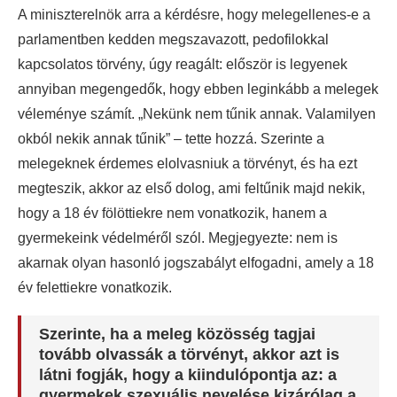
A miniszterelnök arra a kérdésre, hogy melegellenes-e a
parlamentben kedden megszavazott, pedofilokkal
kapcsolatos törvény, úgy reagált: először is legyenek
annyiban megengedők, hogy ebben leginkább a melegek
véleménye számít. „Nekünk nem tűnik annak. Valamilyen
okból nekik annak tűnik” – tette hozzá. Szerinte a
melegeknek érdemes elolvasniuk a törvényt, és ha ezt
megteszik, akkor az első dolog, ami feltűnik majd nekik,
hogy a 18 év fölöttiekre nem vonatkozik, hanem a
gyermekeink védelméről szól. Megjegyezte: nem is
akarnak olyan hasonló jogszabályt elfogadni, amely a 18
év felettiekre vonatkozik.
Szerinte, ha a meleg közösség tagjai
tovább olvassák a törvényt, akkor azt is
látni fogják, hogy a kiindulópontja az: a
gyermekek szexuális nevelése kizárólag a