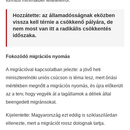
forintos minimálbér feltételeiről.
Hozzátette: az államadósságnak eközben
vissza kell térnie a csökkenő pályára, de
nem most van itt a radikális csökkentés
időszaka.
Fokozódó migrációs nyomás
A migrációval kapcsolatban jelezte: a jövő heti
miniszterelnöki uniós csúcson is téma lesz, mert óriási
mértékben megnőtt a migrációs nyomás, és újra előkerült
az a terv, hogy vegyék át a tagállamok a déliek által
beengedett migránsokat.
Kijelentette: Magyarország ezt eddig is sziklaszilárdan
ellenezte, mert a migrációt rossz dolognak tartja.