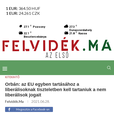
1 EUR:
364.50
HUF
1 EUR:
24.261
CZK
C
C
27.1
Pozsony
27.3
Dunaszerdahely
C
C
22.1
21.8
Kassa
Besztercebánya
KITEKINTŐ
Orbán: az EU egyben tartásához a
liberálisoknak tiszteletben kell tartaniuk a nem
liberálisok jogait
Felvidék.ma
2021.06.28.
Megosztás a Facebook-on