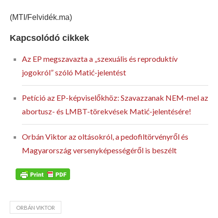
(MTI/Felvidék.ma)
Kapcsolódó cikkek
Az EP megszavazta a „szexuális és reproduktív
jogokról” szóló Matić-jelentést
Petíció az EP-képviselőkhöz: Szavazzanak NEM-mel az
abortusz- és LMBT-törekvések Matić-jelentésére!
Orbán Viktor az oltásokról, a pedofiltörvényről és
Magyarország versenyképességéről is beszélt
ORBÁN VIKTOR