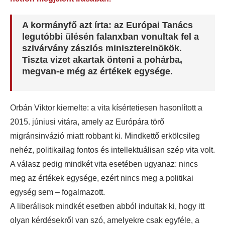
A kormányfő azt írta: az Európai Tanács
legutóbbi ülésén falanxban vonultak fel a
szivárvány zászlós miniszterelnökök.
Tiszta vizet akartak önteni a pohárba,
megvan-e még az értékek egysége.
Orbán Viktor kiemelte: a vita kísértetiesen hasonlított a
2015. júniusi vitára, amely az Európára törő
migránsinvázió miatt robbant ki. Mindkettő erkölcsileg
nehéz, politikailag fontos és intellektuálisan szép vita volt.
A válasz pedig mindkét vita esetében ugyanaz: nincs
meg az értékek egysége, ezért nincs meg a politikai
egység sem – fogalmazott.
A liberálisok mindkét esetben abból indultak ki, hogy itt
olyan kérdésekről van szó, amelyekre csak egyféle, a