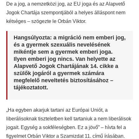
De a jog, a nemzetközi jog, az EU joga és az Alapvető
Jogok Chartája szempontjából a helyes álláspont nem
kétséges – szögezte le Orbán Viktor.
Hangsúlyozta: a migráció nem emberi jog,
és a gyermek szexuális nevelésének
mikéntje sem a gyermek emberi joga.
Ilyen emberi jog nincs. Van helyette az
Alapvető Jogok Chartájának 14. cikke a
szülők jogáról a gyermek számára
megfelelő neveltetés biztosításához –
tájékoztatott.
„Ha egyben akarjuk tartani az Európai Uniót, a
liberálisoknak tiszteletben kell tartaniuk a nem liberálisok
jogait. Egység a sokféleségben. Ez a jövő” – hívta fel a
figyelmet Orbán Viktor a Szamizdat 11. című írásában.