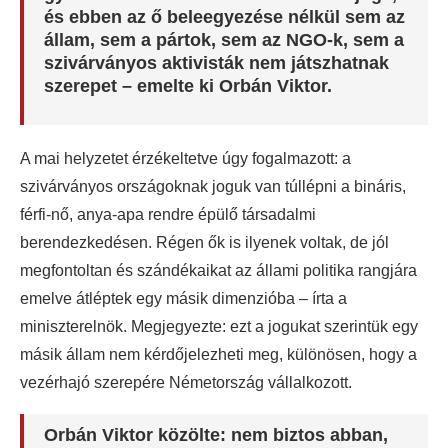
és ebben az ő beleegyezése nélkül sem az
állam, sem a pártok, sem az NGO-k, sem a
szivárványos aktivisták nem játszhatnak
szerepet – emelte ki Orbán Viktor.
A mai helyzetet érzékeltetve úgy fogalmazott: a
szivárványos országoknak joguk van túllépni a bináris,
férfi-nő, anya-apa rendre épülő társadalmi
berendezkedésen. Régen ők is ilyenek voltak, de jól
megfontoltan és szándékaikat az állami politika rangjára
emelve átléptek egy másik dimenzióba – írta a
miniszterelnök. Megjegyezte: ezt a jogukat szerintük egy
másik állam nem kérdőjelezheti meg, különösen, hogy a
vezérhajó szerepére Németország vállalkozott.
Orbán Viktor közölte: nem biztos abban,