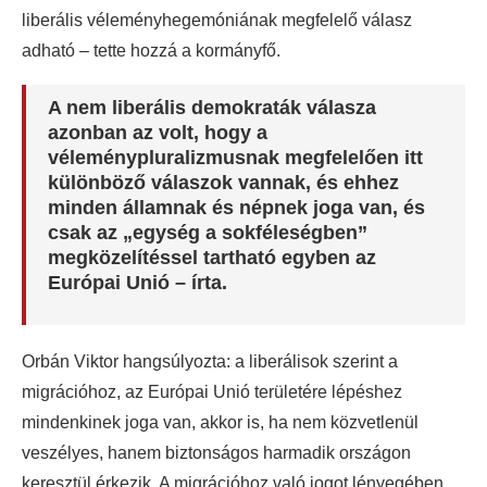
liberális véleményhegemóniának megfelelő válasz
adható – tette hozzá a kormányfő.
A nem liberális demokraták válasza
azonban az volt, hogy a
véleménypluralizmusnak megfelelően itt
különböző válaszok vannak, és ehhez
minden államnak és népnek joga van, és
csak az „egység a sokféleségben”
megközelítéssel tartható egyben az
Európai Unió – írta.
Orbán Viktor hangsúlyozta: a liberálisok szerint a
migrációhoz, az Európai Unió területére lépéshez
mindenkinek joga van, akkor is, ha nem közvetlenül
veszélyes, hanem biztonságos harmadik országon
keresztül érkezik. A migrációhoz való jogot lényegében