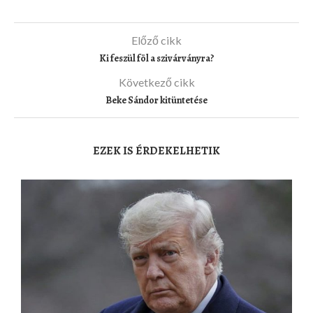
Előző cikk
Ki feszül föl a szivárványra?
Következő cikk
Beke Sándor kitüntetése
EZEK IS ÉRDEKELHETIK