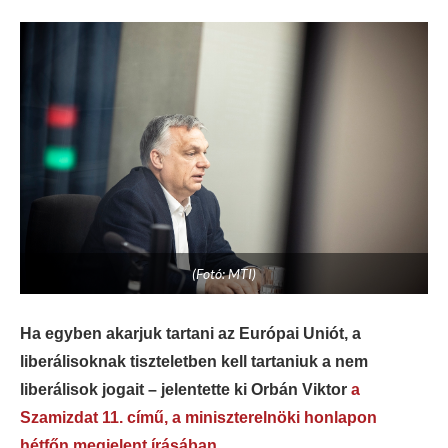
(Fotó: MTI)
Ha egyben akarjuk tartani az Európai Uniót, a
liberálisoknak tiszteletben kell tartaniuk a nem
liberálisok jogait – jelentette ki Orbán Viktor
a
Szamizdat 11. című, a miniszterelnöki honlapon
hétfőn megjelent írásában.