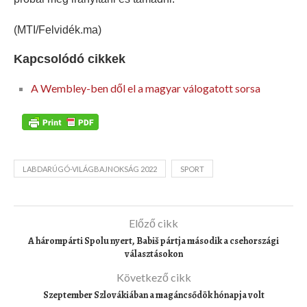
(MTI/Felvidék.ma)
Kapcsolódó cikkek
A Wembley-ben dől el a magyar válogatott sorsa
LABDARÚGÓ-VILÁGBAJNOKSÁG 2022
SPORT
Előző cikk
A hárompárti Spolu nyert, Babiš pártja második a csehországi
választásokon
Következő cikk
Szeptember Szlovákiában a magáncsődök hónapja volt