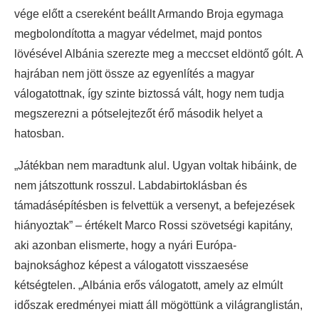
vége előtt a csereként beállt Armando Broja egymaga
megbolondította a magyar védelmet, majd pontos
lövésével Albánia szerezte meg a meccset eldöntő gólt. A
hajrában nem jött össze az egyenlítés a magyar
válogatottnak, így szinte biztossá vált, hogy nem tudja
megszerezni a pótselejtezőt érő második helyet a
hatosban.
„Játékban nem maradtunk alul. Ugyan voltak hibáink, de
nem játszottunk rosszul. Labdabirtoklásban és
támadásépítésben is felvettük a versenyt, a befejezések
hiányoztak” – értékelt Marco Rossi szövetségi kapitány,
aki azonban elismerte, hogy a nyári Európa-
bajnoksághoz képest a válogatott visszaesése
kétségtelen. „Albánia erős válogatott, amely az elmúlt
időszak eredményei miatt áll mögöttünk a világranglistán,