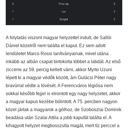
A folytatás viszont magyar helyzettel indult, de Sallói
Dániel közelről nem találta el kaput. Ez sem adott
lendületet Marco Rossi tanítványainak, mivel utána
inkább az albán csapat birtokolta többet a labdát. Az első
ziccerre az 59. percig kellett várni, akkor Myrto Uzuni
lépett ki a magyar védők között, ám Gulácsi Péter nagy
bravúrral védte a lövését. A Ferencváros légiósa nem
sokkal később fejjel is elrontott egy nagy helyzetet, akkor
a magyar kapus kezébe bólintott. A 75. percben nagyon
közel jártak a magyarok a gólhoz, de Szoboszlai Dominik
beadása után Szalai Attila a jobb kapufát találta el. A
kihagyott helyzet megbosszulta magát, mert tíz perccel a