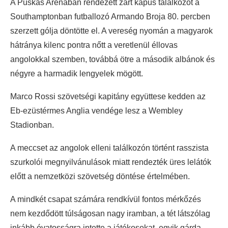
A Puskás Arénában rendezett zárt kapus találkozót a
Southamptonban futballozó Armando Broja 80. percben
szerzett gólja döntötte el. A vereség nyomán a magyarok
hátránya kilenc pontra nőtt a veretlenül éllovas
angolokkal szemben, továbbá ötre a második albánok és
négyre a harmadik lengyelek mögött.
Marco Rossi szövetségi kapitány együttese kedden az
Eb-ezüstérmes Anglia vendége lesz a Wembley
Stadionban.
A meccset az angolok elleni találkozón történt rasszista
szurkolói megnyilvánulások miatt rendezték üres lelátók
előtt a nemzetközi szövetség döntése értelmében.
A mindkét csapat számára rendkívül fontos mérkőzés
nem kezdődött túlságosan nagy iramban, a tét látszólag
inkább óvatosságra intette a játékosokat, egyik gárda