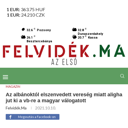
1 EUR:
363.75
HUF
1 EUR:
24.210
CZK
C
C
32.6
Pozsony
32.8
Dunaszerdahely
C
C
26.1
20.7
Kassa
Besztercebánya
MAGAZIN
Az albánoktól elszenvedett vereség miatt aligha
jut ki a vb-re a magyar válogatott
Felvidék.ma
2021.10.10.
Megosztás a Facebook-on