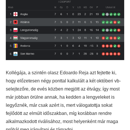
Kollégája, a szintén olasz Edoardo Reja azt fejtette ki,
hogy előzetesen négy ponttal kalkulált a két októberi vb-
selejtezőre, de evés közben megjött az étvágy, így most
már jobban örülne annak, ha kedden a lengyeleket is
legyőznék, már csak azért is, mert válogatottja sokat
fejlődött az elmúlt időszakban, míg korábban rendre
alkalmazkodott riválisához, most helyenként már maga
próbál meg irányítani és támadni.