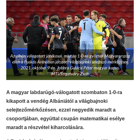
Az albán válogatott játékosai, miután 1-0-ra gyõztek Magyarország
ellen a Puskás Arénában játszott világbajnoki selejtezõ mérkõzésen
2021. október 9-én. Jobbra Gulácsi Péter magyar kapus.
MTI/Szigetváry Zsolt
A magyar labdarúgó-válogatott szombaton 1-0-ra
kikapott a vendég Albániától a világbajnoki
selejtezőmérkőzésen, ezzel negyedik maradt a
csoportjában, egyúttal csupán matematikai esélye
maradt a részvétel kiharcolására.