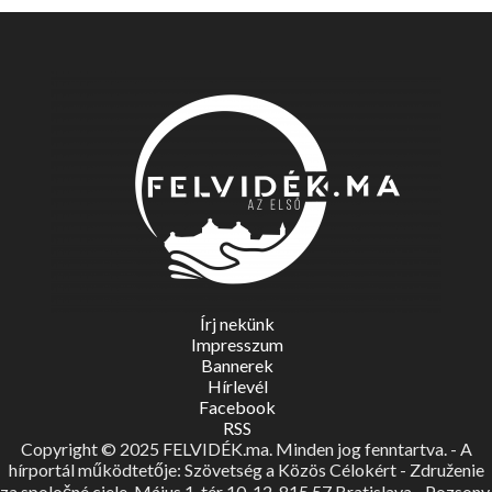
Írj nekünk
Impresszum
Bannerek
Hírlevél
Facebook
RSS
Copyright © 2025 FELVIDÉK.ma. Minden jog fenntartva. - A
hírportál működtetője: Szövetség a Közös Célokért - Združenie
za spoločné ciele, Május 1. tér 10-12, 815 57 Bratislava - Pozsony.