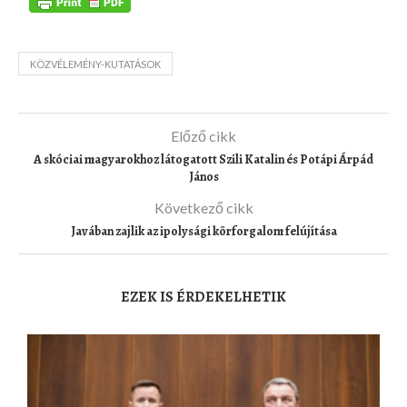
KÖZVÉLEMÉNY-KUTATÁSOK
Előző cikk
A skóciai magyarokhoz látogatott Szili Katalin és Potápi Árpád
János
Következő cikk
Javában zajlik az ipolysági körforgalom felújítása
EZEK IS ÉRDEKELHETIK