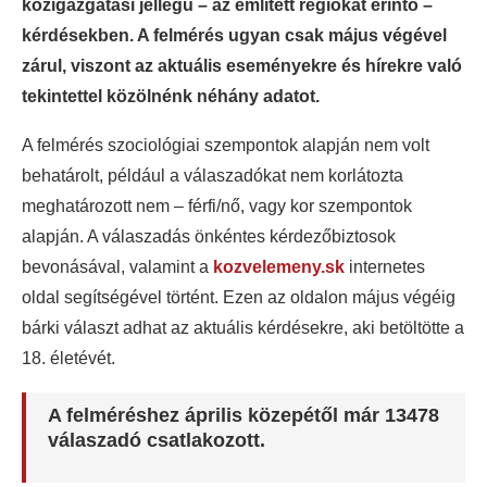
közigazgatási jellegű – az említett régiókat érintő –
kérdésekben. A felmérés ugyan csak május végével
zárul, viszont az aktuális eseményekre és hírekre való
tekintettel közölnénk néhány adatot.
A felmérés szociológiai szempontok alapján nem volt
behatárolt, például a válaszadókat nem korlátozta
meghatározott nem – férfi/nő, vagy kor szempontok
alapján. A válaszadás önkéntes kérdezőbiztosok
bevonásával, valamint a
kozvelemeny.sk
internetes
oldal segítségével történt. Ezen az oldalon május végéig
bárki választ adhat az aktuális kérdésekre, aki betöltötte a
18. életévét.
A felméréshez április közepétől már 13478
válaszadó csatlakozott.