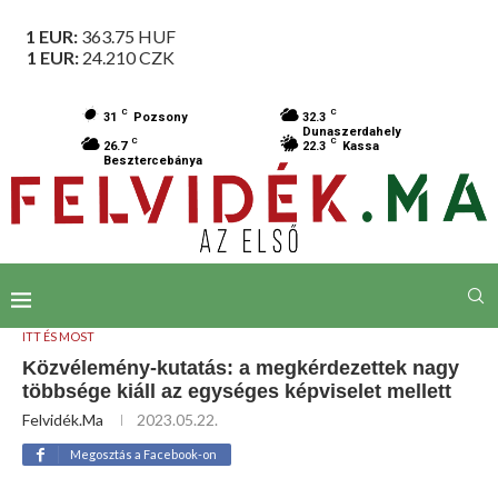
1 EUR:
363.75
HUF
1 EUR:
24.210
CZK
C
C
31
Pozsony
32.3
Dunaszerdahely
C
C
26.7
22.3
Kassa
Besztercebánya
ITT ÉS MOST
Közvélemény-kutatás: a megkérdezettek nagy
többsége kiáll az egységes képviselet mellett
Felvidék.ma
2023.05.22.
Megosztás a Facebook-on