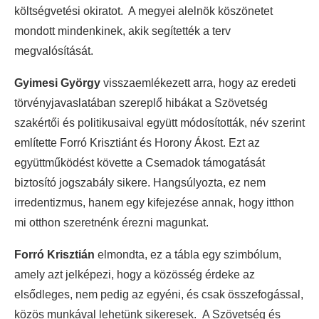
költségvetési okiratot. A megyei alelnök köszönetet
mondott mindenkinek, akik segítették a terv
megvalósítását.
Gyimesi György
visszaemlékezett arra, hogy az eredeti
törvényjavaslatában szereplő hibákat a Szövetség
szakértői és politikusaival együtt módosították, név szerint
említette Forró Krisztiánt és Horony Ákost. Ezt az
együttműködést követte a Csemadok támogatását
biztosító jogszabály sikere. Hangsúlyozta, ez nem
irredentizmus, hanem egy kifejezése annak, hogy itthon
mi otthon szeretnénk érezni magunkat.
Forró Krisztián
elmondta, ez a tábla egy szimbólum,
amely azt jelképezi, hogy a közösség érdeke az
elsődleges, nem pedig az egyéni, és csak összefogással,
közös munkával lehetünk sikeresek. A Szövetség és