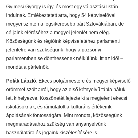
Gyimesi György is így, és most egy választási listán
indulnak. Emlékeztetett arra, hogy 54 képviselővel
megyei szinten a legsikeresebb párt Szlovákiában, de
céljaink eléréséhez a megyei jelenlét nem elég.
Közösségünk és régióink képviseletéhez parlamenti
jelenlétre van szükségünk, hogy a pozsonyi
parlamentben se dönthessenek nélkülünk! Itt az idő! –
mondta a pártelnök.
Polák László
, Ekecs polgármestere és megyei képviselő
örömmel szólt arról, hogy az első kétnyelvű tábla náluk
lett kihelyezve. Köszönetét fejezte ki a megjelent ekecsi
iskolásoknak, és rámutatott a kulturális értékeink
ápolásának fontosságára. Mint mondta, közösségünk
megmaradásához szükség van anyanyelvünk
használatára és jogaink kiszélesítésére is.