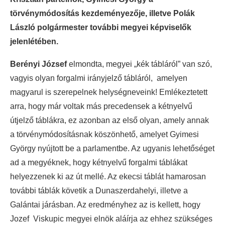
törvénymódosítás kezdeményezője, illetve Polák
László polgármester további megyei képviselők
jelenlétében.
Berényi József
elmondta, megyei „kék tábláról” van szó,
vagyis olyan forgalmi irányjelző tábláról, amelyen
magyarul is szerepelnek helységneveink! Emlékeztetett
arra, hogy már voltak más precedensek a kétnyelvű
útjelző táblákra, ez azonban az első olyan, amely annak
a törvénymódosításnak köszönhető, amelyet Gyimesi
György nyújtott be a parlamentbe. Az ugyanis lehetőséget
ad a megyéknek, hogy kétnyelvű forgalmi táblákat
helyezzenek ki az út mellé. Az ekecsi táblát hamarosan
további táblák követik a Dunaszerdahelyi, illetve a
Galántai járásban. Az eredményhez az is kellett, hogy
Jozef Viskupic megyei elnök aláírja az ehhez szükséges