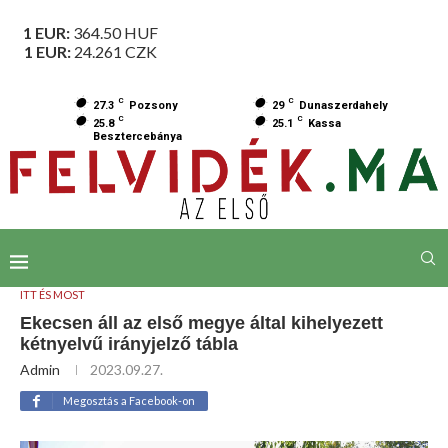
1 EUR:
364.50
HUF
1 EUR:
24.261
CZK
C
C
27.3
Pozsony
29
Dunaszerdahely
C
C
25.8
25.1
Kassa
Besztercebánya
ITT ÉS MOST
Ekecsen áll az első megye által kihelyezett
kétnyelvű irányjelző tábla
Admin
2023.09.27.
Megosztás a Facebook-on