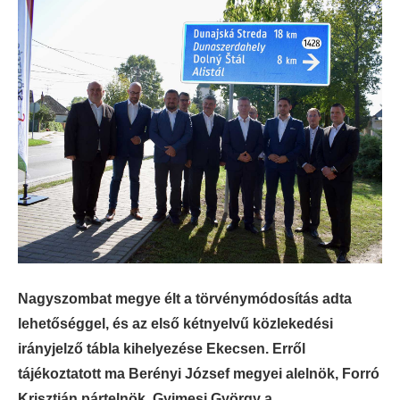
Nagyszombat megye élt a törvénymódosítás adta
lehetőséggel, és az első kétnyelvű közlekedési
irányjelző tábla kihelyezése Ekecsen. Erről
tájékoztatott ma Berényi József megyei alelnök, Forró
Krisztián pártelnök, Gyimesi György a