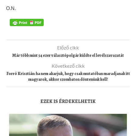
O.N.
Előző cikk
Már több mint 54 ezer választópolgár küldte el levélszavazatát
Következő cikk
Forró Krisztián: ha nem akarjuk, hogy csak mutatóban maradjanak itt
magyarok, akkor szombaton döntenünk kell!
EZEK IS ÉRDEKELHETIK