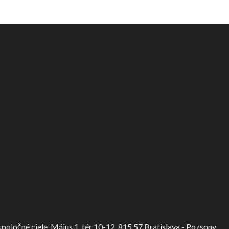
ločné ciele, Május 1. tér 10-12, 815 57 Bratislava - Pozsony.