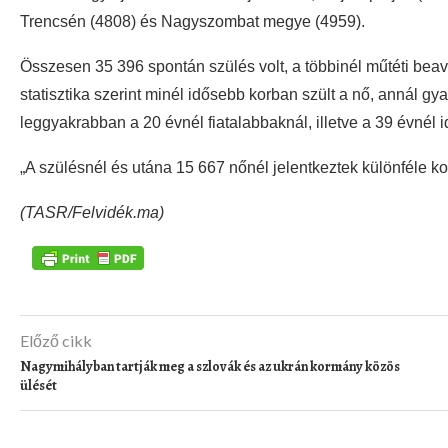
Trencsén (4808) és Nagyszombat megye (4959).
Összesen 35 396 spontán szülés volt, a többinél műtéti beav
statisztika szerint minél idősebb korban szült a nő, annál g
leggyakrabban a 20 évnél fiatalabbaknál, illetve a 39 évnél 
„A szülésnél és utána 15 667 nőnél jelentkeztek különféle k
(TASR/Felvidék.ma)
Előző cikk
Nagymihályban tartják meg a szlovák és az ukrán kormány közös
ülését