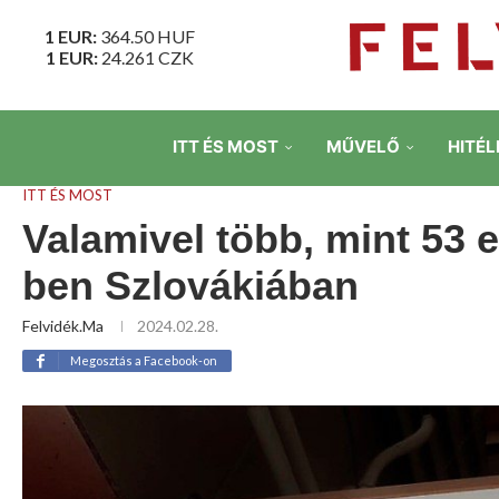
1 EUR:
364.50
HUF
1 EUR:
24.261
CZK
ITT ÉS MOST
MŰVELŐ
HITÉL
ITT ÉS MOST
Valamivel több, mint 53 e
ben Szlovákiában
Felvidék.ma
2024.02.28.
Megosztás a Facebook-on