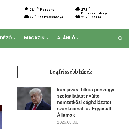
C
C
26.1
Pozsony
27.3
Dunaszerdahely
C
C
22
Besztercebánya
21.2
Kassa
IDÉZŐ
MAGAZIN
AJÁNLÓ
Legfrissebb hírek
Irán javára titkos pénzügyi
szolgáltatást nyújtó
nemzetközi céghálózatot
szankcionált az Egyesült
Államok
2026.08.08.