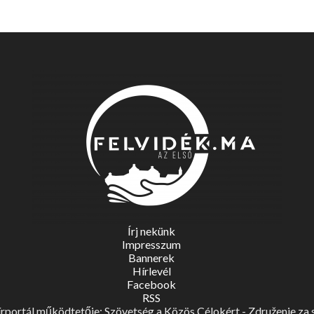
Írj nekünk
Impresszum
Bannerek
Hírlevél
Facebook
RSS
portál működtetője: Szövetség a Közös Célokért - Združenie za spo