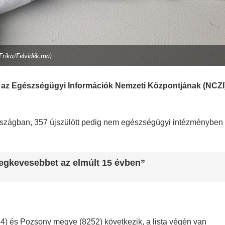
 Erika/Felvidék.ma)
ki az Egészségügyi Információk Nemzeti Központjának (NCZI
országban, 357 újszülött pedig nem egészségügyi intézményben
 legkevesebbet az elmúlt 15 évben”
84) és Pozsony megye (8252) következik, a lista végén van