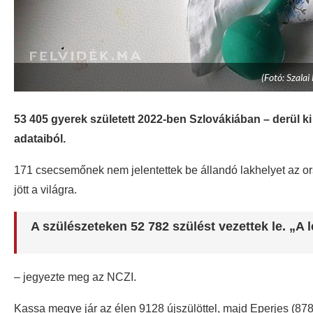
(Fotó: Szalai
53 405 gyerek született 2022-ben Szlovákiában – derül 
adataiból.
171 csecsemőnek nem jelentettek be állandó lakhelyet az 
jött a világra.
A szülészeteken 52 782 szülést vezettek le. „A
– jegyezte meg az NCZI.
Kassa megye jár az élen 9128 újszülöttel, majd Eperjes (87