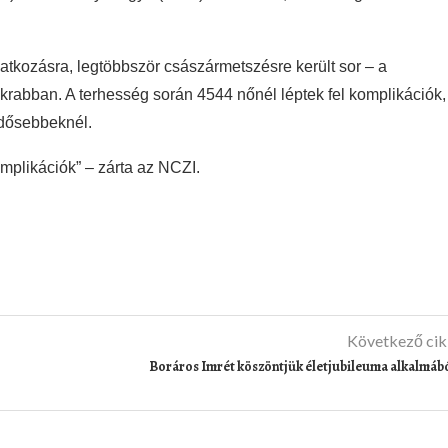
atkozásra, legtöbbször császármetszésre került sor – a
yakrabban. A terhesség során 4544 nőnél léptek fel komplikációk,
idősebbeknél.
omplikációk” – zárta az NCZI.
Következő ci
Boráros Imrét köszöntjük életjubileuma alkalmáb