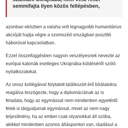
semmifajta ilyen közös fellépésben,
azonban eközben a valaha volt legnagyobb humanitárius
akcióját hajtja végre a szomszéd országban pusztító
háborúval kapcsolatban.
Ezzel összefüggésben nagyon veszélyesnek nevezte az
európai katonák esetleges Ukrajnába küldéséről szóló
nyilatkozatokat.
Az orosz kollégáival folytatott találkozóit érő bírálatokra
reagálva leszögezte, hogy a diplomáciának az is
feladata, hogy az egymással nem mindenben egyetértő
felek is tárgyaljanak egymással, mivel az nem nagy
teljesítmény, ha az ember csak olyanokkal áll szóba,
akikkel mindenben azonos állásponton van, ráadásul a