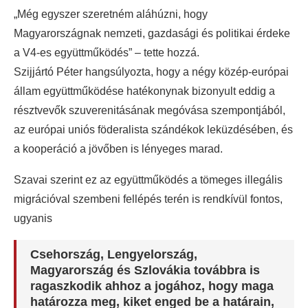
„Még egyszer szeretném aláhúzni, hogy
Magyarországnak nemzeti, gazdasági és politikai érdeke
a V4-es együttműködés” – tette hozzá.
Szijjártó Péter hangsúlyozta, hogy a négy közép-európai
állam együttműködése hatékonynak bizonyult eddig a
résztvevők szuverenitásának megóvása szempontjából,
az európai uniós föderalista szándékok leküzdésében, és
a kooperáció a jövőben is lényeges marad.
Szavai szerint ez az együttműködés a tömeges illegális
migrációval szembeni fellépés terén is rendkívül fontos,
ugyanis
Csehország, Lengyelország,
Magyarország és Szlovákia továbbra is
ragaszkodik ahhoz a jogához, hogy maga
határozza meg, kiket enged be a határain,