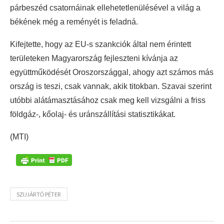
párbeszéd csatornáinak ellehetetlenülésével a világ a
békének még a reményét is feladná.
Kifejtette, hogy az EU-s szankciók által nem érintett
területeken Magyarország fejleszteni kívánja az
együttműködését Oroszországgal, ahogy azt számos más
ország is teszi, csak vannak, akik titokban. Szavai szerint
utóbbi alátámasztásához csak meg kell vizsgálni a friss
földgáz-, kőolaj- és uránszállítási statisztikákat.
(MTI)
SZIJJÁRTÓ PÉTER