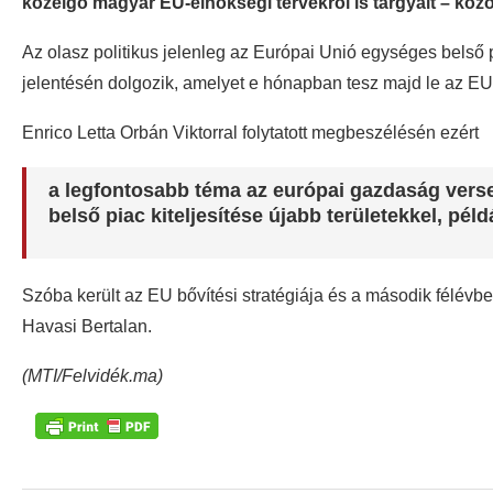
közelgő magyar EU-elnökségi tervekről is tárgyalt – közö
Az olasz politikus jelenleg az Európai Unió egységes belső pi
jelentésén dolgozik, amelyet e hónapban tesz majd le az EU
Enrico Letta Orbán Viktorral folytatott megbeszélésén ezért
a legfontosabb téma az európai gazdaság verse
belső piac kiteljesítése újabb területekkel, péld
Szóba került az EU bővítési stratégiája és a második félév
Havasi Bertalan.
(MTI/Felvidék.ma)