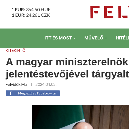
1 EUR:
364.50
HUF
1 EUR:
24.261
CZK
ITT ÉS MOST
MŰVELŐ
HITÉL
KITEKINTŐ
A magyar miniszterelnök 
jelentéstevőjével tárgyalt
Felvidék.ma
2024.04.03.
Megosztás a Facebook-on