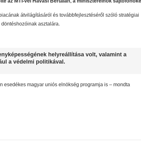
lte az MTI-vel Havasi Bertalan, a miniszterelnök sajtófőnöke
acának átvilágításáról és továbbfejlesztéséről szóló stratégiai
 döntéshozóinak asztalára.
nyképességének helyreállítása volt, valamint a
ául a védelmi politikával.
ben esedékes magyar uniós elnökség programja is – mondta