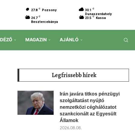
C
C
27.8
Pozsony
30.1
Dunaszerdahely
C
C
24.7
23.5
Kassa
Besztercebánya
IDÉZŐ
MAGAZIN
AJÁNLÓ
Legfrissebb hírek
Irán javára titkos pénzügyi
szolgáltatást nyújtó
nemzetközi céghálózatot
szankcionált az Egyesült
Államok
2026.08.08.