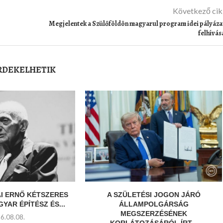
Következő ci
Megjelentek a Szülőföldön magyarul program idei pályáza
felhívás
ÉRDEKELHETIK
AI ERNŐ KÉTSZERES
A SZÜLETÉSI JOGON JÁRÓ
YAR ÉPÍTÉSZ ÉS...
ÁLLAMPOLGÁRSÁG
MEGSZERZÉSÉNEK
6.08.08.