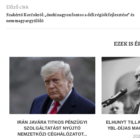
Előző cikk
Szakértő Korčokról: „őneki nagyon fontos a déli régiók fejlesztése” és
nem magyargyűlölő
EZEK IS 
IRÁN JAVÁRA TITKOS PÉNZÜGYI
ELHUNYT TILL
SZOLGÁLTATÁST NYÚJTÓ
YBL-DÍJAS MAG
NEMZETKÖZI CÉGHÁLÓZATOT...
202