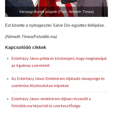
Várszegi Asztrik püspök (Fotó: Németh Tímea)
Ezt követte a nyitragesztei Salve Dio együttes fellépése.
(Németh Tímea/Felvidék.ma)
Kapcsolódó cikkek
Esterházy János példa és közbenjáró, hogy megtanuljuk
az irgalmas szeretetet
Az Esterházy János Emlékérem díjátadó-ünnepsége és
szentmise Alsóbodokon képeken
Esterházy János-emlékérem díjban részesült a
Felvidék.ma hírportál és szerkesztősége