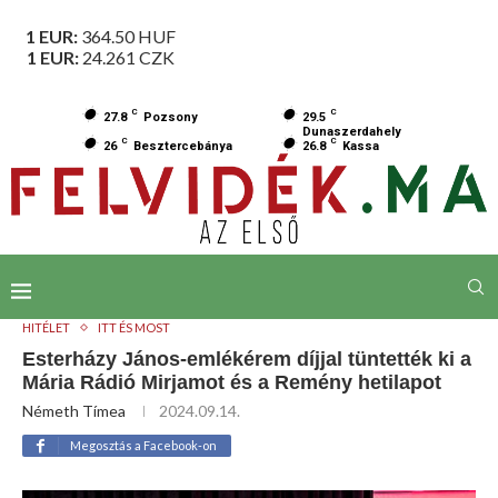
1 EUR:
364.50
HUF
1 EUR:
24.261
CZK
C
C
27.8
Pozsony
29.5
Dunaszerdahely
C
C
26
Besztercebánya
26.8
Kassa
HITÉLET
ITT ÉS MOST
Esterházy János-emlékérem díjjal tüntették ki a
Mária Rádió Mirjamot és a Remény hetilapot
Németh Tímea
2024.09.14.
Megosztás a Facebook-on