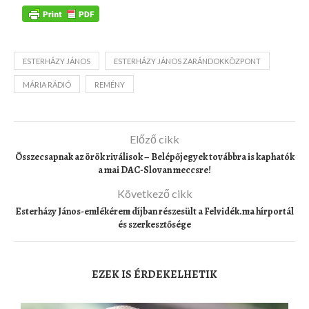
ESTERHÁZY JÁNOS
ESTERHÁZY JÁNOS ZARÁNDOKKÖZPONT
MÁRIA RÁDIÓ
REMÉNY
Előző cikk
Összecsapnak az örök riválisok – Belépőjegyek továbbra is kaphatók
a mai DAC-Slovan meccsre!
Következő cikk
Esterházy János-emlékérem díjban részesült a Felvidék.ma hírportál
és szerkesztősége
EZEK IS ÉRDEKELHETIK