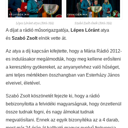
Lépes Lóránt atya (Fotó: HA)
Szabó Zsolt elnök (Fotó: HA)
A díjat a rádió műsorigazgatója,
Lépes Lóránt
atya
és
Szabó Zsolt
elnök vette át.
Az atya a díj kapcsán kifejtette, hogy a Mária Rádió 2012-
es indulásakor megálmodták, hogy meg kellene erősíteni
a keresztény gyökereket, az anyanyelvhez való hűséget,
ami teljes mértékben összhangban van Esterházy János
elveivel, életével.
Szabó Zsolt köszönetét fejezte ki, hogy a rádió
bebizonyította a felvidéki magyarságnak, hogy önzetlenül
össze tudnak fogni, és nagy álmokat tudnak
megvalósítani. Ennek az egyik bizonyítéka az a 4 darab,
most már 24 órán át hallható magyar nyelvű frekvencia,