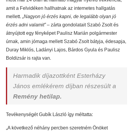
amit a Felvidéken hallhatnak az internetes hallgatás
mellett.
„Nagyon jó érzés kapni, de legalább olyan jó
érzés adni valamit”
– zárta gondolatait Szabó Zsolt és
átnyújtott egy fényképet Paulisz Marián polgármester
úrnak, amin jómaga mellett Szabó Zsolt bátyja, édesapja,
Duray Miklós, Ladányi Lajos, Bárdos Gyula és Paulisz
Boldizsár is rajta van.
Harmadik díjazottként Esterházy
János emlékérem díjban részesült a
Remény hetilap.
Tevékenységét Gubík László így méltatta:
„A következő néhány percben szeretném Önöket