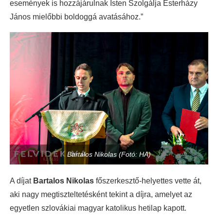
események is hozzájárulnak Isten Szolgálja Esterházy
János mielőbbi boldoggá avatásához.”
Bartalos Nikolas (Fotó: HA)
A díjat
Bartalos Nikolas
főszerkesztő-helyettes vette át,
aki nagy megtiszteltetésként tekint a díjra, amelyet az
egyetlen szlovákiai magyar katolikus hetilap kapott.