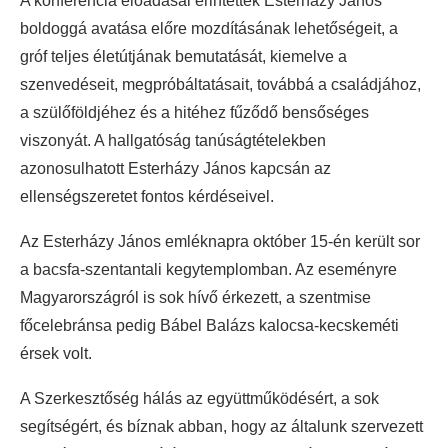
A konferencia előadásai érintették Esterházy János
boldoggá avatása előre mozdításának lehetőségeit, a
gróf teljes életútjának bemutatását, kiemelve a
szenvedéseit, megpróbáltatásait, továbbá a családjához,
a szülőföldjéhez és a hitéhez fűződő bensőséges
viszonyát. A hallgatóság tanúságtételekben
azonosulhatott Esterházy János kapcsán az
ellenségszeretet fontos kérdéseivel.
Az Esterházy János emléknapra október 15-én került sor
a bacsfa-szentantali kegytemplomban. Az eseményre
Magyarországról is sok hívő érkezett, a szentmise
főcelebránsa pedig Bábel Balázs kalocsa-kecskeméti
érsek volt.
A Szerkesztőség hálás az együttműködésért, a sok
segítségért, és bíznak abban, hogy az általunk szervezett