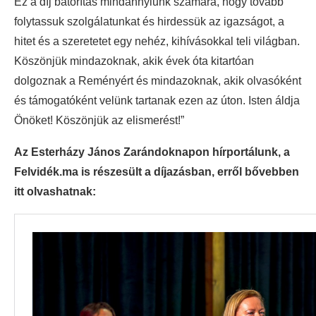
Ez a díj bátorítás mindannyiunk számára, hogy tovább
folytassuk szolgálatunkat és hirdessük az igazságot, a
hitet és a szeretetet egy nehéz, kihívásokkal teli világban.
Köszönjük mindazoknak, akik évek óta kitartóan
dolgoznak a Reményért és mindazoknak, akik olvasóként
és támogatóként velünk tartanak ezen az úton. Isten áldja
Önöket! Köszönjük az elismerést!”
Az Esterházy János Zarándoknapon hírportálunk, a
Felvidék.ma is részesült a díjazásban, erről bővebben
itt olvashatnak: