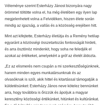
Véleménye szerint Esterházy Jánost bizonyára nagy
örömmel töltötte volna el, ha még életében egy ilyen lap
megjelenhetett volna a Felvidéken, hiszen élete során
mindig az igazság, a vallás és a közösség erejében hitt.
Mint azt kifejtette, Esterházy életútja és a Remény hetilap
egyaránt a közösségi összetartozás fontosságát hirdeti,
és arra ösztönöz mindenkit, hogy soha ne feledjék el
azokat az értékeket, amelyekért a gróf az életét áldozta.
„Ez az elismerés nem csupán a mi szerkesztőségünknek,
hanem minden egyes munkatársunknak és az
olvasóknak is szól, akik hittel és kitartással támogatják a
küldetésünket: Esterházy János neve kötelez bennünket
arra, hogy továbbra is őrizzük és ápoljuk a magyar
keresztény közösségi értékünket, hitünket és kultúránkat.