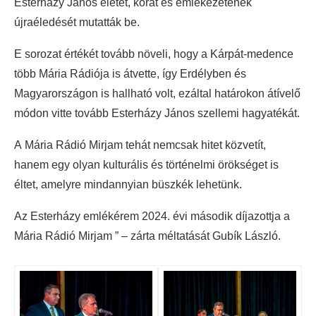
Esterházy János életét, korát és emlékezetének
újraéledését mutatták be.
E sorozat értékét tovább növeli, hogy a Kárpát-medence
több Mária Rádiója is átvette, így Erdélyben és
Magyarországon is hallható volt, ezáltal határokon átívelő
módon vitte tovább Esterházy János szellemi hagyatékát.
A Mária Rádió Mirjam tehát nemcsak hitet közvetít,
hanem egy olyan kulturális és történelmi örökséget is
éltet, amelyre mindannyian büszkék lehetünk.
Az Esterházy emlékérem 2024. évi második díjazottja a
Mária Rádió Mirjam ” – zárta méltatását Gubík László.