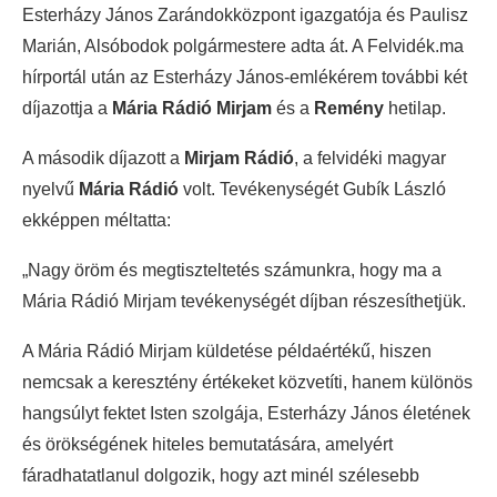
Esterházy János Zarándokközpont igazgatója és Paulisz
Marián, Alsóbodok polgármestere adta át. A Felvidék.ma
hírportál után az Esterházy János-emlékérem további két
díjazottja a
Mária Rádió Mirjam
és a
Remény
hetilap.
A második díjazott a
Mirjam Rádió
, a felvidéki magyar
nyelvű
Mária Rádió
volt. Tevékenységét Gubík László
ekképpen méltatta:
„Nagy öröm és megtiszteltetés számunkra, hogy ma a
Mária Rádió Mirjam tevékenységét díjban részesíthetjük.
A Mária Rádió Mirjam küldetése példaértékű, hiszen
nemcsak a keresztény értékeket közvetíti, hanem különös
hangsúlyt fektet Isten szolgája, Esterházy János életének
és örökségének hiteles bemutatására, amelyért
fáradhatatlanul dolgozik, hogy azt minél szélesebb