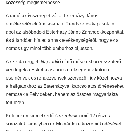
közösség megismerhesse.
A rádió aktív szerepet vállal Esterházy János
emlékezetének ápolásában. Rendszeres kapcsolatot
ápol az alsóbodoki Esterházy János Zarándokközponttal,
és állandóan hírt ad annak tevékenységéről, hogy ez a
nemes ügy minél több emberhez eljusson.
A szerda reggeli
Napindító
című műsorukban visszatérő
vendégek a Esterházy János örökségéhez kötődő
események és rendezvények szervezői, így közel hozva
a hallgatókhoz az Esterházyval kapcsolatos történéseket,
nemcsak a Felvidéken, hanem az összes magyarlakta
területen.
Különösen kiemelkedő
A mi jelünk
című 12 részes
sorozatuk, amelyben dr. Molnár Imre közreműködésével