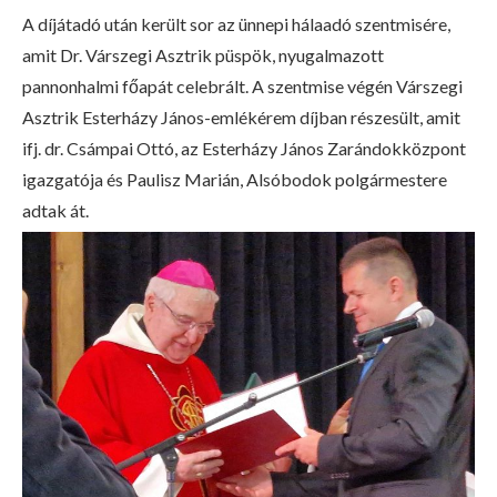
A díjátadó után került sor az ünnepi hálaadó szentmisére,
amit Dr. Várszegi Asztrik püspök, nyugalmazott
pannonhalmi főapát celebrált. A szentmise végén Várszegi
Asztrik Esterházy János-emlékérem díjban részesült, amit
ifj. dr. Csámpai Ottó, az Esterházy János Zarándokközpont
igazgatója és Paulisz Marián, Alsóbodok polgármestere
adtak át.