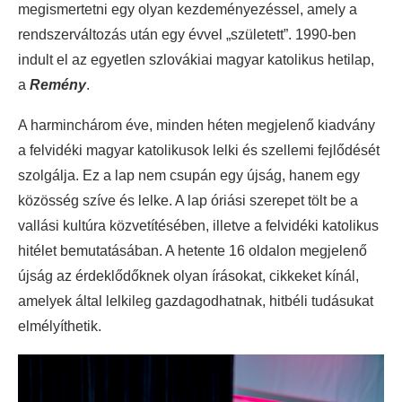
megismertetni egy olyan kezdeményezéssel, amely a
rendszerváltozás után egy évvel „született”. 1990-ben
indult el az egyetlen szlovákiai magyar katolikus hetilap,
a
Remény
.
A harminchárom éve, minden héten megjelenő kiadvány
a felvidéki magyar katolikusok lelki és szellemi fejlődését
szolgálja. Ez a lap nem csupán egy újság, hanem egy
közösség szíve és lelke. A lap óriási szerepet tölt be a
vallási kultúra közvetítésében, illetve a felvidéki katolikus
hitélet bemutatásában. A hetente 16 oldalon megjelenő
újság az érdeklődőknek olyan írásokat, cikkeket kínál,
amelyek által lelkileg gazdagodhatnak, hitbéli tudásukat
elmélyíthetik.