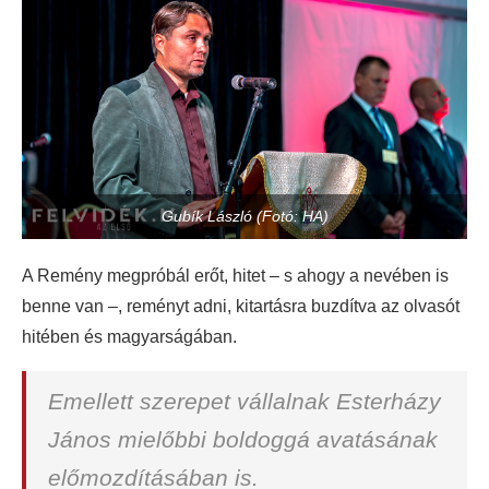
Gubík László (Fotó: HA)
A Remény megpróbál erőt, hitet – s ahogy a nevében is
benne van –, reményt adni, kitartásra buzdítva az olvasót
hitében és magyarságában.
Emellett szerepet vállalnak Esterházy
János mielőbbi boldoggá avatásának
előmozdításában is.