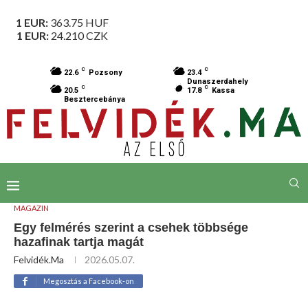
1 EUR:
363.75
HUF
1 EUR:
24.210
CZK
C
C
22.6
Pozsony
23.4
Dunaszerdahely
C
C
20.5
17.8
Kassa
Besztercebánya
MAGAZIN
Egy felmérés szerint a csehek többsége
hazafinak tartja magát
Felvidék.ma
2026.05.07.
Megosztás a Facebook-on