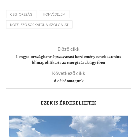
CSEHORSZÁG
HONVÉDELEM
KÖTELEZŐ SORKATONAI SZOLGÁLAT
Előző cikk
Lengyelországban népszavazást kezdeményeznek az uniós
klímapolitika és az energiaárak ügyében
Következő cikk
A cél: önmagunk
EZEK IS ÉRDEKELHETIK