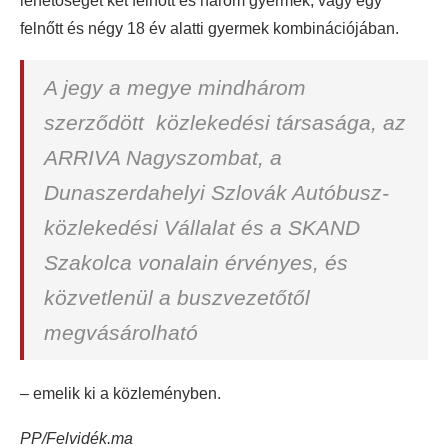
lehetőséget két felnőtt és három gyermek, vagy egy
felnőtt és négy 18 év alatti gyermek kombinációjában.
A jegy a megye mindhárom
szerződött közlekedési társasága, az
ARRIVA Nagyszombat, a
Dunaszerdahelyi Szlovák Autóbusz-
közlekedési Vállalat és a SKAND
Szakolca vonalain érvényes, és
közvetlenül a buszvezetőtől
megvásárolható
– emelik ki a közleményben.
PP/Felvidék.ma