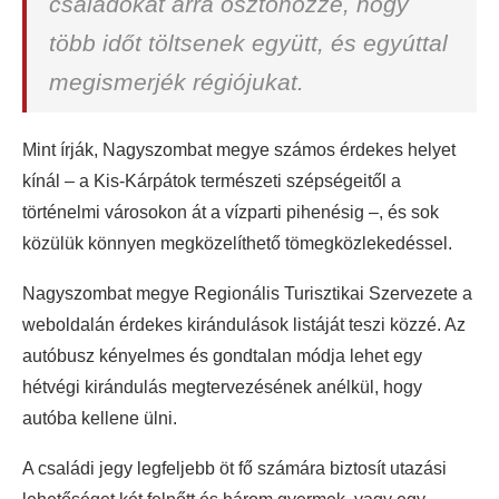
családokat arra ösztönözze, hogy
több időt töltsenek együtt, és egyúttal
megismerjék régiójukat.
Mint írják, Nagyszombat megye számos érdekes helyet
kínál – a Kis-Kárpátok természeti szépségeitől a
történelmi városokon át a vízparti pihenésig –, és sok
közülük könnyen megközelíthető tömegközlekedéssel.
Nagyszombat megye Regionális Turisztikai Szervezete a
weboldalán érdekes kirándulások listáját teszi közzé. Az
autóbusz kényelmes és gondtalan módja lehet egy
hétvégi kirándulás megtervezésének anélkül, hogy
autóba kellene ülni.
A családi jegy legfeljebb öt fő számára biztosít utazási