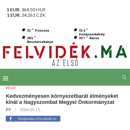
1 EUR:
364.50
HUF
1 EUR:
24.261
CZK
C
C
32
Pozsony
33.4
Dunaszerdahely
C
C
28.5
30.1
Kassa
Besztercebánya
RÉGIÓ
Kedvezményesen környezetbarát élményeket
kínál a Nagyszombat Megyei Önkormányzat
PP
2026.05.11.
Megosztás a Facebook-on