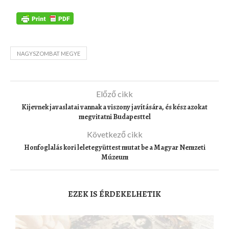
NAGYSZOMBAT MEGYE
Előző cikk
Kijevnek javaslatai vannak a viszony javítására, és kész azokat
megvitatni Budapesttel
Következő cikk
Honfoglalás kori leletegyüttest mutat be a Magyar Nemzeti
Múzeum
EZEK IS ÉRDEKELHETIK