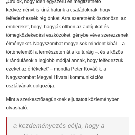
„Örülök, hogy idén egyszerű és megfizethető
kedvezményt is kínálhatunk a családoknak, hogy
felfedezhessék régiónkat. Arra szeretnénk ösztönözni az
embereket, hogy hagyják otthon az autójukat és
tömegközlekedési eszközöket igénybe véve szerezzenek
élményeket. Nagyszombat megye sok mindent kínál – a
történelemtől a természeten át a kultúráig –, és a közös
kirándulások a legjobb módjai annak, hogy felfedezzük
ezeket az értékeket” – mondta Peter Kováčik, a
Nagyszombat Megyei Hivatal kommunikációs
osztályának dolgozója.
Mint a szerkesztőségünknek eljuttatott közleményben
olvasható:
a kezdeményezés célja, hogy a