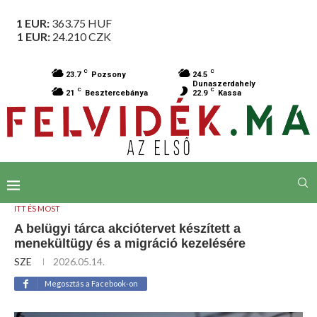
1 EUR:
363.75
HUF
1 EUR:
24.210
CZK
C
C
23.7
Pozsony
24.5
Dunaszerdahely
C
C
21
Besztercebánya
22.9
Kassa
ITT ÉS MOST
A belügyi tárca akciótervet készített a
menekültügy és a migráció kezelésére
SZE
2026.05.14.
Megosztás a Facebook-on