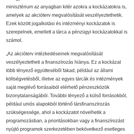
minisztérium az anyagban kitér azokra a kockázatokra is,
amelyek az akcióterv megvalósítását veszélyeztethetik.
Ezek között jogalkotási és intézményi kockázatok is
szerepelnek, emellett a tárca a pénzügyi kockázatokkal is
számol.
„Az akcióterv intézkedéseinek megvalósítását
veszélyeztetheti a finanszírozás hiánya. Ez a kockázat
több tényező együtteséből fakad, például az állami
költségvetésből, illetve az egyes tárcák és intézmények
saját meglévő forrásaiból elérhető pénzeszközök
bizonytalanságából. További tényező a külső forrásokból,
például uniós alapokból történő társfinanszírozás
szükségessége, ahol a kockázatot növelhetik a
programozásban, a prioritásokban vagy a finanszírozást
nyújtó programok szerkezetében bekövetkező esetleges