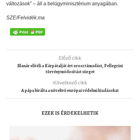
változások” – áll a belügyminisztérium anyagában.
SZE/Felvidék.ma
Előző cikk
Blanár elítéli a Kárpátalját ért orosz támadást, Pellegrini
törvénymódosítást sürget
Következő cikk
A pápa bírálta a növekvő európai védelmi kiadásokat
EZEK IS ÉRDEKELHETIK