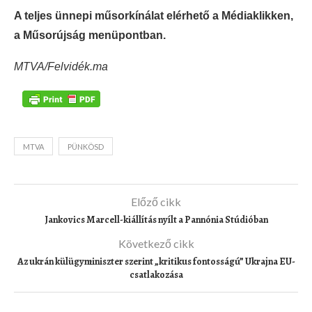
A teljes ünnepi műsorkínálat elérhető a Médiaklikken,
a Műsorújság menüpontban.
MTVA/Felvidék.ma
MTVA
PÜNKÖSD
Előző cikk
Jankovics Marcell-kiállítás nyílt a Pannónia Stúdióban
Következő cikk
Az ukrán külügyminiszter szerint „kritikus fontosságú” Ukrajna EU-
csatlakozása