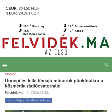
1 EUR:
364.50
HUF
1 EUR:
24.261
CZK
C
C
19.2
Pozsony
19
Dunaszerdahely
C
C
16.6
19
Kassa
Besztercebánya
AJÁNLÓ
Ünnepi és lelki témájú műsorok pünkösdkor a
közmédia rádiócsatornáin
Felvidék.ma
2026.05.22.
Megosztás a Facebook-on