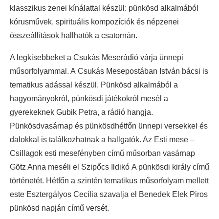
klasszikus zenei kínálattal készül: pünkösd alkalmából
kórusművek, spirituális kompozíciók és népzenei
összeállítások hallhatók a csatornán.
A legkisebbeket a Csukás Meserádió várja ünnepi
műsorfolyammal. A Csukás Mesepostában István bácsi is
tematikus adással készül. Pünkösd alkalmából a
hagyományokról, pünkösdi játékokról mesél a
gyerekeknek Gubik Petra, a rádió hangja.
Pünkösdvasárnap és pünkösdhétfőn ünnepi versekkel és
dalokkal is találkozhatnak a hallgatók. Az Esti mese –
Csillagok esti mesefényben című műsorban vasárnap
Götz Anna meséli el Szipőcs Ildikó A pünkösdi király című
történetét. Hétfőn a szintén tematikus műsorfolyam mellett
este Esztergályos Cecília szavalja el Benedek Elek Piros
pünkösd napján című versét.