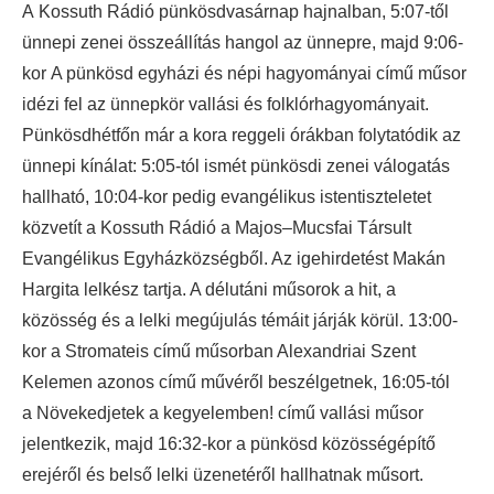
A Kossuth Rádió pünkösdvasárnap hajnalban, 5:07-től
ünnepi zenei összeállítás hangol az ünnepre, majd 9:06-
kor A pünkösd egyházi és népi hagyományai című műsor
idézi fel az ünnepkör vallási és folklórhagyományait.
Pünkösdhétfőn már a kora reggeli órákban folytatódik az
ünnepi kínálat: 5:05-tól ismét pünkösdi zenei válogatás
hallható, 10:04-kor pedig evangélikus istentiszteletet
közvetít a Kossuth Rádió a Majos–Mucsfai Társult
Evangélikus Egyházközségből. Az igehirdetést Makán
Hargita lelkész tartja. A délutáni műsorok a hit, a
közösség és a lelki megújulás témáit járják körül. 13:00-
kor a Stromateis című műsorban Alexandriai Szent
Kelemen azonos című művéről beszélgetnek, 16:05-tól
a Növekedjetek a kegyelemben! című vallási műsor
jelentkezik, majd 16:32-kor a pünkösd közösségépítő
erejéről és belső lelki üzenetéről hallhatnak műsort.