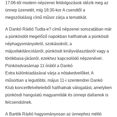
17:06-tól modern népzenei feldolgozások idézik meg az
ünnep üzenetét, míg 18:30-kor A csendtől a
megszólalásig című műsor zárja a tematikát.
A Dankó Rádió Tudta-e? című népzenei sorozatában már
a pünkösdöt megelőző napokban hallhatnak a pünkösdi
néphagyományokról, szokásokról, a
májusfakitáncolásról, pünkösdi királyválasztásról vagy a
törökbasa-járásról, ezekhez kapcsolódó népzenével.
Pünkösdvasárnap 11 órától a Dankó
Extra különkiadásával várja a nótakedvelőket. A
műsorban a legutóbbi, május 11-i szentendrei Dankó
Klub koncertfelvételeiből hallhatnak válogatást, amelyben
pünkösdi hangulatú magyarnóták és ünnepi dallamok is
felcsendülnek.
A Bartók Rádió hagyományosan az ünnephez méltó