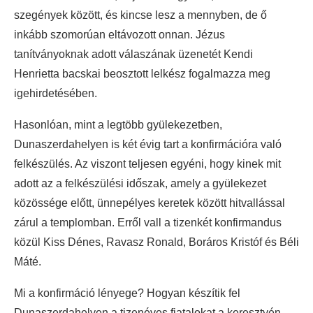
szegények között, és kincse lesz a mennyben, de ő
inkább szomorúan eltávozott onnan. Jézus
tanítványoknak adott válaszának üzenetét Kendi
Henrietta bacskai beosztott lelkész fogalmazza meg
igehirdetésében.
Hasonlóan, mint a legtöbb gyülekezetben,
Dunaszerdahelyen is két évig tart a konfirmációra való
felkészülés. Az viszont teljesen egyéni, hogy kinek mit
adott az a felkészülési időszak, amely a gyülekezet
közössége előtt, ünnepélyes keretek között hitvallással
zárul a templomban. Erről vall a tizenkét konfirmandus
közül Kiss Dénes, Ravasz Ronald, Boráros Kristóf és Béli
Máté.
Mi a konfirmáció lényege? Hogyan készítik fel
Dunaszerdahelyen a tizenéves fiatalokat a keresztyén