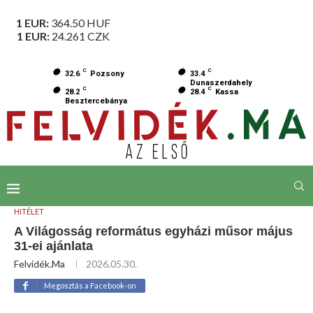
1 EUR:
364.50
HUF
1 EUR:
24.261
CZK
C
C
32.6
Pozsony
33.4
Dunaszerdahely
C
C
28.2
28.4
Kassa
Besztercebánya
HITÉLET
A Világosság református egyházi műsor május
31-ei ajánlata
Felvidék.ma
2026.05.30.
Megosztás a Facebook-on