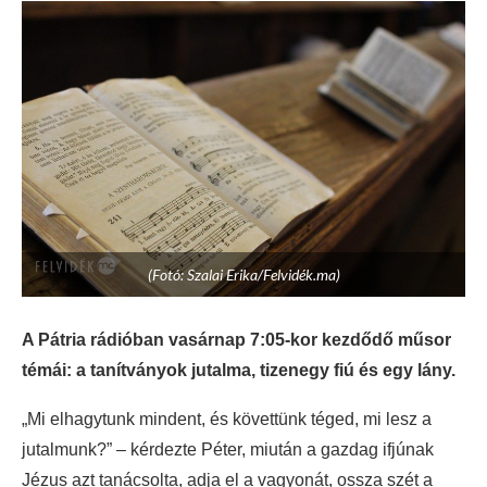
(Fotó: Szalai Erika/Felvidék.ma)
A Pátria rádióban vasárnap 7:05-kor kezdődő műsor
témái: a tanítványok jutalma, tizenegy fiú és egy lány.
„Mi elhagytunk mindent, és követtünk téged, mi lesz a
jutalmunk?” – kérdezte Péter, miután a gazdag ifjúnak
Jézus azt tanácsolta, adja el a vagyonát, ossza szét a