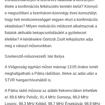
életre a konfirmációs felkészülés keretén belül? Könnyű-
e megszólítani a tizenhárom-tizennégy éves korosztályt,
hogy heti rendszerességgel vegyen részt a konfirmációs
oktatásban? Milyen motivációs módszert alkalmaznak a
fiatalok aktívabb bekapcsolódásáért a gyülekezet
életébe? A kérdésekre Görözdi Zsolt lelkipásztor adja
meg a választ műsorunkban.
Szerkesztő-műsorvezető: Iski Ibolya
A Világosság egyházi műsor másnap 13:05 órakor ismét
meghallgatható a Pátria rádióban, illetve az adás után a
STVR hangarchívumából is.
A Pátria rádió műsorai az alábbi frekvenciákon érhetőek
el: 89,6 MHz Pelsőc, 91,4 MHz Somorja, 98,0 MHz
Losonc, 98,3 MHz Kékkő, 98,7 MHz Érsekújvár, 98,9 MHz