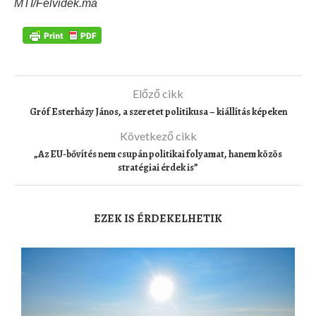
MTI/Felvidék.ma
Előző cikk
Gróf Esterházy János, a szeretet politikusa – kiállítás képeken
Következő cikk
„Az EU-bővítés nem csupán politikai folyamat, hanem közös
stratégiai érdek is”
EZEK IS ÉRDEKELHETIK