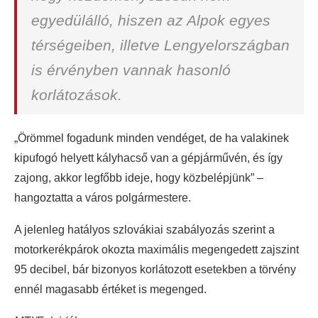
egyedülálló, hiszen az Alpok egyes
térségeiben, illetve Lengyelországban
is érvényben vannak hasonló
korlátozások.
„Örömmel fogadunk minden vendéget, de ha valakinek
kipufogó helyett kályhacső van a gépjárművén, és így
zajong, akkor legfőbb ideje, hogy közbelépjünk” –
hangoztatta a város polgármestere.
A jelenleg hatályos szlovákiai szabályozás szerint a
motorkerékpárok okozta maximális megengedett zajszint
95 decibel, bár bizonyos korlátozott esetekben a törvény
ennél magasabb értéket is megenged.