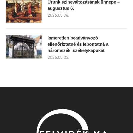
Urunk színeváltozásának ünnepe –
augusztus 6.
2026.08.06.
Ismeretlen beadványozó
ellenőriztetné és lebontatná a
háromszéki székelykapukat
2026.08.05.