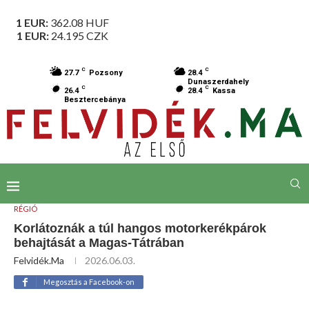
1 EUR:
362.08
HUF
1 EUR:
24.195
CZK
C
C
27.7
Pozsony
28.4
Dunaszerdahely
C
C
26.4
28.4
Kassa
Besztercebánya
RÉGIÓ
Korlátoznák a túl hangos motorkerékpárok
behajtását a Magas-Tátrában
Felvidék.ma
2026.06.03.
Megosztás a Facebook-on